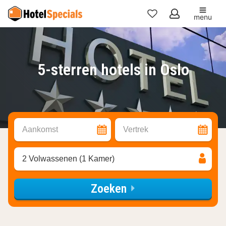
menu
Mijn
favorieten
5-sterren hotels in Oslo
Aankomst
Vertrek
2 Volwassenen (1 Kamer)
Zoeken