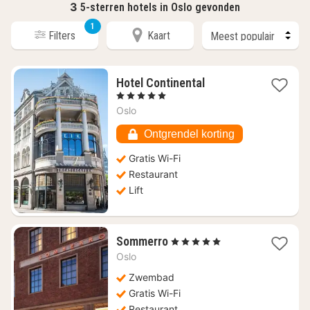
3
5-sterren hotels in Oslo gevonden
1
Filters
Kaart
1
Hotel Continental
nacht
, 5 Sterren
vanaf
Oslo
€
324,30
Ontgrendel korting
Gratis Wi-Fi
Restaurant
Lift
1
Sommerro
, 5 Sterren
nacht
Oslo
vanaf
€
Zwembad
353,72
Gratis Wi-Fi
Restaurant