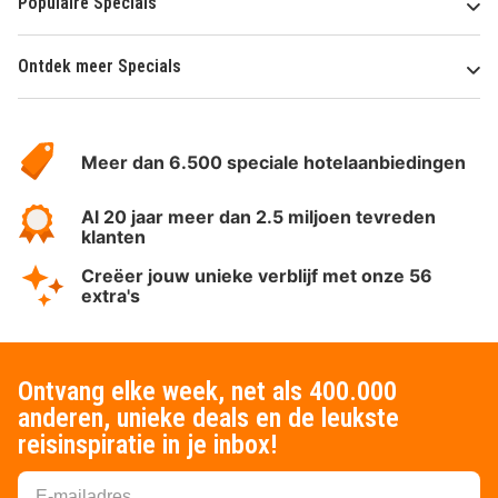
Populaire Specials
Ontdek meer Specials
Over
HotelSpecials
Meer dan 6.500 speciale hotelaanbiedingen
Al 20 jaar meer dan 2.5 miljoen tevreden
klanten
Creëer jouw unieke verblijf met onze 56
extra's
Ontvang elke week, net als 400.000
anderen, unieke deals en de leukste
reisinspiratie in je inbox!