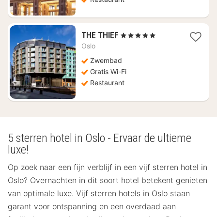
1
THE THIEF
, 5 Sterren
nacht
Oslo
vanaf
€
Zwembad
377,74
Gratis Wi-Fi
Restaurant
5 sterren hotel in Oslo - Ervaar de ultieme
luxe!
Op zoek naar een fijn verblijf in een vijf sterren hotel in
Oslo? Overnachten in dit soort hotel betekent genieten
van optimale luxe. Vijf sterren hotels in Oslo staan
garant voor ontspanning en een overdaad aan