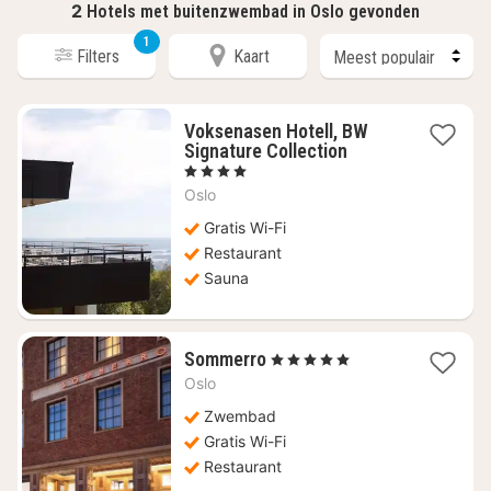
2
Hotels met buitenzwembad in Oslo gevonden
1
Filters
Kaart
Voksenasen Hotell, BW
1
Signature Collection
nacht
, 4 Sterren
vanaf
Oslo
€
96,77
Gratis Wi-Fi
Restaurant
Sauna
1
Sommerro
, 5 Sterren
nacht
Oslo
vanaf
€
Zwembad
356,08
Gratis Wi-Fi
Restaurant