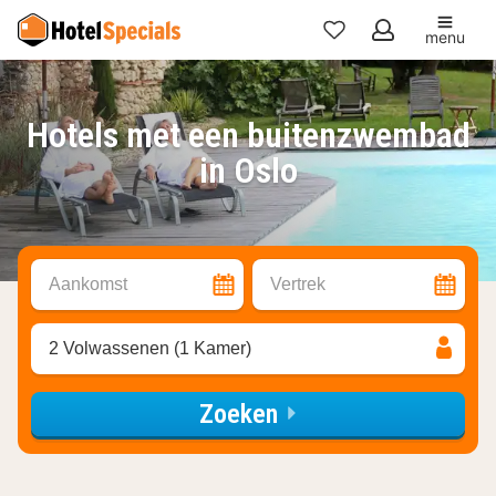
menu
Mijn
favorieten
Hotels met een buitenzwembad
in Oslo
Aankomst
Vertrek
2 Volwassenen (1 Kamer)
Zoeken