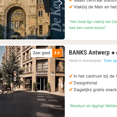
Naast centraal statio
Vorige foto
Volgende foto
Vlakbij de Meir en he
"Het hotel ligt vlakbij het 
had een ruime keuze"
2
BANKS Antwerp
Zeer goed
8.6
, 4 
na
Hotel in
Antwerpen
Toon op
va
€
1
In het centrum bij de
Designhotel
Vorige foto
Volgende foto
Dagelijks gratis snac
"Absoluut de ligging! Middeni