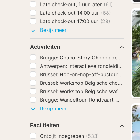
Late check-out, 1 uur later
(61)
Late check-out 14:00 uur
(68)
Late check-out 17:00 uur
(28)
Hotel
Bekijk meer
extra's
Activiteiten
Brugge: Choco-Story Chocolademuseum
Antwerpen: Interactieve rondleiding Stad
Brussel: Hop-on-hop-off-bustour
(116)
Brussel: Workshop Belgische chocolade m
Brussel: Workshop Belgische wafels make
Brugge: Wandeltour, Rondvaart met Bierpr
Activiteiten
Bekijk meer
Faciliteiten
Ontbijt inbegrepen
(533)