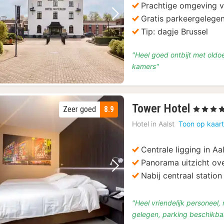
Prachtige omgeving v
Gratis parkeergelege
Vorige foto
Volgende foto
Tip: dagje Brussel
"Heel goed ontbijt met oldo
kamers"
1
Tower Hotel
Zeer goed
8.9
, 4 Sterren
nacht
Hotel in
Aalst
Toon op kaar
vanaf
€
Centrale ligging in Aa
100
Panorama uitzicht ov
Vorige foto
Volgende foto
Nabij centraal station
"Heel vriendelijk personeel
gelegen, parking beschikbaa