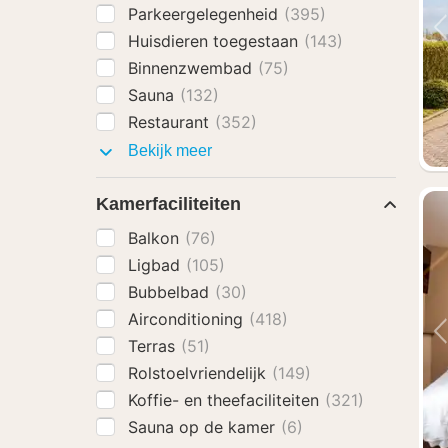
Parkeergelegenheid
(395)
Huisdieren toegestaan
(143)
Binnenzwembad
(75)
Sauna
(132)
Restaurant
(352)
Faciliteiten
Bekijk meer
Kamerfaciliteiten
Balkon
(76)
Ligbad
(105)
Bubbelbad
(30)
Airconditioning
(418)
Terras
(51)
Rolstoelvriendelijk
(149)
Koffie- en theefaciliteiten
(321)
Sauna op de kamer
(6)