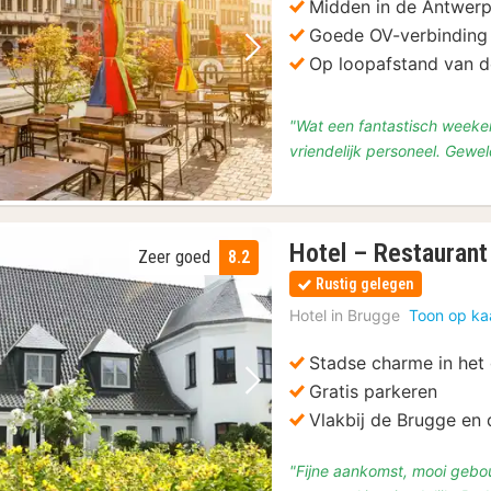
Midden in de Antwer
Goede OV-verbinding 
Vorige foto
Volgende foto
Op loopafstand van de
"Wat een fantastisch weeke
vriendelijk personeel. Gewe
Hotel – Restauran
Zeer goed
8.2
Rustig gelegen
Hotel in
Brugge
Toon op ka
Stadse charme in het
Gratis parkeren
Vorige foto
Volgende foto
Vlakbij de Brugge en 
"Fijne aankomst, mooi gebou