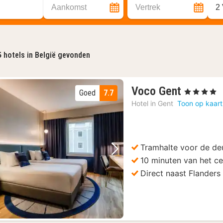
Aankomst
Vertrek
2
5
hotels in België gevonden
1
Voco Gent
, 4 Sterren
Goed
7.7
nacht
Hotel in
Gent
Toon op kaart
vanaf
€
99
Tramhalte voor de de
Vorige foto
Volgende foto
10 minuten van het c
Direct naast Flanders