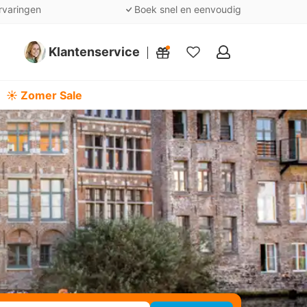
rvaringen
Boek snel en eenvoudig
Klantenservice
Mijn
favorieten
☀️ Zomer Sale