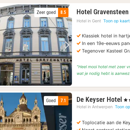
Hotel Gravensteen
Zeer goed
8.5
Hotel in
Gent
Toon op kaart
Klassiek hotel in hart
In een 19e-eeuws pa
Vorige foto
Volgende foto
Tegenover Kasteel Gr
"Heel mooi hotel met zeer vr
wat je nodig hebt is aanwezi
1
De Keyser Hotel
, 4 
Goed
7.1
na
Hotel in
Antwerpen
Toon op
va
€
Toplocatie aan de Key
82