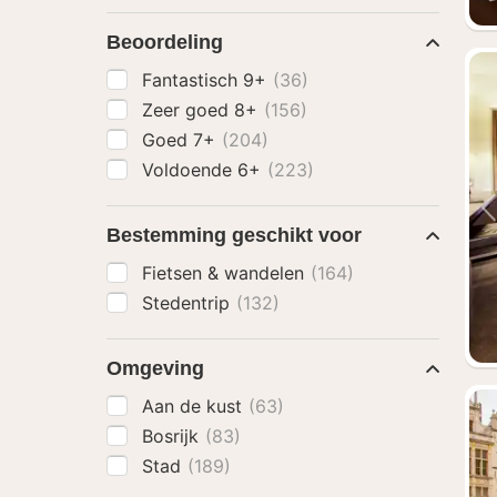
Beoordeling
Fantastisch 9+
(36)
Zeer goed 8+
(156)
Goed 7+
(204)
Voldoende 6+
(223)
Bestemming geschikt voor
Fietsen & wandelen
(164)
Stedentrip
(132)
Omgeving
Aan de kust
(63)
Bosrijk
(83)
Stad
(189)