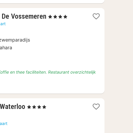
1
l De Vossemeren
, 4 Sterren
nacht
art
vanaf
€
 zwemparadijs
109
ahara
ffie en thee faciliteiten. Restaurant overzichtelijk
1
 Waterloo
, 4 Sterren
nacht
vanaf
aart
€