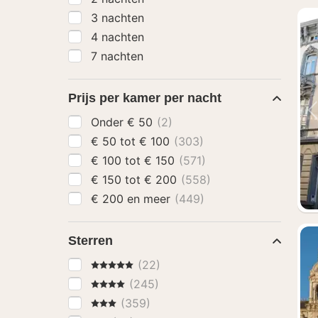
3 nachten
4 nachten
7 nachten
Prijs per kamer per nacht
Onder € 50
(2)
€ 50 tot € 100
(303)
€ 100 tot € 150
(571)
€ 150 tot € 200
(558)
€ 200 en meer
(449)
Sterren
5 Sterren
(22)
4 Sterren
(245)
3 Sterren
(359)