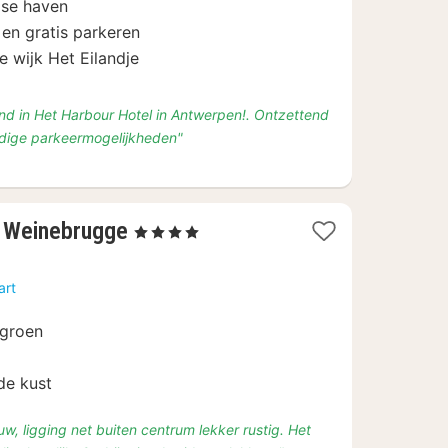
pse haven
97,50
en gratis parkeren
 wijk Het Eilandje
nd in Het Harbour Hotel in Antwerpen!. Ontzettend
ldige parkeermogelijkheden"
2
t Weinebrugge
, 4 Sterren
nachten
vanaf
art
€
105
 groen
de kust
w, ligging net buiten centrum lekker rustig. Het