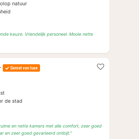
90
olop natuur
nheid
ende keuze. Vriendelijk personeel. Mooie nette
Geniet van luxe
t
lst
er de stad
, ruime en nette kamers met alle comfort, zeer goed
r en zeer goed gevarieerd ontbijt."