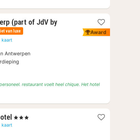
erp (part of JdV by
iet van luxe
Award
 kaart
van Antwerpen
rdieping
ersoneel. restaurant voelt heel chique. Het hotel
1
otel
, 3 Sterren
nacht
 kaart
vanaf
€