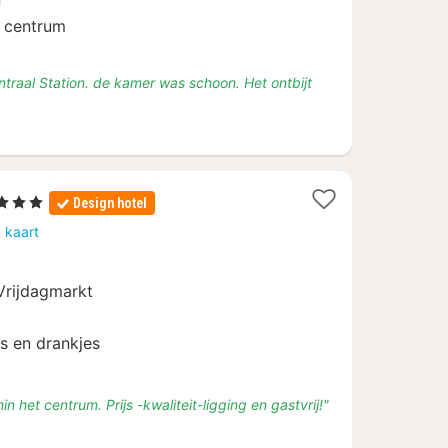
n
t centrum
Centraal Station. de kamer was schoon. Het ontbijt
Sterren
Design hotel
chten
 kaart
naf
15
 Vrijdagmarkt
ks en drankjes
n het centrum. Prijs -kwaliteit-ligging en gastvrij!"