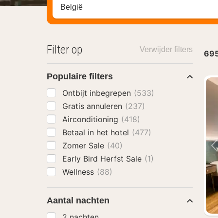
Zoek op hotel, regio of stad
Filter op
Verwijder filters
69
Populaire filters
Ontbijt inbegrepen
(533)
Gratis annuleren
(237)
Airconditioning
(418)
Betaal in het hotel
(477)
Zomer Sale
(40)
Early Bird Herfst Sale
(1)
Wellness
(88)
Aantal nachten
2 nachten