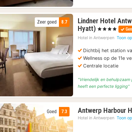
Lindner Hotel Antw
Zeer goed
8.7
2
Hyatt)
, 4 Sterren
Gen
nachten
Hotel in
Antwerpen
Toon op
vanaf
€
Dichtbij het station 
145
Wellness op de 11e ve
Vorige foto
Volgende foto
Centrale locatie
"Vriendelijk en behulpzaam p
heeft een perfecte ligging"
Antwerp Harbour H
Goed
7.3
Hotel in
Antwerpen
Toon op