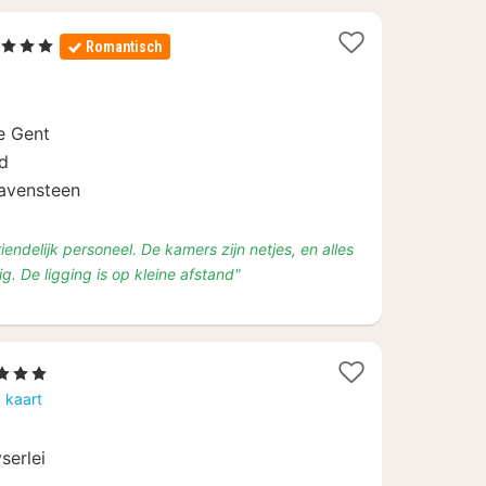
1
, 3 Sterren
Romantisch
nacht
vanaf
€
je Gent
109
nd
avensteen
iendelijk personeel. De kamers zijn netjes, en alles
g. De ligging is op kleine afstand"
Sterren
cht
 kaart
naf
serlei
,17