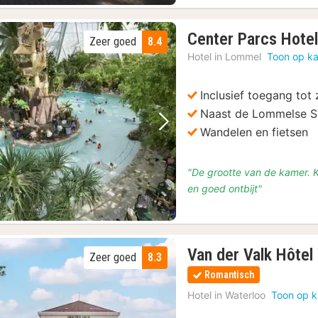
Center Parcs Hote
Zeer goed
8.4
Hotel in
Lommel
Toon op ka
Inclusief toegang tot
Naast de Lommelse S
(70)
Vorige foto
Volgende foto
Wandelen en fietsen
sbrouwerij De Koninck
(58)
"De grootte van de kamer. Ko
aken met proeverijen
(116)
en goed ontbijt"
n met bierproeverij
(116)
oeverij Optie
(70)
Van der Valk Hôtel
Zeer goed
8.3
Romantisch
Hotel in
Waterloo
Toon op k