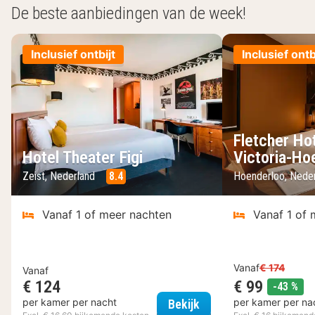
De beste aanbiedingen van de week!
Inclusief ontbijt
Inclusief ontb
Fletcher Ho
Hotel Theater Figi
Victoria-Ho
Zeist, Nederland
8.4
Hoenderloo, Nede
Vanaf 1 of meer nachten
Vanaf 1 of 
Vanaf
€ 174
Vanaf
€ 124
€ 99
kor
-43 %
Hotel Theater Figi
per kamer per nacht
per kamer per na
Bekijk