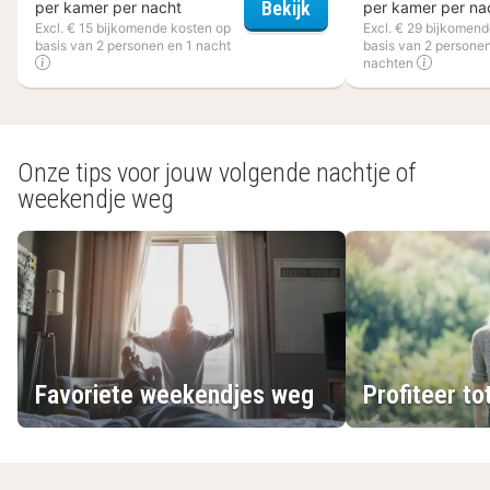
City Hotel Terneuzen
Bekijk
per kamer per nacht
per kamer per na
Excl. € 15 bijkomende kosten op
Excl. € 29 bijkomen
basis van 2 personen en 1 nacht
basis van 2 personen
nachten
(2
hotels)
Onze tips voor jouw volgende nachtje of
weekendje weg
Favoriete weekendjes weg
Profiteer to