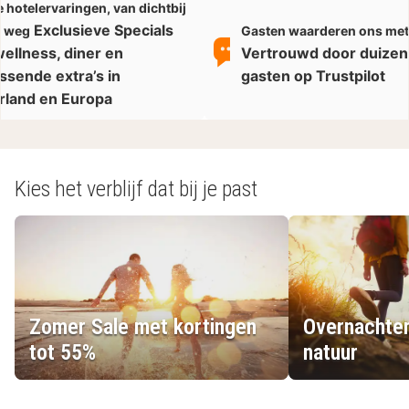
 hotelervaringen, van dichtbij
Exclusieve Specials
r weg
Gasten waarderen ons met 
ellness, diner en
Vertrouwd door duize
ssende extra’s in
gasten op Trustpilot
rland en Europa
Kies het verblijf dat bij je past
Zomer Sale met kortingen
Overnachten
tot 55%
natuur