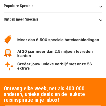
Populaire Specials
Ontdek meer Specials
Over
HotelSpecials
Meer dan 6.500 speciale hotelaanbiedingen
Al 20 jaar meer dan 2.5 miljoen tevreden
klanten
Creëer jouw unieke verblijf met onze 56
extra's
Ontvang elke week, net als 400.000
anderen, unieke deals en de leukste
reisinspiratie in je inbox!