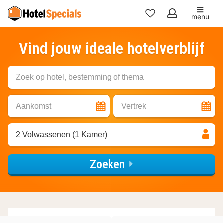
menu
Mijn
favorieten
Vind jouw ideale hotelverblijf
Zoek op hotel, bestemming of thema
Aankomst
Vertrek
2 Volwassenen (1 Kamer)
Zoeken