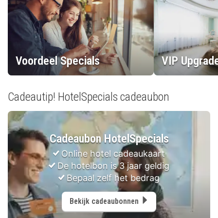
Voordeel Specials
VIP Upgrade
Cadeautip! HotelSpecials cadeaubon
Cadeaubon HotelSpecials
Online hotel cadeaukaart
De hotelbon is 3 jaar geldig
Bepaal zelf het bedrag
Bekijk cadeaubonnen