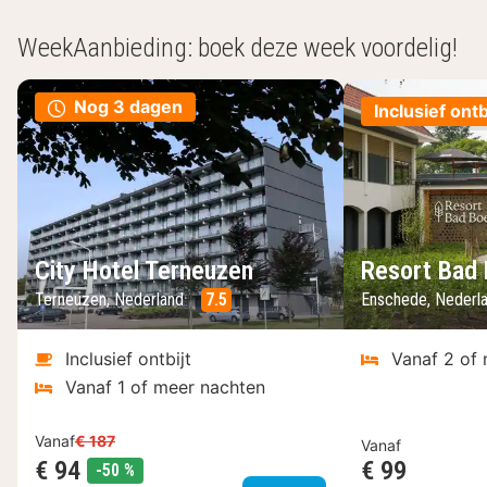
WeekAanbieding: boek deze week voordelig!
Nog 3 dagen
Inclusief ontb
City Hotel Terneuzen
Resort Bad
Terneuzen, Nederland
7.5
Enschede, Nederl
Inclusief ontbijt
Vanaf 2 of
Vanaf 1 of meer nachten
Vanaf
€ 187
Vanaf
€ 94
€ 99
korting
-50 %