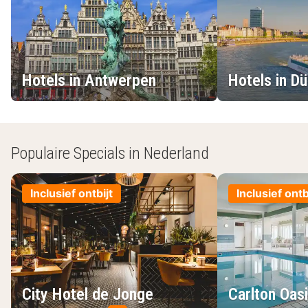
Hotels in Antwerpen
Hotels in D
Populaire Specials in Nederland
Inclusief ontbijt
Inclusief ontb
City Hotel de Jonge
Carlton Oas