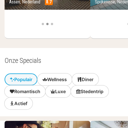
Assen, Nederland
8.7
Spijkenisse, Nede
(12
hotels)
Onze Specials
Populair
Wellness
Diner
Romantisch
Luxe
Stedentrip
Actief