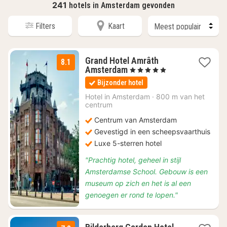
241
hotels in Amsterdam gevonden
Filters
Kaart
Grand Hotel Amrâth
8.1
1
Amsterdam
, 5 Sterren
nacht
Bijzonder hotel
vanaf
€
Hotel in
Amsterdam
·
800 m van het
centrum
212,90
Centrum van Amsterdam
Gevestigd in een scheepsvaarthuis
Luxe 5-sterren hotel
"Prachtig hotel, geheel in stijl
Amsterdamse School. Gebouw is een
museum op zich en het is al een
genoegen er rond te lopen."