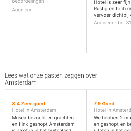
10
10
beoordelingen
Hotel is zeer fij
,
,
Rustig en toch 
Anoniem
vervoer dichtbij
Anoniem ‐ be, 3
Lees wat onze gasten zeggen over
Amsterdam
uit
uit
8.4
Zeer goed
7.9
Goed
10
10
Hotel in Amsterdam
Hotel in Amster
,
,
Musea bezocht en grachten
We hebben 2 mu
en flink geshopt Amsterdam
en geshopt en b
is alsof je in het buitenland
uiteten in het c