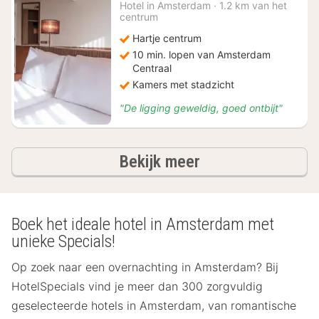
nacht
Hotel in
Amsterdam
·
1.2 km van het
vanaf
centrum
€
Hartje centrum
151,20
10 min. lopen van Amsterdam
Centraal
Kamers met stadzicht
"De ligging geweldig, goed ontbijt"
hotels
Bekijk meer
Boek het ideale hotel in Amsterdam met
unieke Specials!
Op zoek naar een overnachting in Amsterdam? Bij
HotelSpecials vind je meer dan 300 zorgvuldig
geselecteerde hotels in Amsterdam, van romantische