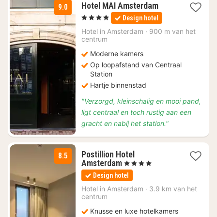
1
Hotel MAI Amsterdam
9.0
nacht
, 4 Sterren
Design hotel
vanaf
€
Hotel in
Amsterdam
·
900 m van het
centrum
167,63
Moderne kamers
Op loopafstand van Centraal
Station
Hartje binnenstad
"Verzorgd, kleinschalig en mooi pand,
ligt centraal en toch rustig aan een
gracht en nabij het station."
Postillion Hotel
8.5
1
Amsterdam
, 4 Sterren
nacht
Design hotel
vanaf
€
Hotel in
Amsterdam
·
3.9 km van het
centrum
111,38
Knusse en luxe hotelkamers