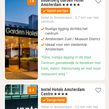
Bilderberg Garden Hotel
7.8
1
Amsterdam
, 5 Sterren
nacht
Geniet van luxe
vanaf
€
Hotel in
Amsterdam
·
2.7 km van het
centrum
129,38
Rustige ligging dichtbij het
centrum
Amsterdam Zuid / Museum District
Ideaal voor een stedentrip
Amsterdam
"Fijne, rustige ligging in de stad.
Centrum gemakkelijk te bereiken met
tram, metro. Kleinschalig en met mooi
restaurant erbij."
Inntel Hotels Amsterdam
8.4
1
Centre
, 4 Sterren
nacht
Design hotel
vanaf
€
Hotel in
Amsterdam
·
1.2 km van het