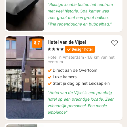
"Rustige locatie buiten het centrum
met veel historie. Spa kamer was
zeer groot met een groot balkon.
Fijne regendouche en bubbelbad."
1
Hotel van de Vijsel
8.7
nacht
, 4 Sterren
Design hotel
vanaf
€
Hotel in
Amsterdam
·
1.8 km van het
centrum
98,21
Direct aan de Overtoom
Luxe kamers
Start je dag op het Leidseplein
"Hotel van de Vijsel is een prachtig
hotel op een prachtige locatie. Zeer
vriendelijk personeel. Een mooie
ambiance"