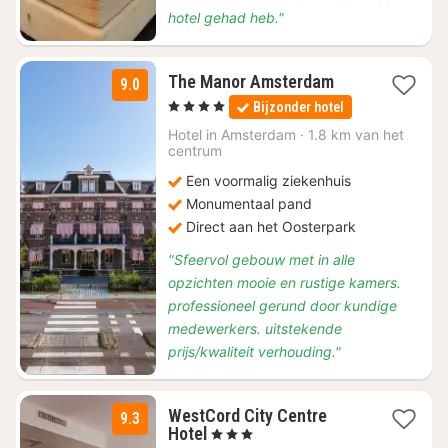
hotel gehad heb."
1
The Manor Amsterdam
9.0
nacht
, 4 Sterren
Bijzonder hotel
vanaf
€
Hotel in
Amsterdam
·
1.8 km van het
centrum
185,74
Een voormalig ziekenhuis
Monumentaal pand
Direct aan het Oosterpark
"Sfeervol gebouw met in alle
opzichten mooie en rustige kamers.
professioneel gerund door kundige
medewerkers. uitstekende
prijs/kwaliteit verhouding."
WestCord City Centre
9.3
1
Hotel
, 3 Sterren