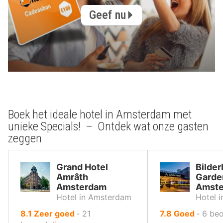
Geef nu
Boek het ideale hotel in Amsterdam met
unieke Specials! – Ontdek wat onze gasten
zeggen
Grand Hotel
Bilder
Amrâth
Garde
Amsterdam
Amst
Hotel in Amsterdam
Hotel 
uit
uit
8.1
Zeer goed
‐
21
7.8
Goed
‐
6
beo