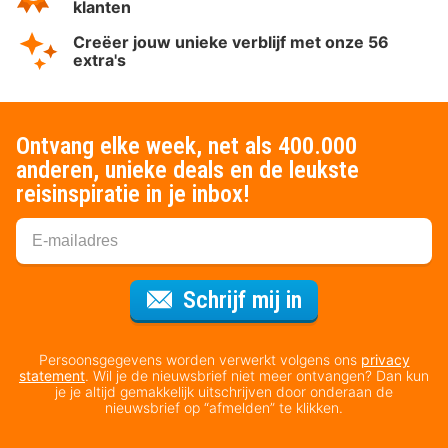
klanten
Creëer jouw unieke verblijf met onze 56
extra's
Ontvang elke week, net als 400.000
anderen, unieke deals en de leukste
reisinspiratie in je inbox!
Voor de nieuws
Schrijf mij in
Persoonsgegevens worden verwerkt volgens ons
privacy
statement
. Wil je de nieuwsbrief niet meer ontvangen? Dan kun
je je altijd gemakkelijk uitschrijven door onderaan de
nieuwsbrief op “afmelden” te klikken.