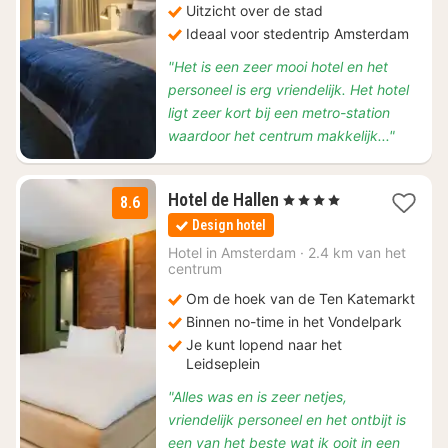
Uitzicht over de stad
Ideaal voor stedentrip Amsterdam
"Het is een zeer mooi hotel en het
personeel is erg vriendelijk. Het hotel
ligt zeer kort bij een metro-station
waardoor het centrum makkelijk..."
1
Hotel de Hallen
, 4 Sterren
8.6
nacht
Design hotel
vanaf
€
Hotel in
Amsterdam
·
2.4 km van het
centrum
116,44
Om de hoek van de Ten Katemarkt
Binnen no-time in het Vondelpark
Je kunt lopend naar het
Leidseplein
"Alles was en is zeer netjes,
vriendelijk personeel en het ontbijt is
een van het beste wat ik ooit in een