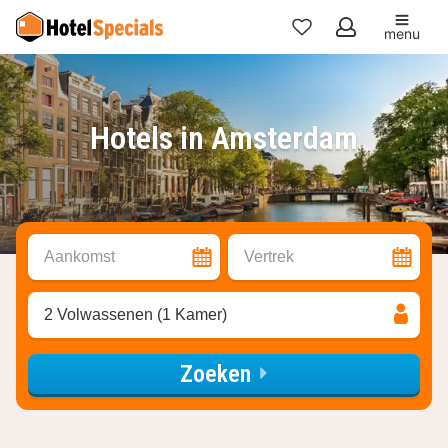
menu
Mijn
favorieten
Hotels in Amsterdam
Aankomst
Vertrek
2 Volwassenen (1 Kamer)
Zoeken