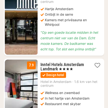
centrum
187,88
Hartje Amsterdam
Ontbijt in de serre
Kamers met privésauna en
Whirlpool
"Op een goede locatie midden in het
centrum niet ver van de Dam. Echt
mooie kamers. De badkamer was
echt top. Tot slot een prima ontbijt"
Inntel Hotels Amsterdam
7.9
1
Landmark
, 4 Sterren
nacht
Design hotel
vanaf
€
Hotel in
Amsterdam
·
1.6 km van het
centrum
141,75
Wellness en zwembad
In het hartje van Amsterdam
Restaurant met skybar