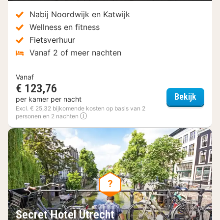
Nabij Noordwijk en Katwijk
Wellness en fitness
Fietsverhuur
Vanaf 2 of meer nachten
Vanaf
€ 123,76
Secret
Bekijk
per kamer per nacht
Excl. € 25,32 bijkomende kosten op basis van 2
personen en 2 nachten
Secret Hotel Utrecht