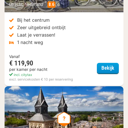
Utrecht, Nederland
8.6
Bij het centrum
Zeer uitgebreid ontbijt
Laat je verrassen!
1 nacht weg
Vanaf
€ 119,90
Secret
Bekijk
per kamer per nacht
incl. citytax
excl. servicekosten € 10 per reservering