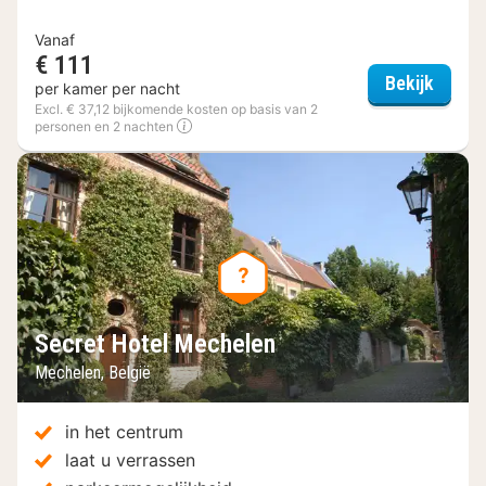
Vanaf
€ 111
Secret
Bekijk
per kamer per nacht
Excl. € 37,12 bijkomende kosten op basis van 2
personen en 2 nachten
Secret Hotel Mechelen
Mechelen, België
in het centrum
laat u verrassen