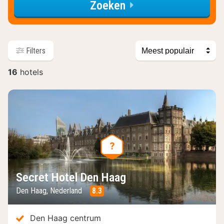
Zoeken
Sorteer
Filters
op
16
hotels
hotels
Secret Hotel Den Haag
Den Haag, Nederland
8.3
Den Haag centrum