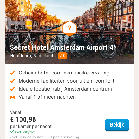
Secret Hotel Amsterdam Airport 4*
Hoofddorp, Nederland
7.0
Geheim hotel voor een unieke ervaring
Moderne faciliteiten voor ultiem comfort
Ideale locatie nabij Amsterdam centrum
Vanaf 1 of meer nachten
Vanaf
€ 100,98
Secret
Bekijk
per kamer per nacht
incl. citytax
excl. servicekosten € 10 per reservering