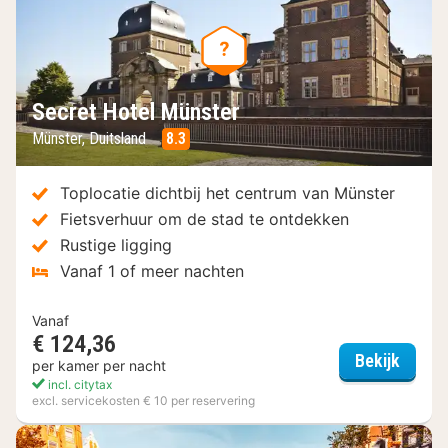
Secret Hotel Münster
Münster, Duitsland
8.3
Toplocatie dichtbij het centrum van Münster
Fietsverhuur om de stad te ontdekken
Rustige ligging
Vanaf 1 of meer nachten
Vanaf
€ 124,36
Secret
Bekijk
per kamer per nacht
incl. citytax
excl. servicekosten € 10 per reservering