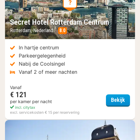
Secret Hotel Rotterdam Centrum
Rotterdam, Nederland
8.0
In hartje centrum
Parkeergelegenheid
Nabij de Coolsingel
Vanaf 2 of meer nachten
Vanaf
€ 121
Secret
Bekijk
per kamer per nacht
incl. citytax
excl. servicekosten € 15 per reservering