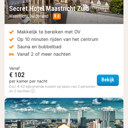
Secret Hotel Maastricht Zuid
Maastricht, Nederland
8.0
Makkelijk te bereiken met OV
Op 10 minuten rijden van het centrum
Sauna en bubbelbad
Vanaf 2 of meer nachten
Vanaf
€ 102
Secret
Bekijk
per kamer per nacht
Excl. € 42 bijkomende kosten op basis van 2 personen
en 2 nachten