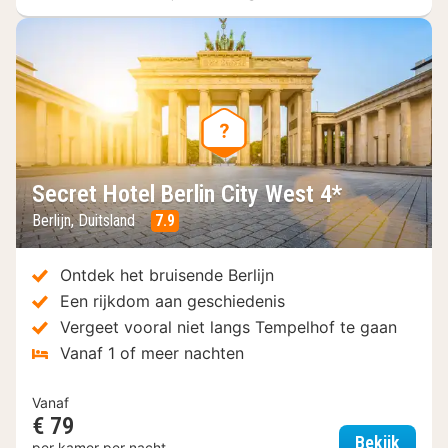
Secret Hotel Berlin City West 4*
Berlijn, Duitsland
7.9
Ontdek het bruisende Berlijn
Een rijkdom aan geschiedenis
Vergeet vooral niet langs Tempelhof te gaan
Vanaf 1 of meer nachten
Vanaf
€ 79
Secret
Bekijk
per kamer per nacht