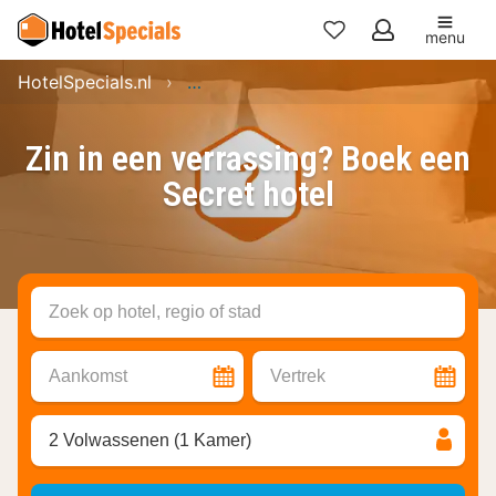
menu
Mijn
HotelSpecials.nl
Zin in een verrassing? Boek een Secr
favorieten
Zin in een verrassing? Boek een
Secret hotel
Zoek op hotel, regio of stad
Aankomst
Vertrek
2 Volwassenen (1 Kamer)