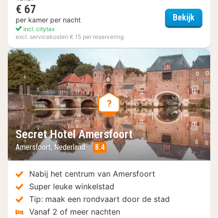
€ 67
Secret
Bekijk
per kamer per nacht
incl. citytax
excl. servicekosten € 15 per reservering
Secret Hotel Amersfoort
Amersfoort, Nederland
8.4
Nabij het centrum van Amersfoort
Super leuke winkelstad
Tip: maak een rondvaart door de stad
Vanaf 2 of meer nachten