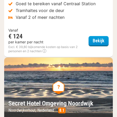
Goed te bereiken vanaf Centraal Station
Tramhaltes voor de deur
Vanaf 2 of meer nachten
Vanaf
€ 124
Secret
Bekijk
per kamer per nacht
Excl. € 39,80 bijkomende kosten op basis van 2
personen en 2 nachten
Secret Hotel Omgeving Noordwijk
Noordwijkerhout, Nederland
8.1