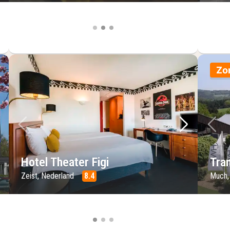
Zo
lgende foto
Vorige foto
Volgende 
Vo
Hotel Theater Figi
Tra
Zeist, Nederland
8.4
Much,