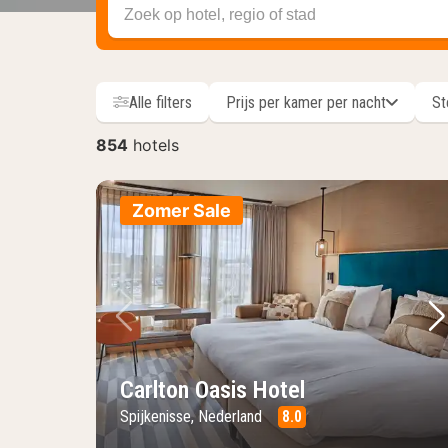
Zoek op hotel, regio of stad
Alle filters
Prijs per kamer per nacht
St
854
hotels
hotels
Zomer Sale
Vorige foto
Vo
Carlton Oasis Hotel
Spijkenisse, Nederland
8.0