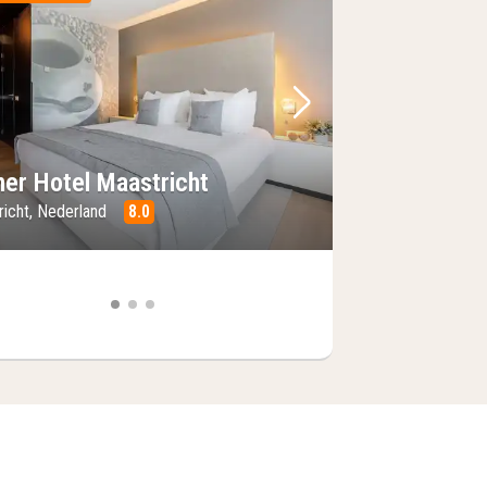
foto
rige foto
Volgende foto
ner Hotel Maastricht
richt, Nederland
8.0