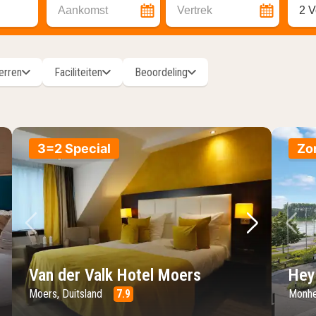
Aankomst
Vertrek
2 V
erren
Faciliteiten
Beoordeling
3=2 Special
Zo
lgende foto
Vorige foto
Volgende 
Vo
Van der Valk Hotel Moers
Hey
Moers, Duitsland
7.9
Monhe