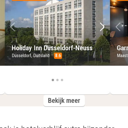
lgende foto
Vorige foto
Volgende 
Vo
Holiday Inn Düsseldorf-Neuss
Gar
Düsseldorf, Duitsland
8.6
Maast
hotels
Bekijk meer