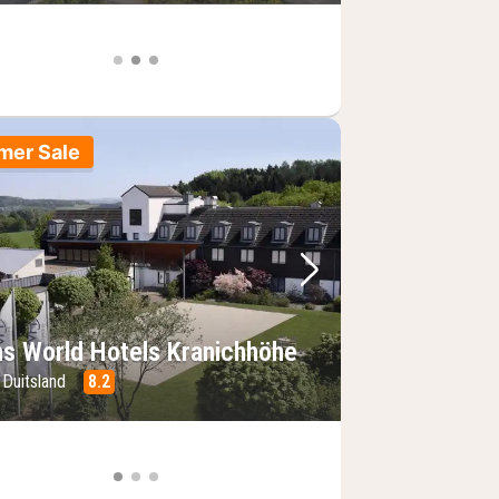
mer Sale
foto
rige foto
Volgende foto
ns World Hotels Kranichhöhe
 Duitsland
8.2