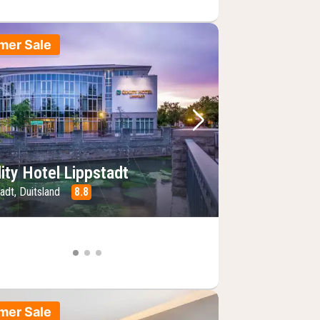
mer Sale
foto
rige foto
Volgende foto
ity Hotel Lippstadt
adt, Duitsland
8.8
mer Sale