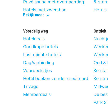
Privé sauna met overnachting
5-ster
Hotels met zwembad
Hotels 
wellness
Bekijk meer
Voordelig weg
Ontdek
Hoteldeals
Nachtj
Goedkope hotels
Weeke
Last minute hotels
Weeken
DagAanbieding
Oud & 
Voordeeluitjes
Kersta
Hotel boeken zonder creditcard
Kerstm
Trivago
Midwe
Memberdeals
De bes
Park Sl