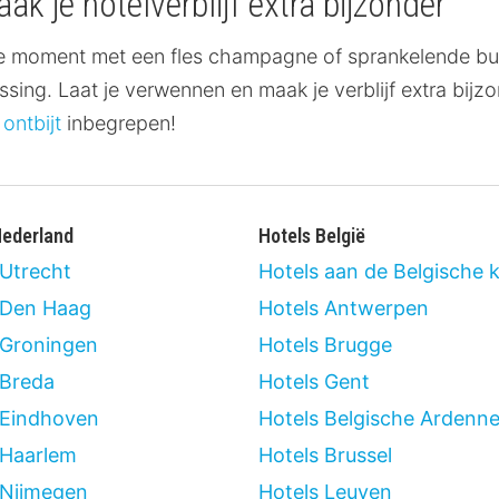
je hotelverblijf extra bijzonder
luxe moment met een fles champagne of sprankelende b
assing. Laat je verwennen en maak je verblijf extra bi
ontbijt
inbegrepen!
Nederland
Hotels België
 Utrecht
Hotels aan de Belgische 
 Den Haag
Hotels Antwerpen
 Groningen
Hotels Brugge
 Breda
Hotels Gent
 Eindhoven
Hotels Belgische Ardenn
 Haarlem
Hotels Brussel
 Nijmegen
Hotels Leuven