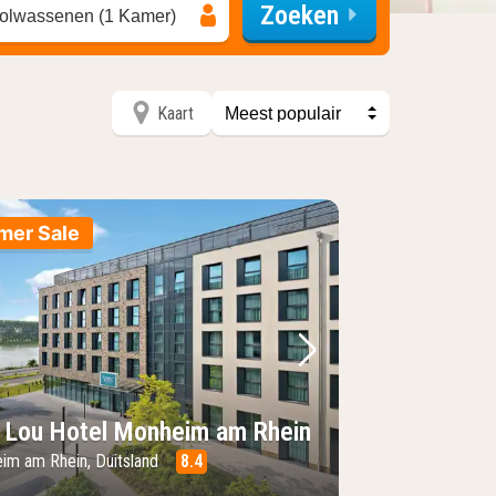
Zoeken
olwassenen (1 Kamer)
Kaart
Sorteer op
mer Sale
foto
rige foto
Volgende foto
 Lou Hotel Monheim am Rhein
im am Rhein, Duitsland
8.4