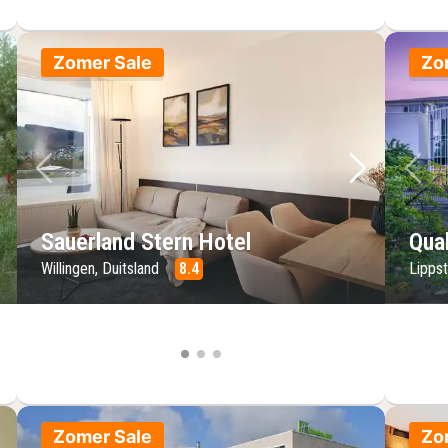
Zomer Sale
Zo
lgende foto
Vorige foto
Volgende 
Vo
Sauerland Stern Hotel
Qual
Willingen, Duitsland
8.4
Lippst
Zomer Sale
Zo