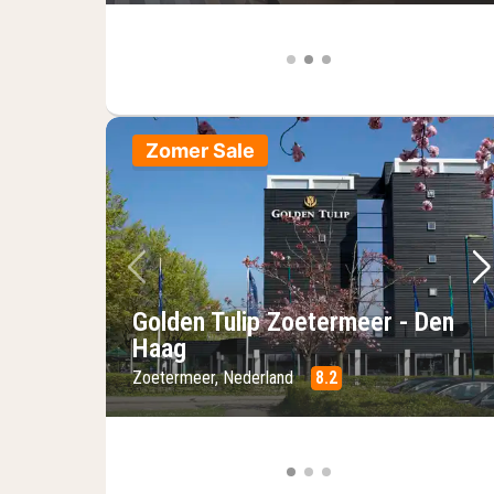
Zomer Sale
Vorige foto
Vo
Golden Tulip Zoetermeer - Den
Haag
Zoetermeer, Nederland
8.2