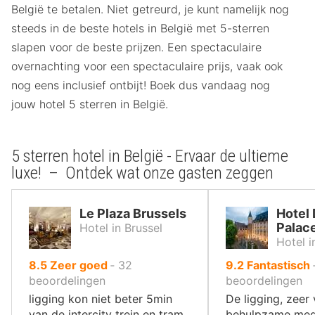
België te betalen. Niet getreurd, je kunt namelijk nog
steeds in de beste hotels in België met 5-sterren
slapen voor de beste prijzen. Een spectaculaire
overnachting voor een spectaculaire prijs, vaak ook
nog eens inclusief ontbijt! Boek dus vandaag nog
jouw hotel 5 sterren in België.
5 sterren hotel in België - Ervaar de ultieme
luxe! – Ontdek wat onze gasten zeggen
Le Plaza Brussels
Hotel 
Palac
Hotel in Brussel
Hotel 
uit
uit
8.5
Zeer goed
‐
32
9.2
Fantastisch
10
10
beoordelingen
beoordelingen
,
,
ligging kon niet beter 5min
De ligging, zeer 
van de intercity trein en tram
behulpzame med