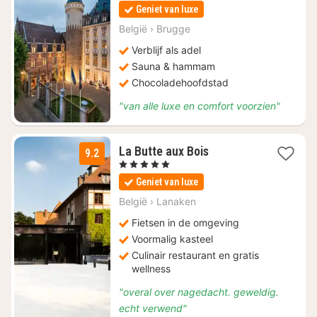
nacht
Geniet van luxe
vanaf
€
België
›
Brugge
229
Verblijf als adel
Sauna & hammam
Chocoladehoofdstad
"van alle luxe en comfort voorzien"
1
La Butte aux Bois
9.2
nacht
, 5 Sterren
vanaf
Geniet van luxe
€
235
België
›
Lanaken
Fietsen in de omgeving
Voormalig kasteel
Culinair restaurant en gratis
wellness
"overal over nagedacht. geweldig.
echt verwend"