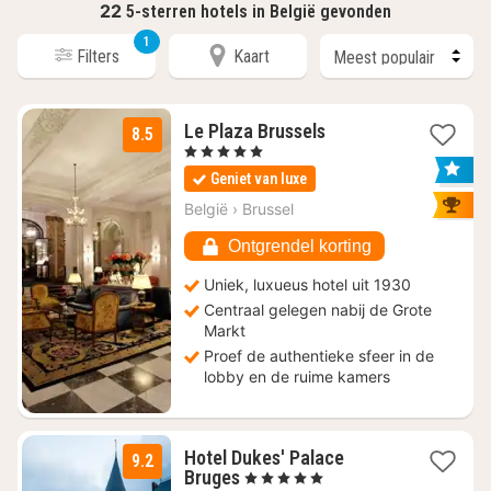
22
5-sterren hotels in België gevonden
1
Filters
Kaart
1
Le Plaza Brussels
8.5
nacht
, 5 Sterren
vanaf
Geniet van luxe
€
159
België
›
Brussel
Ontgrendel korting
Uniek, luxueus hotel uit 1930
Centraal gelegen nabij de Grote
Markt
Proef de authentieke sfeer in de
lobby en de ruime kamers
Hotel Dukes' Palace
9.2
1
Bruges
, 5 Sterren