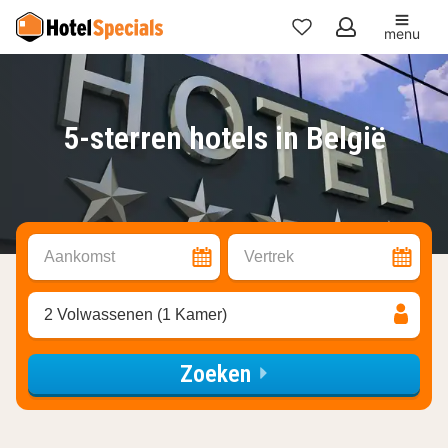
menu
Mijn
favorieten
5-sterren hotels in België
Aankomst
Vertrek
2 Volwassenen (1 Kamer)
Zoeken