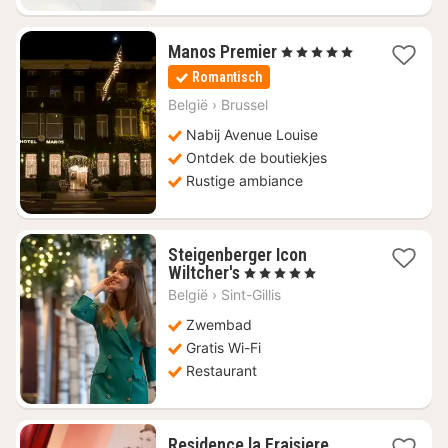
1
Manos Premier
, 5 Sterren
nacht
Romantisch
vanaf
€
België
›
Brussel
169
Nabij Avenue Louise
Ontdek de boutiekjes
Rustige ambiance
Steigenberger Icon
1
Wiltcher's
, 5 Sterren
nacht
België
›
Sint-Gillis
vanaf
€
Zwembad
174,11
Gratis Wi-Fi
Restaurant
1
Residence la Fraisiere