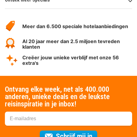
Over
HotelSpecials
Meer dan 6.500 speciale hotelaanbiedingen
Al 20 jaar meer dan 2.5 miljoen tevreden
klanten
Creëer jouw unieke verblijf met onze 56
extra's
Ontvang elke week, net als 400.000
anderen, unieke deals en de leukste
reisinspiratie in je inbox!
Voor de nieuws
Schrijf mij in