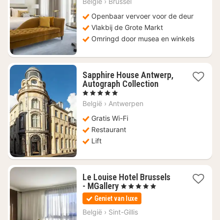
België
›
Brussel
€
498,21
Openbaar vervoer voor de deur
Vlakbij de Grote Markt
Omringd door musea en winkels
Sapphire House Antwerp,
1
Autograph Collection
nacht
, 5 Sterren
vanaf
België
›
Antwerpen
€
189,29
Gratis Wi-Fi
Restaurant
Lift
Le Louise Hotel Brussels
1
- MGallery
, 5 Sterren
nacht
Geniet van luxe
vanaf
€
België
›
Sint-Gillis