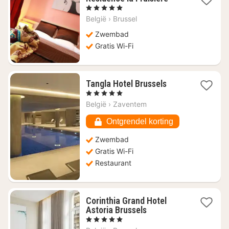
nacht
, 5 Sterren
vanaf
België
›
Brussel
€
77,30
Zwembad
Gratis Wi-Fi
1
Tangla Hotel Brussels
nacht
, 5 Sterren
vanaf
België
›
Zaventem
€
121,08
Ontgrendel korting
Zwembad
Gratis Wi-Fi
Restaurant
Corinthia Grand Hotel
1
Astoria Brussels
nacht
, 5 Sterren
vanaf