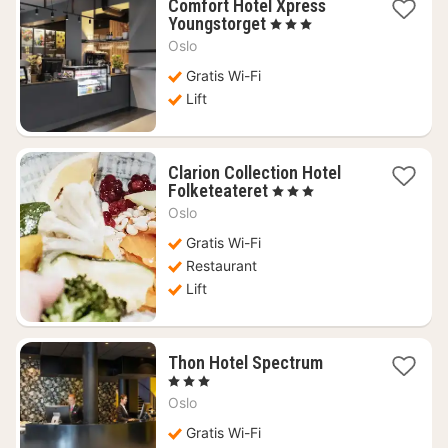
Comfort Hotel Xpress
1
Youngstorget
, 3 Sterren
nacht
Oslo
vanaf
€
Gratis Wi-Fi
66,86
Lift
Clarion Collection Hotel
1
Folketeateret
, 3 Sterren
nacht
Oslo
vanaf
€
Gratis Wi-Fi
154,10
Restaurant
Lift
1
Thon Hotel Spectrum
nacht
, 3 Sterren
vanaf
Oslo
€
135,60
Gratis Wi-Fi