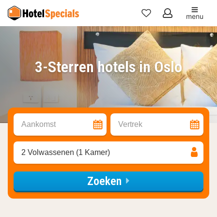
menu
Mijn
favorieten
3-Sterren hotels in Oslo
Aankomst
Vertrek
2 Volwassenen (1 Kamer)
Zoeken