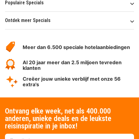
Populaire Specials
Ontdek meer Specials
Over
HotelSpecials
Meer dan 6.500 speciale hotelaanbiedingen
Al 20 jaar meer dan 2.5 miljoen tevreden
klanten
Creëer jouw unieke verblijf met onze 56
extra's
Ontvang elke week, net als 400.000
anderen, unieke deals en de leukste
reisinspiratie in je inbox!