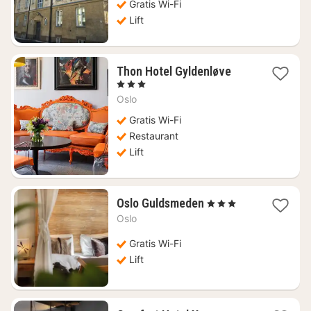
€
Gratis Wi-Fi
106,18
Lift
1
Thon Hotel Gyldenløve
nacht
, 3 Sterren
vanaf
Oslo
€
142,28
Gratis Wi-Fi
Restaurant
Lift
1
Oslo Guldsmeden
, 3 Sterren
nacht
Oslo
vanaf
€
Gratis Wi-Fi
153,83
Lift