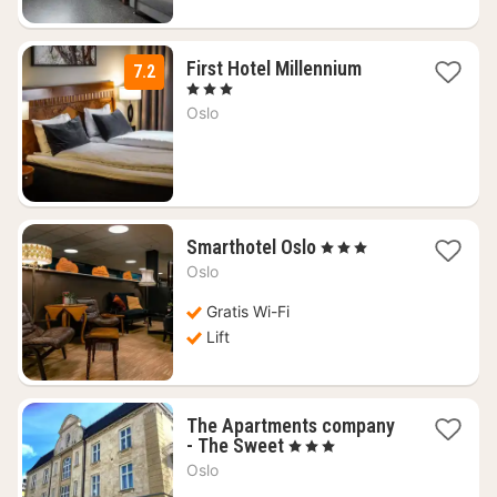
1
First Hotel Millennium
7.2
nacht
, 3 Sterren
vanaf
Oslo
€
125,28
1
Smarthotel Oslo
, 3 Sterren
nacht
Oslo
vanaf
€
Gratis Wi-Fi
67,79
Lift
The Apartments company
1
- The Sweet
, 3 Sterren
nacht
Oslo
vanaf