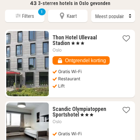
43
3-sterren hotels in Oslo gevonden
1
Filters
Kaart
Thon Hotel Ullevaal
1
Stadion
, 3 Sterren
nacht
Oslo
vanaf
€
Ontgrendel korting
97,80
Gratis Wi-Fi
Restaurant
Lift
Scandic Olympiatoppen
1
Sportshotel
, 3 Sterren
nacht
Oslo
vanaf
€
Gratis Wi-Fi
106,90