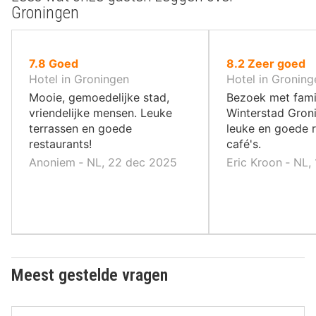
Groningen
uit
uit
7.8
Goed
8.2
Zeer goed
10
10
Hotel in Groningen
Hotel in Groning
,
,
Mooie, gemoedelijke stad,
Bezoek met fami
vriendelijke mensen. Leuke
Winterstad Groni
terrassen en goede
leuke en goede r
restaurants!
café's.
Anoniem ‐ NL, 22 dec 2025
Eric Kroon ‐ NL,
Meest gestelde vragen