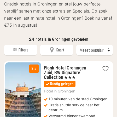
Ontdek hotels in Groningen en stel jouw perfecte
verblijf samen met onze extra's en Specials. Op zoek
naar een last minute hotel in Groningen? Boek nu vanaf
€75 in augustus!
24
hotels in Groningen gevonden
Filters
Kaart
Flonk Hotel Groningen
8.5
Zuid, BW Signature
1
Collection
, 3 Sterren
nacht
Rustig gelegen
vanaf
€
Hotel in
Groningen
94,73
10 minuten van de stad Groningen
Gratis shuttle service naar het
centrum
Verwarmd binnenzwembad