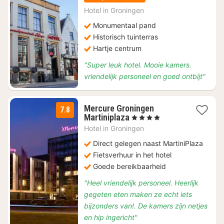
vanaf
€
Hotel in
Groningen
99
Monumentaal pand
Historisch tuinterras
Hartje centrum
"Super leuk hotel. Mooie kamers.
vriendelijk personeel en goed ontbijt"
Mercure Groningen
7.8
2
Martiniplaza
, 4 Sterren
nachten
Hotel in
Groningen
vanaf
€
Direct gelegen naast MartiniPlaza
125,05
Fietsverhuur in het hotel
Goede bereikbaarheid
"Heel vriendelijk personeel. Heerlijk
gegeten eten maken ze echt iets
bijzonders van!. De kamers zijn netjes
en hip ingericht"