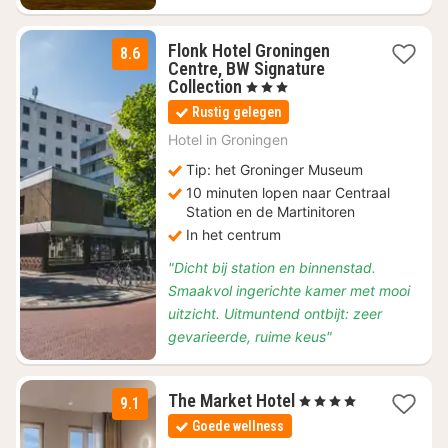
Flonk Hotel Groningen
8.6
Centre, BW Signature
1
Collection
, 3 Sterren
nacht
Rustig gelegen
vanaf
€
Hotel in
Groningen
89,10
Tip: het Groninger Museum
10 minuten lopen naar Centraal
Station en de Martinitoren
In het centrum
"Dicht bij station en binnenstad.
Smaakvol ingerichte kamer met mooi
uitzicht. Uitmuntend ontbijt: zeer
gevarieerde, ruime keus"
1
The Market Hotel
, 4 Sterren
9.1
nacht
Goede wellness
vanaf