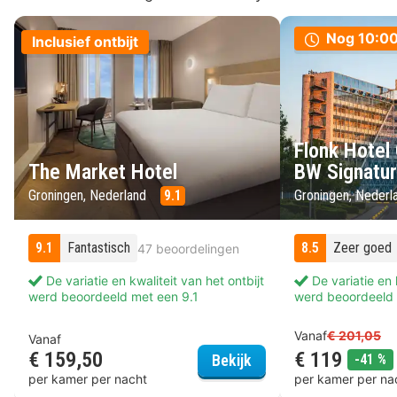
Nog
10:00
Inclusief ontbijt
Flonk Hotel
The Market Hotel
BW Signatur
Groningen, Nederland
9.1
Groningen, Neder
9.1
Fantastisch
8.5
Zeer goed
47 beoordelingen
De variatie en kwaliteit van het ontbijt
De variatie en k
werd beoordeeld met een 9.1
werd beoordeeld 
Vanaf
€ 201,05
Vanaf
€ 159,50
€ 119
The Market Hotel
k
Bekijk
-41 %
per kamer per nacht
per kamer per na