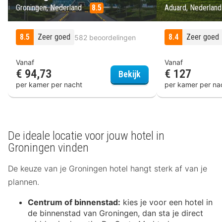
Groningen, Nederland
8.5
Aduard, Nederlan
8.5
Zeer goed
8.4
Zeer goed
582 beoordelingen
Vanaf
Vanaf
€ 94,73
€ 127
Flonk Hotel Groningen
Bekijk
per kamer per nacht
per kamer per na
De ideale locatie voor jouw hotel in
Groningen vinden
De keuze van je Groningen hotel hangt sterk af van je
plannen.
Centrum of binnenstad:
kies je voor een hotel in
de binnenstad van Groningen, dan sta je direct