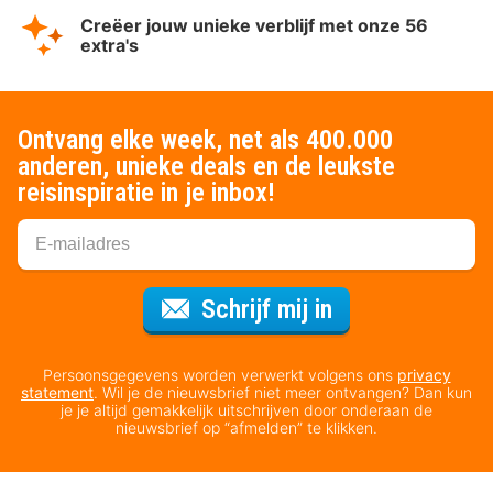
Creëer jouw unieke verblijf met onze 56
extra's
Ontvang elke week, net als 400.000
anderen, unieke deals en de leukste
reisinspiratie in je inbox!
Voor de nieuws
Schrijf mij in
Persoonsgegevens worden verwerkt volgens ons
privacy
statement
. Wil je de nieuwsbrief niet meer ontvangen? Dan kun
je je altijd gemakkelijk uitschrijven door onderaan de
nieuwsbrief op “afmelden” te klikken.