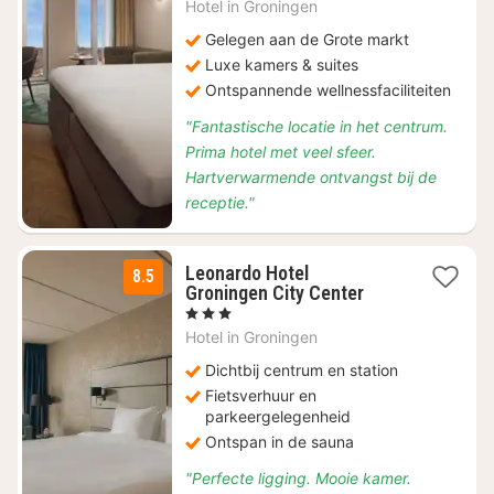
€
Hotel in
Groningen
159,50
Gelegen aan de Grote markt
Luxe kamers & suites
Ontspannende wellnessfaciliteiten
"Fantastische locatie in het centrum.
Prima hotel met veel sfeer.
Hartverwarmende ontvangst bij de
receptie."
Leonardo Hotel
8.5
1
Groningen City Center
nacht
, 3 Sterren
vanaf
Hotel in
Groningen
€
87,30
Dichtbij centrum en station
Fietsverhuur en
parkeergelegenheid
Ontspan in de sauna
"Perfecte ligging. Mooie kamer.