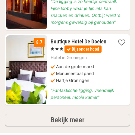
"De ligging is zo heerlijk centraal!.
Fijne lobby waar je fijn iets kan
snacken en drinken. Ontbijt werd ‘s
morgens geweldig bij gehouden"
Boutique Hotel De Doelen
8.7
1
, 3 Sterren
Bijzonder hotel
nacht
vanaf
Hotel in
Groningen
€
Aan de grote markt
109
Monumentaal pand
Hartje Groningen
"Fantastische ligging. vriendelijk
personeel. mooie kamer"
hotels
Bekijk meer