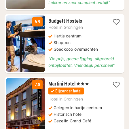
Lekker en zeer compleet ontbijt"
1
Budgett Hostels
6.9
nacht
Hotel in
Groningen
vanaf
€
Hartje centrum
95,50
Shoppen
Goedkoop overnachten
"De prijs, goede ligging. uitgebreid
ontbijtbuffet. Vriendelijk personeel"
1
Martini Hotel
, 3 Sterren
7.8
nacht
Bijzonder hotel
vanaf
€
Hotel in
Groningen
94
Gelegen in hartje centrum
Historisch hotel
Gezellig Grand Café