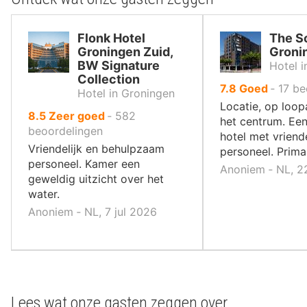
Flonk Hotel
The S
Groningen Zuid,
Groni
BW Signature
Hotel 
Collection
uit
7.8
Goed
‐
17
be
Hotel in Groningen
10
Locatie, op loop
uit
8.5
Zeer goed
‐
582
,
het centrum. Een
10
beoordelingen
hotel met vriende
,
Vriendelijk en behulpzaam
personeel. Prima 
personeel. Kamer een
Anoniem ‐ NL, 2
geweldig uitzicht over het
water.
Anoniem ‐ NL, 7 jul 2026
Lees wat onze gasten zeggen over