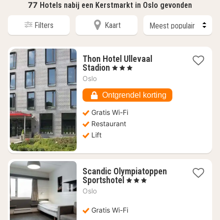
77
Hotels nabij een Kerstmarkt in Oslo gevonden
Filters
Kaart
Thon Hotel Ullevaal
1
Stadion
, 3 Sterren
nacht
Oslo
vanaf
€
Ontgrendel korting
97,62
Gratis Wi-Fi
Restaurant
Lift
Scandic Olympiatoppen
1
Sportshotel
, 3 Sterren
nacht
Oslo
vanaf
€
Gratis Wi-Fi
106,71