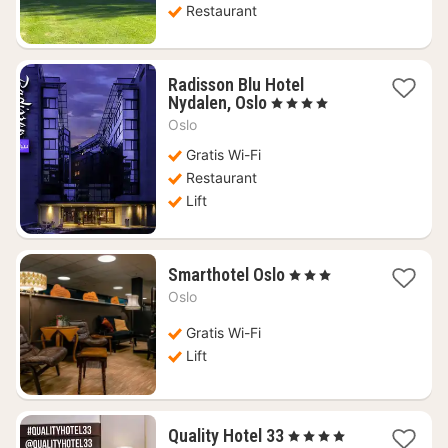
Restaurant
Radisson Blu Hotel
1
Nydalen, Oslo
, 4 Sterren
nacht
Oslo
vanaf
€
Gratis Wi-Fi
97,60
Restaurant
Lift
1
Smarthotel Oslo
, 3 Sterren
nacht
Oslo
vanaf
€
Gratis Wi-Fi
67,67
Lift
1
Quality Hotel 33
, 4 Sterren