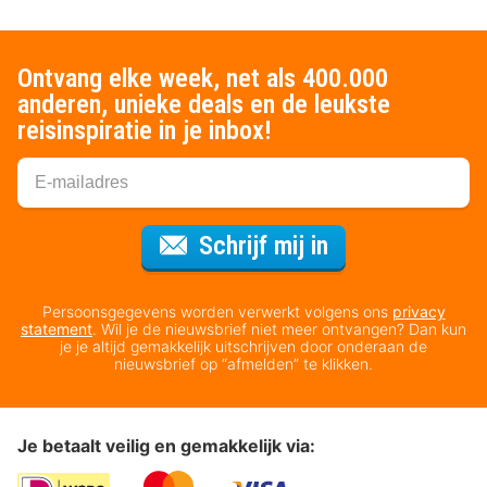
Ontvang elke week, net als 400.000
anderen, unieke deals en de leukste
reisinspiratie in je inbox!
Voor de nieuws
Schrijf mij in
Persoonsgegevens worden verwerkt volgens ons
privacy
statement
. Wil je de nieuwsbrief niet meer ontvangen? Dan kun
je je altijd gemakkelijk uitschrijven door onderaan de
nieuwsbrief op “afmelden” te klikken.
Je betaalt veilig en gemakkelijk via: