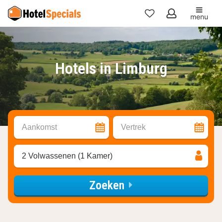
menu
Mijn
favorieten
Hotels in Limburg
Aankomst
Vertrek
2 Volwassenen (1 Kamer)
Zoeken