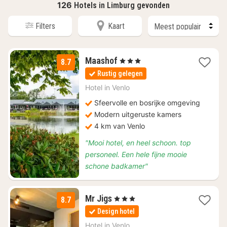
126
Hotels in Limburg gevonden
Filters
Kaart
1
Maashof
, 3 Sterren
8.7
nacht
Rustig gelegen
vanaf
€
Hotel in
Venlo
133,96
Sfeervolle en bosrijke omgeving
Modern uitgeruste kamers
4 km van Venlo
"Mooi hotel, en heel schoon. top
personeel. Een hele fijne mooie
schone badkamer"
1
Mr Jigs
, 3 Sterren
8.7
nacht
Design hotel
vanaf
€
Hotel in
Venlo