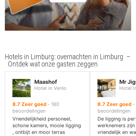
Hotels in Limburg: overnachten in Limburg –
Ontdek wat onze gasten zeggen
Maashof
Mr Jig
Hotel in Venlo
Hotel i
uit
uit
8.7
Zeer goed
‐
180
8.7
Zeer goed
‐
10
10
beoordelingen
beoordelingen
,
,
Vriendelijkheid personeel,
De ligging is per
schone kamers, mooie ligging
werknemers zijn
, ontbijt en mooi terras
vriendelijk en wa