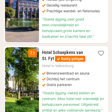
Gezellig restaurant
Prachtige wandel- en fietsroutes
"Goede ligging,zeer goed
eten,vriendelijkheid en
behulpzaam,grote kamers en
badkamer en s'nachts heel stil."
Hotel Schaepkens van
7.1
1
St. Fyt
Rustig gelegen
nacht
vanaf
Hotel in
Valkenburg
€
Binnenzwembad en sauna
119
Dichtbij het centrum
Gratis parkeren
"Goede ligging vlakbij station en
centrum. Mooi hotel met vriendelijk en
behulpzaam personeel. Uitgebreid
ontbijt en alles voldoende aanwezig"