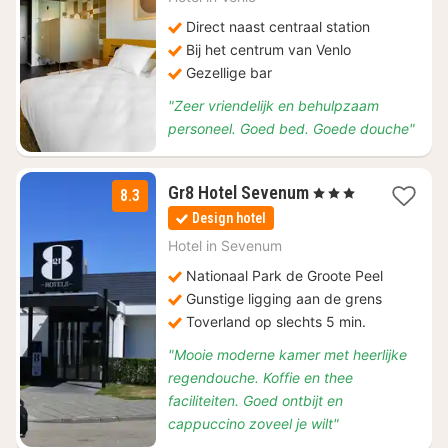
123
Direct naast centraal station
Bij het centrum van Venlo
Gezellige bar
"Zeer vriendelijk en behulpzaam
personeel. Goed bed. Goede douche"
1
Gr8 Hotel Sevenum
, 3 Sterren
8.3
nacht
Design hotel
vanaf
€
Hotel in
Sevenum
114
Nationaal Park de Groote Peel
Gunstige ligging aan de grens
Toverland op slechts 5 min.
"Mooie moderne kamer met heerlijke
regendouche. Koffie en thee
faciliteiten. Goed ontbijt en
cappuccino zoveel je wilt"