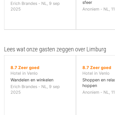
sfeer
Erich Brandes ‐ NL, 9 sep
2025
Anoniem ‐ NL, 1
Lees wat onze gasten zeggen over Limburg
uit
uit
8.7
Zeer goed
8.7
Zeer goed
10
10
Hotel in Venlo
Hotel in Venlo
,
,
Wandelen en winkelen
Shoppen en rela
hoppen
Erich Brandes ‐ NL, 9 sep
2025
Anoniem ‐ NL, 1