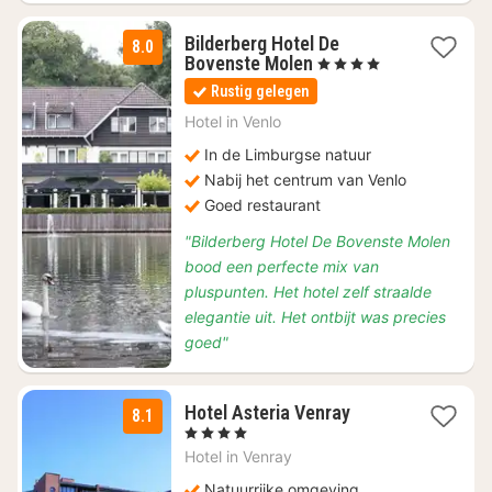
Bilderberg Hotel De
8.0
1
Bovenste Molen
, 4 Sterren
nacht
Rustig gelegen
vanaf
€
Hotel in
Venlo
82,90
In de Limburgse natuur
Nabij het centrum van Venlo
Goed restaurant
"Bilderberg Hotel De Bovenste Molen
bood een perfecte mix van
pluspunten. Het hotel zelf straalde
elegantie uit. Het ontbijt was precies
goed"
2
Hotel Asteria Venray
8.1
nachten
, 4 Sterren
vanaf
Hotel in
Venray
€
106,65
Natuurrijke omgeving