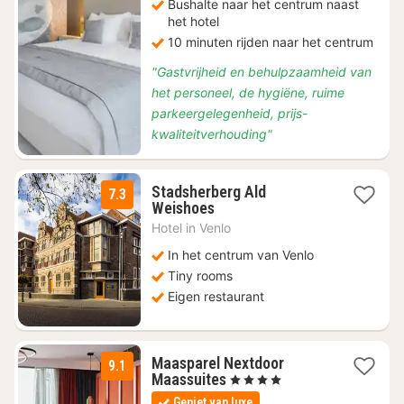
Bushalte naar het centrum naast
het hotel
10 minuten rijden naar het centrum
"Gastvrijheid en behulpzaamheid van
het personeel, de hygiëne, ruime
parkeergelegenheid, prijs-
kwaliteitverhouding"
Stadsherberg Ald
7.3
1
Weishoes
nacht
Hotel in
Venlo
vanaf
€
In het centrum van Venlo
87,50
Tiny rooms
Eigen restaurant
Maasparel Nextdoor
9.1
1
Maassuites
, 4 Sterren
nacht
Geniet van luxe