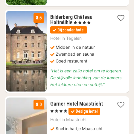
Bilderberg Château
8.5
1
Holtmühle
, 4 Sterren
nacht
Bijzonder hotel
vanaf
€
Hotel in
Tegelen
80,10
Midden in de natuur
Zwembad en sauna
Goed restaurant
"Het is een zalig hotel om te logeren.
De stijlvolle inrichting van de kamers.
Het lekkere eten en ontbijt."
1
Garner Hotel Maastricht
8.0
nacht
, 4 Sterren
Design hotel
vanaf
€
Hotel in
Maastricht
119
Snel in hartje Maastricht