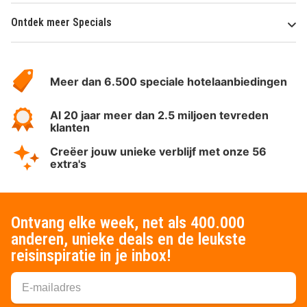
Ontdek meer Specials
Over
HotelSpecials
Meer dan 6.500 speciale hotelaanbiedingen
Al 20 jaar meer dan 2.5 miljoen tevreden
klanten
Creëer jouw unieke verblijf met onze 56
extra's
Ontvang elke week, net als 400.000
anderen, unieke deals en de leukste
reisinspiratie in je inbox!