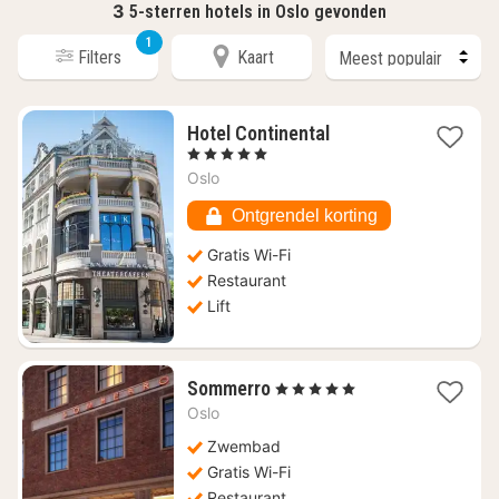
3
5-sterren hotels in Oslo gevonden
1
Filters
Kaart
1
Hotel Continental
nacht
, 5 Sterren
vanaf
Oslo
€
324,89
Ontgrendel korting
Gratis Wi-Fi
Restaurant
Lift
1
Sommerro
, 5 Sterren
nacht
Oslo
vanaf
€
Zwembad
354,37
Gratis Wi-Fi
Restaurant