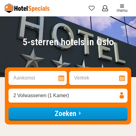
menu
Mijn
favorieten
5-sterren hotels in Oslo
Aankomst
Vertrek
2 Volwassenen (1 Kamer)
Zoeken