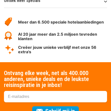
Ontdek meer Specials
Over
HotelSpecials
Meer dan 6.500 speciale hotelaanbiedingen
Al 20 jaar meer dan 2.5 miljoen tevreden
klanten
Creëer jouw unieke verblijf met onze 56
extra's
Ontvang elke week, net als 400.000
anderen, unieke deals en de leukste
reisinspiratie in je inbox!
Voor de nieuws