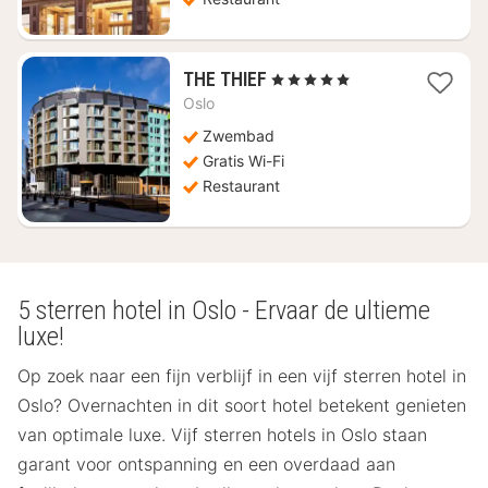
1
THE THIEF
, 5 Sterren
nacht
Oslo
vanaf
€
Zwembad
378,43
Gratis Wi-Fi
Restaurant
5 sterren hotel in Oslo - Ervaar de ultieme
luxe!
Op zoek naar een fijn verblijf in een vijf sterren hotel in
Oslo? Overnachten in dit soort hotel betekent genieten
van optimale luxe. Vijf sterren hotels in Oslo staan
garant voor ontspanning en een overdaad aan