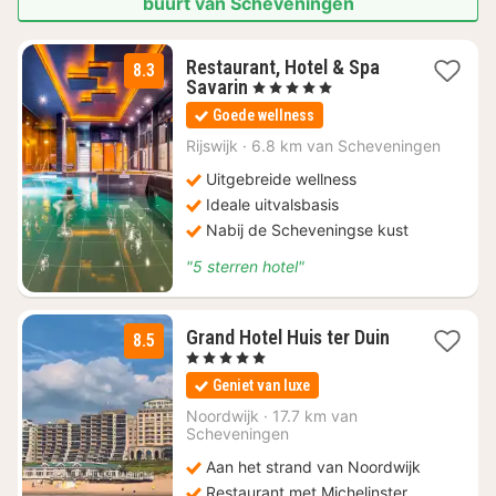
buurt van Scheveningen
Restaurant, Hotel & Spa
8.3
1
Savarin
, 5 Sterren
nacht
Goede wellness
vanaf
€
Rijswijk
·
6.8 km van Scheveningen
145,23
Uitgebreide wellness
Ideale uitvalsbasis
Nabij de Scheveningse kust
"5 sterren hotel"
1
Grand Hotel Huis ter Duin
8.5
nacht
, 5 Sterren
vanaf
Geniet van luxe
€
291,50
Noordwijk
·
17.7 km van
Scheveningen
Aan het strand van Noordwijk
Restaurant met Michelinster