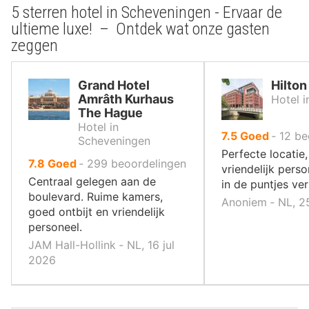
5 sterren hotel in Scheveningen - Ervaar de
ultieme luxe! – Ontdek wat onze gasten
zeggen
Grand Hotel
Hilto
Amrâth Kurhaus
Hotel 
The Hague
Hotel in
uit
7.5
Goed
‐
12
be
Scheveningen
10
Perfecte locatie,
uit
7.8
Goed
‐
299
beoordelingen
,
vriendelijk perso
10
Centraal gelegen aan de
in de puntjes ver
,
boulevard. Ruime kamers,
Anoniem ‐ NL, 2
goed ontbijt en vriendelijk
personeel.
JAM Hall-Hollink ‐ NL, 16 jul
2026