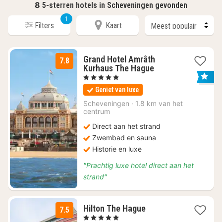
8
5-sterren hotels in Scheveningen gevonden
1
Filters
Kaart
Grand Hotel Amrâth
7.8
1
Kurhaus The Hague
nacht
, 5 Sterren
vanaf
Geniet van luxe
€
130,92
Scheveningen
·
1.8 km van het
centrum
Direct aan het strand
Zwembad en sauna
Historie en luxe
"Prachtig luxe hotel direct aan het
strand"
1
Hilton The Hague
7.5
nacht
, 5 Sterren