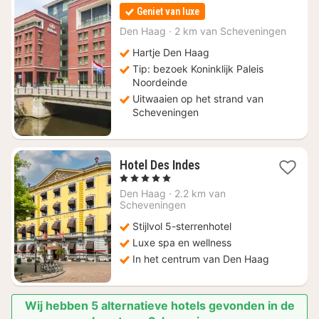
vanaf
Geniet van luxe
€
159
Den Haag
·
2 km van Scheveningen
Hartje Den Haag
Tip: bezoek Koninklijk Paleis
Noordeinde
Uitwaaien op het strand van
Scheveningen
1
Hotel Des Indes
nacht
, 5 Sterren
vanaf
Den Haag
·
2.2 km van
€
Scheveningen
168
Stijlvol 5-sterrenhotel
Luxe spa en wellness
In het centrum van Den Haag
Wij hebben 5 alternatieve hotels gevonden in de