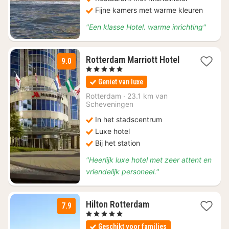
Fijne kamers met warme kleuren
"Een klasse Hotel. warme inrichting"
1
Rotterdam Marriott Hotel
9.0
nacht
, 5 Sterren
vanaf
Geniet van luxe
€
186,38
Rotterdam
·
23.1 km van
Scheveningen
In het stadscentrum
Luxe hotel
Bij het station
"Heerlijk luxe hotel met zeer attent en
vriendelijk personeel."
1
Hilton Rotterdam
7.9
nacht
, 5 Sterren
vanaf
Geschikt voor families