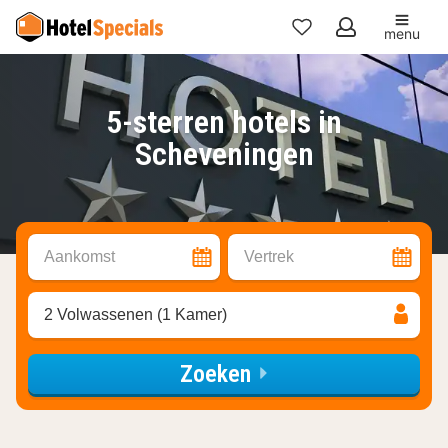
menu
Mijn
favorieten
5-sterren hotels in
Scheveningen
Aankomst
Vertrek
2 Volwassenen (1 Kamer)
Zoeken