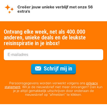
Creëer jouw unieke verblijf met onze 56
extra's
Ontvang elke week, net als 400.000
anderen, unieke deals en de leukste
reisinspiratie in je inbox!
Voor de nieuws
Schrijf mij in
Persoonsgegevens worden verwerkt volgens ons
privacy
statement
. Wil je de nieuwsbrief niet meer ontvangen? Dan kun
je je altijd gemakkelijk uitschrijven door onderaan de
nieuwsbrief op “afmelden” te klikken.