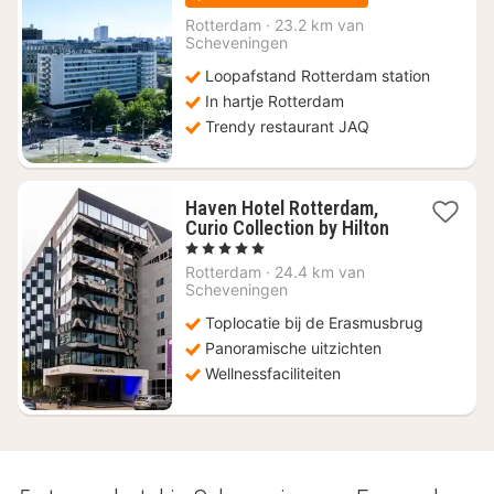
€
157,88
Rotterdam
·
23.2 km van
Scheveningen
Loopafstand Rotterdam station
In hartje Rotterdam
Trendy restaurant JAQ
Haven Hotel Rotterdam,
Curio Collection by Hilton
1
, 5 Sterren
nacht
Rotterdam
·
24.4 km van
vanaf
Scheveningen
€
Toplocatie bij de Erasmusbrug
307,79
Panoramische uitzichten
Wellnessfaciliteiten