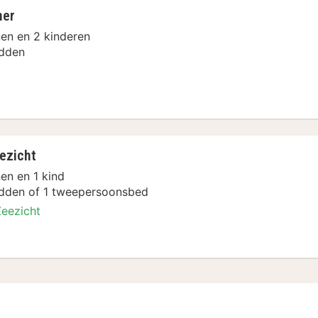
mer
en en 2 kinderen
dden
ent
ezicht
en en 1 kind
dden of 1 tweepersoonsbed
Zeezicht
ent