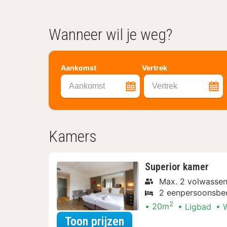
Wanneer wil je weg?
Aankomst
Vertrek
Aankomst
Vertrek
Kamers
Superior kamer
Max. 2 volwasse
2 eenpersoonsbe
2
20m
Ligbad
W
voor Superior kamer
Toon prijzen