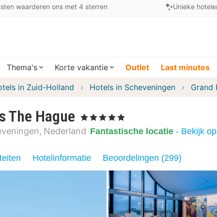
sten waarderen ons met 4 sterren
Unieke hotele
Thema's
Korte vakantie
Outlet
Last minutes
tels in Zuid-Holland
Hotels in Scheveningen
Grand 
us The Hague
, 5 Sterren
eveningen
Nederland
Fantastische locatie
- Bekijk o
teiten
Hotelinformatie
Beoordelingen (299)