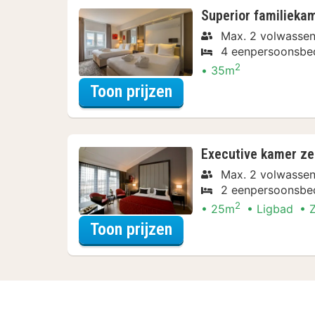
Superior familieka
Max. 2 volwassen
4 eenpersoonsbe
2
35m
voor Diner Arrangem
Toon prijzen
Executive kamer ze
Max. 2 volwassen
2 eenpersoonsbe
2
25m
Ligbad
voor Diner Arrangem
Toon prijzen