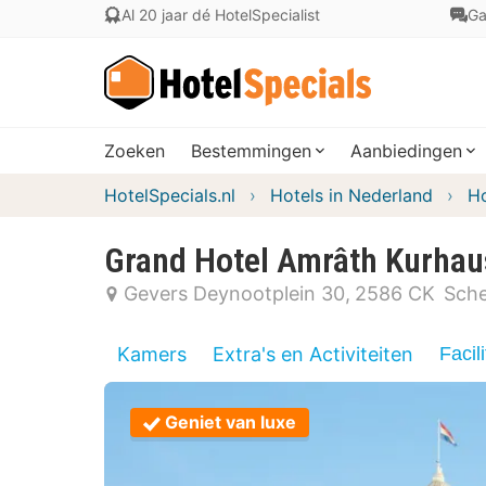
Al 20 jaar dé HotelSpecialist
Ga
Zoeken
Bestemmingen
Aanbiedingen
HotelSpecials.nl
Hotels in Nederland
Ho
Grand Hotel Amrâth Kurha
Gevers Deynootplein 30
2586 CK
Sch
Kamers
Extra's en Activiteiten
Facili
Geniet van luxe