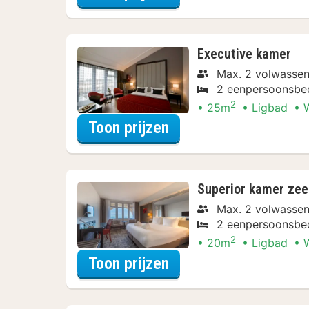
Executive kamer
Max. 2 volwasse
2 eenpersoonsbe
2
25m
Ligbad
W
voor Diner Arrangem
Toon prijzen
Superior kamer zee
Max. 2 volwasse
2 eenpersoonsbe
2
20m
Ligbad
W
voor Diner Arrangem
Toon prijzen