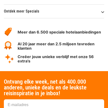
Ontdek meer Specials
Over
HotelSpecials
Meer dan 6.500 speciale hotelaanbiedingen
Al 20 jaar meer dan 2.5 miljoen tevreden
klanten
Creëer jouw unieke verblijf met onze 56
extra's
Ontvang elke week, net als 400.000
anderen, unieke deals en de leukste
reisinspiratie in je inbox!