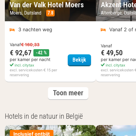
Van der Valk Hotel Moers
Akzent Hote
Moers, Duitsland
7.8
Altenberge, Duits
3 nachten weg
Vanaf 2 of
Vanaf
€ 160,33
Vanaf
€ 92,67
€ 49,50
korting
-42 %
Van der Valk Hotel Mo
Bekijk
per kamer per nacht
per kamer per na
incl. citytax
incl. citytax
excl. servicekosten € 15 per
excl. servicekosten 
reservering
reservering
(6
hotels
Toon meer
hotels)
Hotels in de natuur in België
Inclusief ontbijt