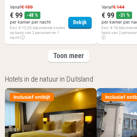
Vanaf
€ 189
Vanaf
€ 144
€ 99
€ 99
korting
kor
-48 %
-31 %
City Hotel de Jonge
Bekijk
per kamer per nacht
per kamer per na
Excl. € 13,20 bijkomende kosten
Excl. € 16 bijkomend
op basis van 2 personen en 1
basis van 2 personen
nacht
(6
hotels
Toon meer
hotels)
Hotels in de natuur in Duitsland
Inclusief ontbijt
Inclusief ontb