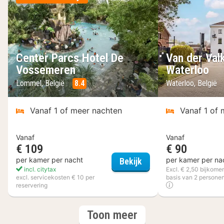
Center Parcs Hotel De
Van der Val
Vossemeren
Waterloo
Lommel, België
8.4
Waterloo, België
Vanaf 1 of meer nachten
Vanaf 1 of 
Vanaf
Vanaf
€ 109
€ 90
Center Parcs Hotel D
per kamer per nacht
per kamer per na
Bekijk
incl. citytax
Excl. € 2,50 bijkome
excl. servicekosten € 10 per
basis van 2 personen
reservering
(6
hotels
Toon meer
hotels)