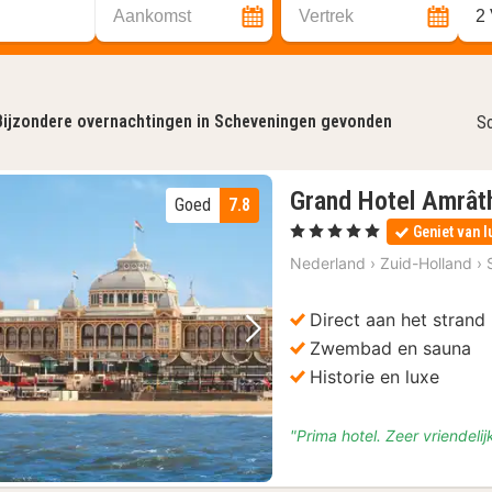
Aankomst
Vertrek
2
Bijzondere overnachtingen in Scheveningen gevonden
So
Grand Hotel Amrât
Goed
7.8
, 5 Sterren
Geniet van l
Nederland
›
Zuid-Holland
›
Direct aan het strand
Vorige foto
Volgende foto
Zwembad en sauna
Historie en luxe
"Prima hotel. Zeer vriendeli