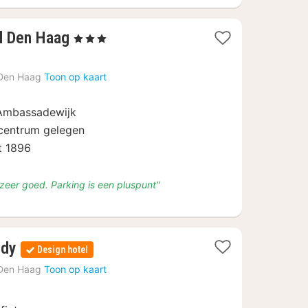
1
l Den Haag
, 3 Sterren
nacht
vanaf
Den Haag
Toon op kaart
€
85
e Ambassadewijk
 centrum gelegen
t 1896
s zeer goed. Parking is een pluspunt"
1
edy
Design hotel
nacht
Den Haag
Toon op kaart
vanaf
€