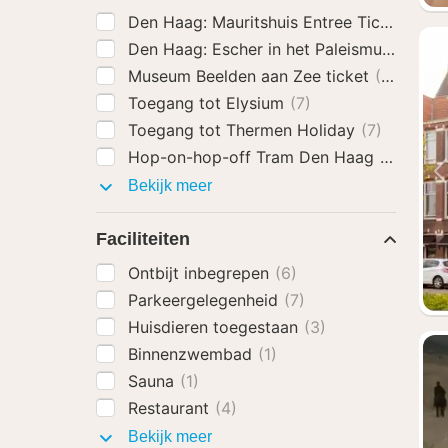
Den Haag: Mauritshuis Entree Ticket
(8)
Den Haag: Escher in het Paleismuseum Ti
Museum Beelden aan Zee ticket
(8)
Toegang tot Elysium
(7)
Toegang tot Thermen Holiday
(7)
Hop-on-hop-off Tram Den Haag
(8)
Activiteiten
Bekijk meer
Faciliteiten
Ontbijt inbegrepen
(6)
Parkeergelegenheid
(7)
Huisdieren toegestaan
(3)
Binnenzwembad
(1)
Sauna
(1)
Restaurant
(4)
Faciliteiten
Bekijk meer