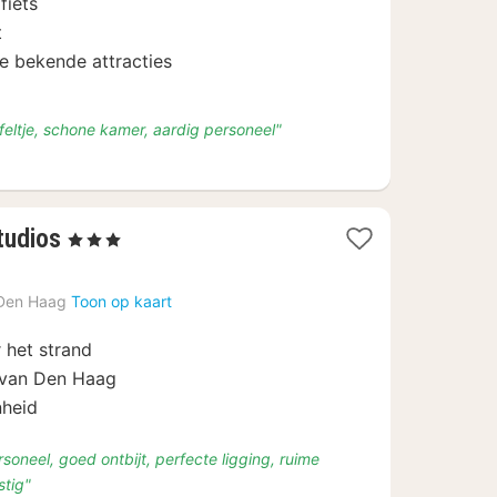
132
fiets
t
e bekende attracties
feltje, schone kamer, aardig personeel"
2
tudios
, 3 Sterren
nachten
vanaf
Den Haag
Toon op kaart
€
100
 het strand
m van Den Haag
nheid
rsoneel, goed ontbijt, perfecte ligging, ruime
stig"