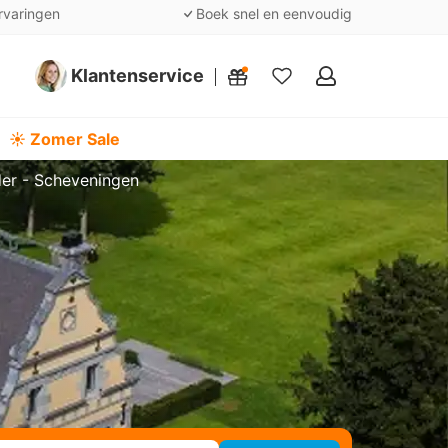
rvaringen
Boek snel en eenvoudig
Klantenservice
Mijn
favorieten
☀️ Zomer Sale
der - Scheveningen