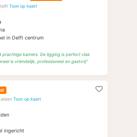
nacht
Delft
Toon op kaart
vanaf
€
a
109,20
ma
nel in Delft centrum
 prachtige kamers. De ligging is perfect vlak
eel is vriendelijk, professioneel en gastvrij"
tel
Leiden
Toon op kaart
iden
l ingericht