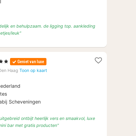
l
delijk en behulpzaam. de ligging top. aankleding
netjes/leuk"
rren
Geniet van luxe
ht
Den Haag
Toon op kaart
af
Nederland
ites
abij Scheveningen
uitgebreid ontbijt heerlijk vers en smaakvol, luxe
ini bar met gratis producten"