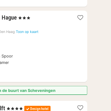
1
e Hague
, 3 Sterren
nacht
vanaf
Den Haag
Toon op kaart
€
84,60
s Spoor
kamer
in de buurt van Scheveningen
1
lft
, 4 Sterren
Design hotel