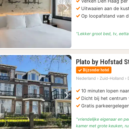
Verken Den Haag per 
Uitwaaien aan de kus
Vorige foto
Volgende foto
Op loopafstand van d
"Lekker groot bed, tv, eetta
Plato by Hofstad S
Bijzonder hotel
Nederland
›
Zuid-Holland
›
10 minuten lopen naar
Dicht bij het centru
Vorige foto
Volgende foto
Gratis parkeergelege
"vriendelijke eigenaar en pe
kamer met grote keuken, ru