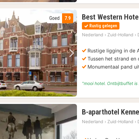
cket
(8)
Best Western Hote
Goed
7.9
Rustig gelegen
Nederland
›
Zuid-Holland
›
Rustige ligging in d
Vorige foto
Volgende foto
Tussen het strand en
Monumentaal pand ui
"mooi hotel. Ontbijtbuffet i
B-aparthotel Kenn
Nederland
›
Zuid-Holland
›