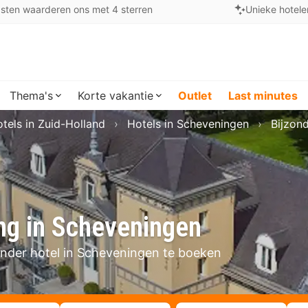
sten waarderen ons met 4 sterren
Unieke hotele
Thema's
Korte vakantie
Outlet
Last minutes
tels in Zuid-Holland
Hotels in Scheveningen
Bijzon
ng in Scheveningen
onder hotel in Scheveningen te boeken