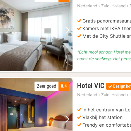
Nederland
›
Zuid-Holland
›
Gratis panoramasaun
Kamers met IKEA the
Vorige foto
Volgende foto
Met de City Shuttle s
"Echt mooi schoon Hotel met
naast de snelweg. Het person
1
Hotel VIC
Zeer goed
8.4
Design ho
nacht
Nederland
›
Zuid-Holland
›
vanaf
€
In het centrum van Le
107
Vlakbij het station
Vorige foto
Volgende foto
Trendy en comfortabe