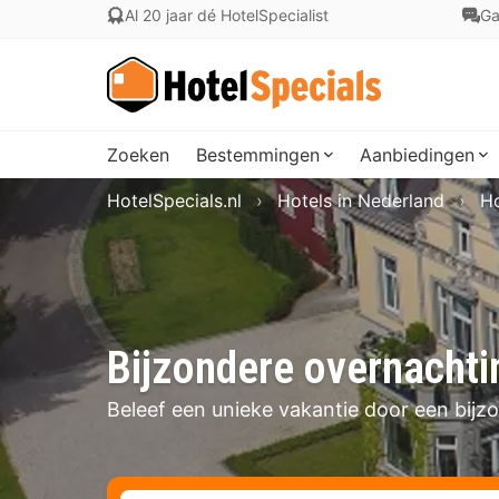
Al 20 jaar dé HotelSpecialist
Ga
Zoeken
Bestemmingen
Aanbiedingen
HotelSpecials.nl
Hotels in Nederland
Ho
Bijzondere overnachti
Beleef een unieke vakantie door een bijz