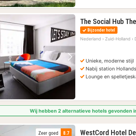
The Social Hub Th
Bijzonder hotel
Nederland
›
Zuid-Holland
›
Unieke, moderne stijl
Vorige foto
Volgende foto
Nabij station Holland
Lounge en spelletjes
Wij hebben 2 alternatieve hotels gevonden 
WestCord Hotel De
Zeer goed
8.7