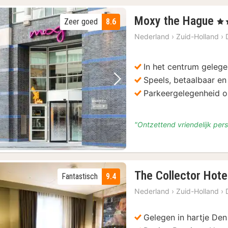
2
Moxy the Hague
Zeer goed
8.6
, 3 
na
Nederland
›
Zuid-Holland
›
va
€
1
In het centrum geleg
Speels, betaalbaar en 
Vorige foto
Volgende foto
Parkeergelegenheid o
"Ontzettend vriendelijk pers
The Collector Hote
Fantastisch
9.4
Nederland
›
Zuid-Holland
›
Gelegen in hartje De