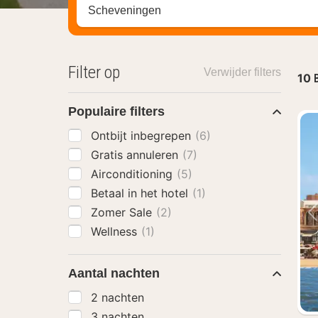
Zoek op hotel, regio of stad
Filter op
Verwijder filters
10
Populaire filters
Ontbijt inbegrepen
(6)
Gratis annuleren
(7)
Airconditioning
(5)
Betaal in het hotel
(1)
Zomer Sale
(2)
Wellness
(1)
Aantal nachten
2 nachten
3 nachten