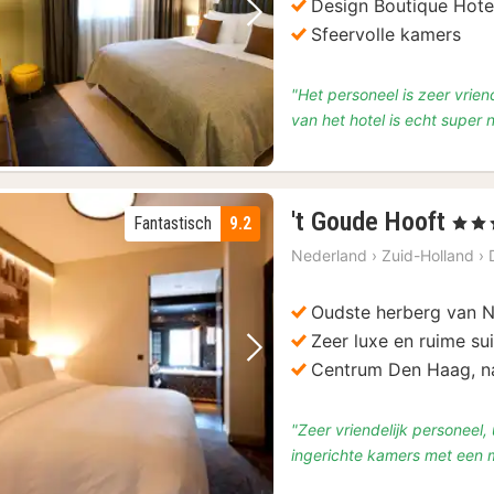
Design Boutique Hote
Vorige foto
Volgende foto
Sfeervolle kamers
"Het personeel is zeer vrien
van het hotel is echt super 
1
't Goude Hooft
Fantastisch
9.2
, 4 Ste
nac
Nederland
›
Zuid-Holland
›
van
€
Oudste herberg van 
179
Zeer luxe en ruime su
Vorige foto
Volgende foto
Centrum Den Haag, n
"Zeer vriendelijk personeel, 
ingerichte kamers met een m