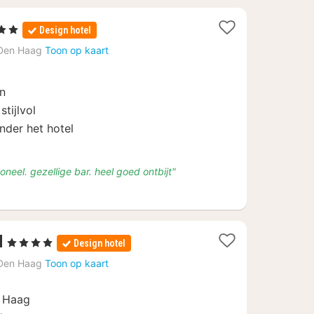
Sterren
Design hotel
chten
Den Haag
Toon op kaart
naf
19
en
stijlvol
nder het hotel
oneel. gezellige bar. heel goed ontbijt"
1
l
, 4 Sterren
Design hotel
nacht
Den Haag
Toon op kaart
vanaf
€
n Haag
110