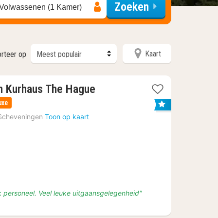
Zoeken
 Volwassenen (1 Kamer)
Kaart
rteer op
1
h Kurhaus The Hague
nacht
uxe
vanaf
Scheveningen
Toon op kaart
€
130,92
jk personeel. Veel leuke uitgaansgelegenheid"