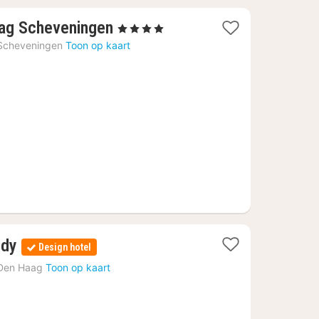
1
aag Scheveningen
, 4 Sterren
nacht
Scheveningen
Toon op kaart
vanaf
€
106,78
1
edy
Design hotel
nacht
Den Haag
Toon op kaart
vanaf
€
132