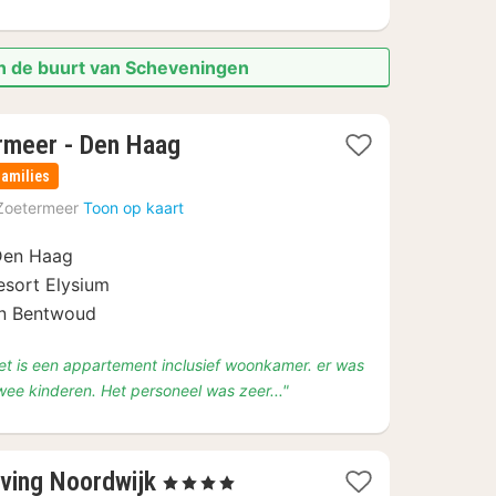
in de buurt van Scheveningen
1
ermeer - Den Haag
nacht
families
vanaf
Zoetermeer
Toon op kaart
€
116,63
 Den Haag
esort Elysium
in Bentwoud
het is een appartement inclusief woonkamer. er was
wee kinderen. Het personeel was zeer..."
2
ving Noordwijk
, 4 Sterren