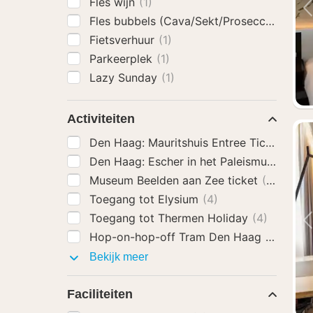
Fles wijn
(1)
Fles bubbels (Cava/Sekt/Prosecco)
(1)
Fietsverhuur
(1)
Parkeerplek
(1)
Lazy Sunday
(1)
Activiteiten
Den Haag: Mauritshuis Entree Ticket
(7)
Den Haag: Escher in het Paleismuseum Ti
Museum Beelden aan Zee ticket
(6)
Toegang tot Elysium
(4)
Toegang tot Thermen Holiday
(4)
Hop-on-hop-off Tram Den Haag
(7)
Activiteiten
Bekijk meer
Faciliteiten