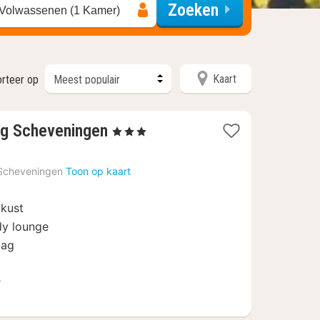
Zoeken
 Volwassenen (1 Kamer)
Kaart
rteer op
2
ag Scheveningen
, 3 Sterren
nachten
vanaf
Scheveningen
Toon op kaart
€
106,10
 kust
dy lounge
aag
"