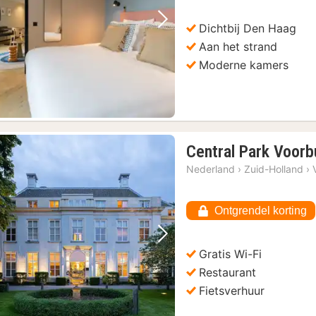
Dichtbij Den Haag
Vorige foto
Volgende foto
Aan het strand
Moderne kamers
Central Park Voorb
Nederland
›
Zuid-Holland
›
Ontgrendel korting
Vorige foto
Volgende foto
Gratis Wi-Fi
Restaurant
Fietsverhuur