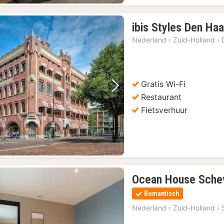
ibis Styles Den Ha
Nederland
›
Zuid-Holland
›
Gratis Wi-Fi
Vorige foto
Volgende foto
Restaurant
Fietsverhuur
Ocean House Sche
Romantisch
Nederland
›
Zuid-Holland
›