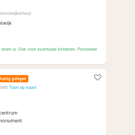
nachten
vanaf
Noordwijkerhout
€
twijk
123,76
 doen is. Ook voor eventuele kinderen. Personeel
Rustig gelegen
Delft
Toon op kaart
 centrum
monument