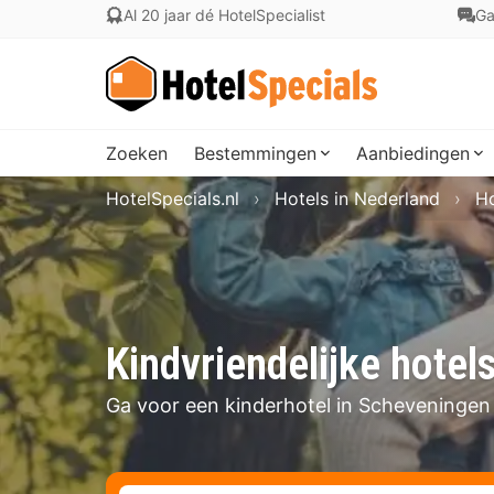
Al 20 jaar dé HotelSpecialist
Ga
Zoeken
Bestemmingen
Aanbiedingen
HotelSpecials.nl
Hotels in Nederland
Ho
Kindvriendelijke hotel
Ga voor een kinderhotel in Scheveningen