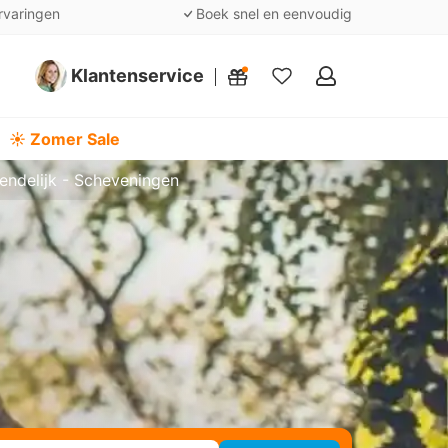
rvaringen
Boek snel en eenvoudig
Klantenservice
Mijn
favorieten
☀️ Zomer Sale
iendelijk - Scheveningen