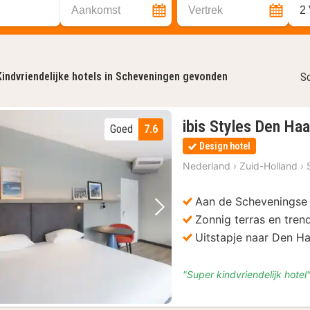
Aankomst
Vertrek
2
Kindvriendelijke hotels in Scheveningen gevonden
So
ibis Styles Den Ha
Goed
7.6
Design hotel
Nederland
›
Zuid-Holland
›
Aan de Scheveningse
Vorige foto
Volgende foto
Zonnig terras en tren
Uitstapje naar Den H
"Super kindvriendelijk hotel