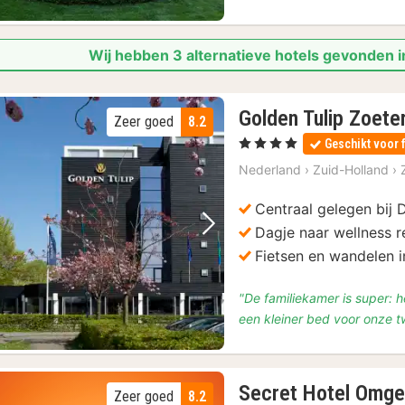
Wij hebben 3 alternatieve hotels gevonden 
Golden Tulip Zoet
Zeer goed
8.2
, 4 Sterren
Geschikt voor 
Nederland
›
Zuid-Holland
›
Centraal gelegen bij
Dagje naar wellness r
Vorige foto
Volgende foto
Fietsen en wandelen 
"De familiekamer is super: 
een kleiner bed voor onze t
Secret Hotel Omge
Zeer goed
8.2