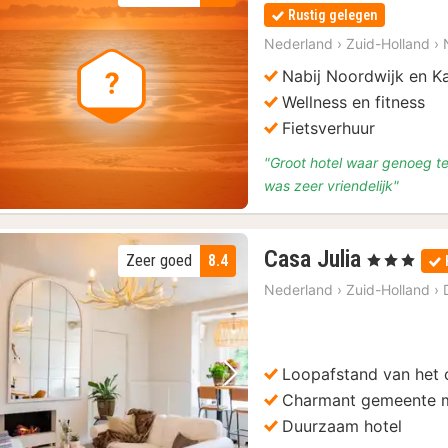
Rustig gelegen
Nederland
›
Zuid-Holland
›
Nabij Noordwijk en Ka
Wellness en fitness
Fietsverhuur
"Groot hotel waar genoeg te
was zeer vriendelijk"
1
Casa Julia
Zeer goed
8.4
, 3 Sterren
nacht
Nederland
›
Zuid-Holland
›
vanaf
€
107,07
Loopafstand van het
Vorige foto
Volgende foto
Charmant gemeente 
Duurzaam hotel