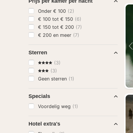
Prijs per kamer per nacht
Onder € 100
(2)
€ 100 tot € 150
(6)
€ 150 tot € 200
(7)
€ 200 en meer
(7)
Sterren
4 Sterren
(3)
3 Sterren
(3)
Geen sterren
(1)
Specials
Voordelig weg
(1)
Hotel extra's