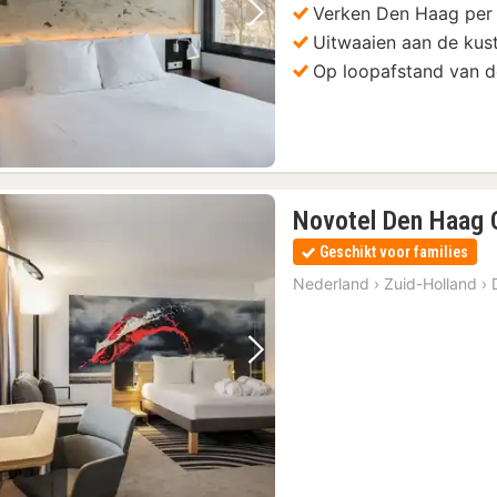
Verken Den Haag per 
Vorige foto
Volgende foto
Uitwaaien aan de kus
Op loopafstand van d
Novotel Den Haag 
Geschikt voor families
cket
(7)
Nederland
›
Zuid-Holland
›
Vorige foto
Volgende foto