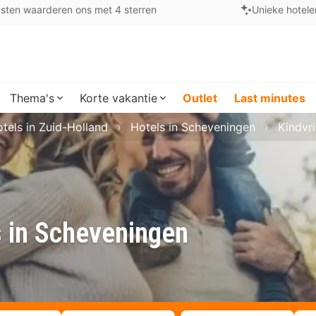
sten waarderen ons met 4 sterren
Unieke hotele
Thema's
Korte vakantie
Outlet
Last minutes
tels in Zuid-Holland
Hotels in Scheveningen
Kindvr
s in Scheveningen