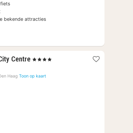
fiets
t
e bekende attracties
1
City Centre
, 4 Sterren
nacht
vanaf
Den Haag
Toon op kaart
€
85