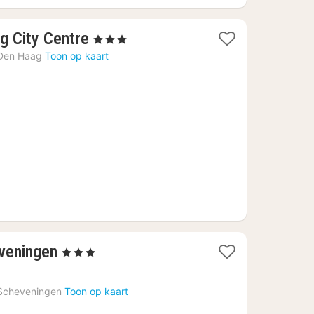
1
ag City Centre
, 3 Sterren
nacht
Den Haag
Toon op kaart
vanaf
€
83,17
1
veningen
, 3 Sterren
nacht
vanaf
Scheveningen
Toon op kaart
€