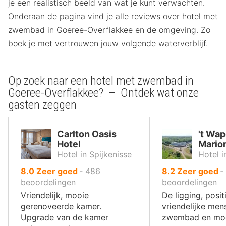
je een realistisch beeld van wat je kunt verwachten.
Onderaan de pagina vind je alle reviews over hotel met
zwembad in Goeree-Overflakkee en de omgeving. Zo
boek je met vertrouwen jouw volgende waterverblijf.
Op zoek naar een hotel met zwembad in
Goeree-Overflakkee? – Ontdek wat onze
gasten zeggen
Carlton Oasis
't Wa
Hotel
Mario
Hotel in Spijkenisse
Hotel 
uit
uit
8.0
Zeer goed
‐
486
8.2
Zeer goed
‐
10
10
beoordelingen
beoordelingen
,
,
Vriendelijk, mooie
De ligging, posit
gerenoveerde kamer.
vriendelijke men
Upgrade van de kamer
zwembad en mo