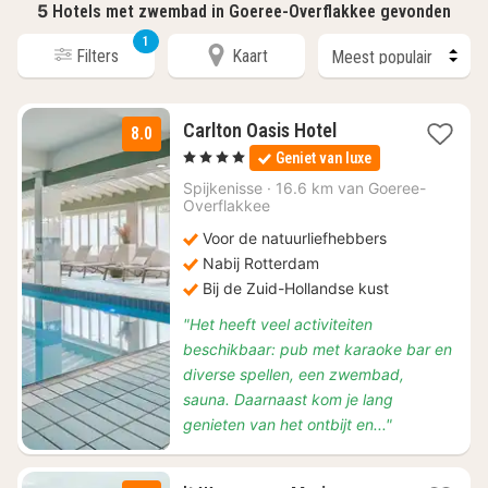
5
Hotels met zwembad in Goeree-Overflakkee gevonden
1
Filters
Kaart
1
Carlton Oasis Hotel
8.0
nacht
, 4 Sterren
Geniet van luxe
vanaf
€
Spijkenisse
·
16.6 km van Goeree-
Overflakkee
96,30
Voor de natuurliefhebbers
Nabij Rotterdam
Bij de Zuid-Hollandse kust
"Het heeft veel activiteiten
beschikbaar: pub met karaoke bar en
diverse spellen, een zwembad,
sauna. Daarnaast kom je lang
genieten van het ontbijt en..."