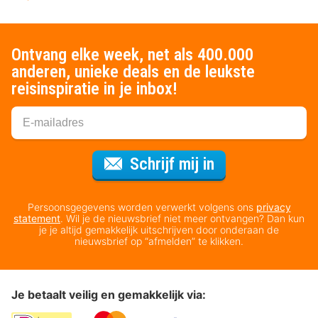
Ontvang elke week, net als 400.000
anderen, unieke deals en de leukste
reisinspiratie in je inbox!
Voor de nieuws
Schrijf mij in
Persoonsgegevens worden verwerkt volgens ons
privacy
statement
. Wil je de nieuwsbrief niet meer ontvangen? Dan kun
je je altijd gemakkelijk uitschrijven door onderaan de
nieuwsbrief op “afmelden” te klikken.
Je betaalt veilig en gemakkelijk via: