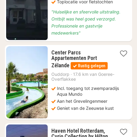
Toplocatie voor fietstochten
"Huiselijke en sfeervolle uitstraling.
Ontbijt was heel goed verzorgd.
Professionele en gastvrije
medewerkers"
Center Parcs
Appartementen Port
2
Zélande
Rustig gelegen
nachten
vanaf
Ouddorp
·
17.6 km van Goeree-
Overflakkee
€
99
Incl. toegang tot zwemparadijs
Aqua Mundo
Aan het Grevelingenmeer
Geniet van de Zeeuwse kust
Haven Hotel Rotterdam,
Curio Collection by Hilton