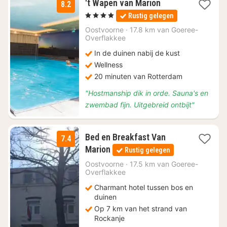
1
't Wapen van Marion
8.2
nacht
, 4 Sterren
Rustig gelegen
vanaf
€
Oostvoorne
·
17.8 km van Goeree-
Overflakkee
155
In de duinen nabij de kust
Wellness
20 minuten van Rotterdam
"Hostmanship dik in orde. Sauna's en
zwembad fijn. Uitgebreid ontbijt"
Bed en Breakfast Van
7.4
1
Marion
Rustig gelegen
nacht
vanaf
Oostvoorne
·
17.5 km van Goeree-
Overflakkee
€
128,25
Charmant hotel tussen bos en
duinen
Op 7 km van het strand van
Rockanje