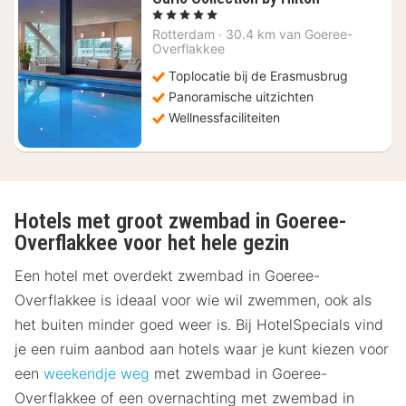
1
, 5 Sterren
nacht
Rotterdam
·
30.4 km van Goeree-
vanaf
Overflakkee
€
Toplocatie bij de Erasmusbrug
307,79
Panoramische uitzichten
Wellnessfaciliteiten
Hotels met groot zwembad in Goeree-
Overflakkee voor het hele gezin
Een hotel met overdekt zwembad in Goeree-
Overflakkee is ideaal voor wie wil zwemmen, ook als
het buiten minder goed weer is. Bij HotelSpecials vind
je een ruim aanbod aan hotels waar je kunt kiezen voor
een
weekendje weg
met zwembad in Goeree-
Overflakkee of een overnachting met zwembad in