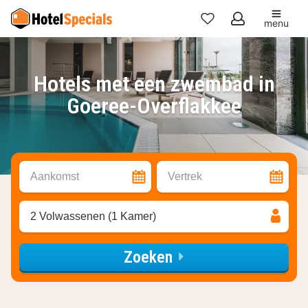
menu
Mijn
favorieten
Hotels met een zwembad in
Goeree-Overflakkee
Aankomst
Vertrek
2 Volwassenen (1 Kamer)
Zoeken