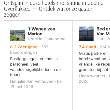
Ontspan in deze hotels met sauna in Goeree-
Overflakkee – Ontdek wat onze gasten
zeggen
't Wapen van
Bed e
Marion
Van M
Hotel in Oostvoorne
Hotel 
uit
uit
8.2
Zeer goed
‐
555
7.4
Goed
‐
214
b
10
10
beoordelingen
Gratis parkeren,
,
,
Rustig gelegen, vriendelijk
hotelzwembad, 
personeel, veel
vriendelijke rece
wandelmogelijkheden in de
groenten bij het 
buurt
Linda wouters ‐ 
Nathalie Van Velthoven ‐ be,
2026
18 mei 2026