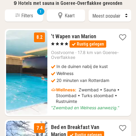
9
Hotels met sauna in Goeree-Overflakkee gevonden
1
Filters
Kaart
1
't Wapen van Marion
8.2
nacht
, 4 Sterren
Rustig gelegen
vanaf
€
Oostvoorne
·
17.8 km van Goeree-
Overflakkee
155
In de duinen nabij de kust
Wellness
20 minuten van Rotterdam
Wellness:
Zwembad • Sauna •
Stoombad • Turks stoombad •
Rustruimte
"Zwembad en Welness aanwezig."
Bed en Breakfast Van
7.4
1
Marion
Rustig gelegen