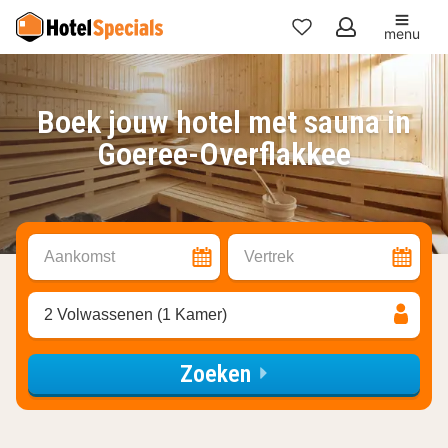
menu
Mijn
favorieten
Boek jouw hotel met sauna in
Goeree-Overflakkee
Aankomst
Vertrek
2 Volwassenen (1 Kamer)
Zoeken