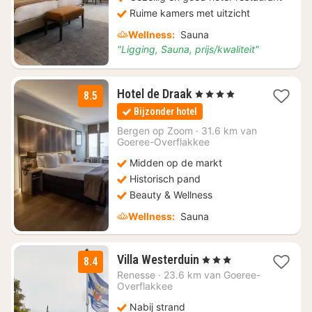
Ruime kamers met uitzicht
Wellness:
Sauna
"Ligging, Sauna, prijs/kwaliteit"
1
Hotel de Draak
, 4 Sterren
8.5
nacht
Bijzonder hotel
vanaf
€
Bergen op Zoom
·
31.6 km van
Goeree-Overflakkee
105
Midden op de markt
Historisch pand
Beauty & Wellness
Wellness:
Sauna
1
Villa Westerduin
, 3 Sterren
8.4
nacht
Renesse
·
23.6 km van Goeree-
vanaf
Overflakkee
€
Nabij strand
107