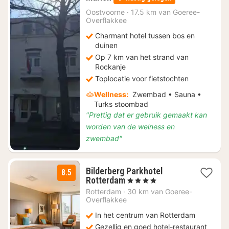
nacht
vanaf
Oostvoorne
·
17.5 km van Goeree-
Overflakkee
€
128,25
Charmant hotel tussen bos en
duinen
Op 7 km van het strand van
Rockanje
Toplocatie voor fietstochten
Wellness:
Zwembad • Sauna •
Turks stoombad
"Prettig dat er gebruik gemaakt kan
worden van de welness en
zwembad"
Bilderberg Parkhotel
8.5
1
Rotterdam
, 4 Sterren
nacht
Rotterdam
·
30 km van Goeree-
vanaf
Overflakkee
€
In het centrum van Rotterdam
102,56
Gezellig en goed hotel-restaurant