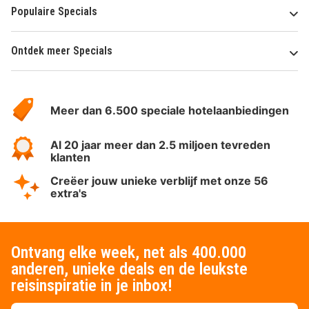
Populaire Specials
Ontdek meer Specials
Over
HotelSpecials
Meer dan 6.500 speciale hotelaanbiedingen
Al 20 jaar meer dan 2.5 miljoen tevreden
klanten
Creëer jouw unieke verblijf met onze 56
extra's
Ontvang elke week, net als 400.000
anderen, unieke deals en de leukste
reisinspiratie in je inbox!