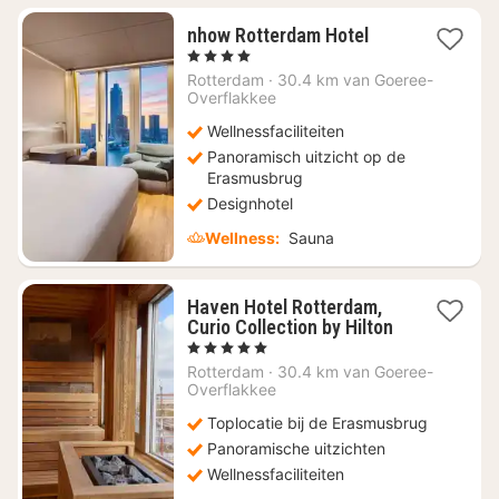
1
nhow Rotterdam Hotel
nacht
, 4 Sterren
vanaf
Rotterdam
·
30.4 km van Goeree-
€
Overflakkee
98,54
Wellnessfaciliteiten
Panoramisch uitzicht op de
Erasmusbrug
Designhotel
Wellness:
Sauna
Haven Hotel Rotterdam,
Curio Collection by Hilton
1
, 5 Sterren
nacht
Rotterdam
·
30.4 km van Goeree-
vanaf
Overflakkee
€
Toplocatie bij de Erasmusbrug
307,79
Panoramische uitzichten
Wellnessfaciliteiten