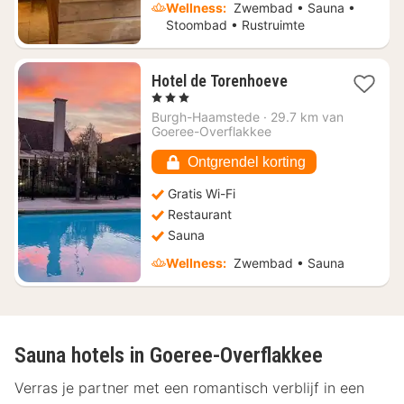
Wellness:
Zwembad • Sauna •
Stoombad • Rustruimte
1
Hotel de Torenhoeve
nacht
, 3 Sterren
vanaf
Burgh-Haamstede
·
29.7 km van
€
Goeree-Overflakkee
146,36
Ontgrendel korting
Gratis Wi-Fi
Restaurant
Sauna
Wellness:
Zwembad • Sauna
Sauna hotels in Goeree-Overflakkee
Verras je partner met een romantisch verblijf in een