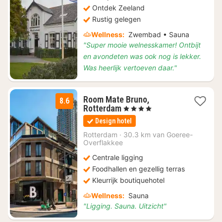
Ontdek Zeeland
Rustig gelegen
Wellness:
Zwembad • Sauna
"Super mooie welnesskamer! Ontbijt
en avondeten was ook nog is lekker.
Was heerlijk vertoeven daar."
Room Mate Bruno,
8.6
1
Rotterdam
, 4 Sterren
nacht
Design hotel
vanaf
€
Rotterdam
·
30.3 km van Goeree-
Overflakkee
94,89
Centrale ligging
Foodhallen en gezellig terras
Kleurrijk boutiquehotel
Wellness:
Sauna
"Ligging. Sauna. Uitzicht"