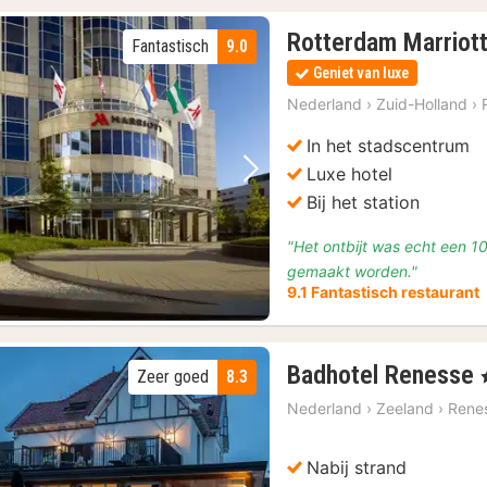
Rotterdam Marriott
Fantastisch
9.0
Geniet van luxe
Nederland
›
Zuid-Holland
›
In het stadscentrum
Luxe hotel
Vorige foto
Volgende foto
Bij het station
"Het ontbijt was echt een 10
gemaakt worden."
9.1 Fantastisch restaurant
Badhotel Renesse
Zeer goed
8.3
,
Nederland
›
Zeeland
›
Rene
Nabij strand