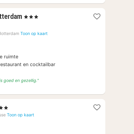
1
otterdam
, 3 Sterren
nacht
vanaf
Rotterdam
Toon op kaart
€
70,12
e ruimte
estaurant en cocktailbar
is goed en gezellig."
rren
ht
sse
Toon op kaart
af