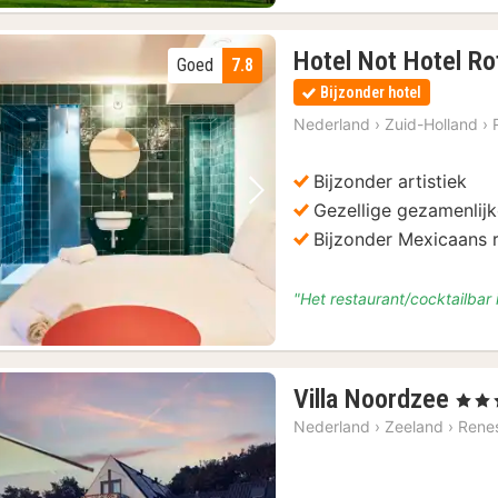
Hotel Not Hotel R
Goed
7.8
Bijzonder hotel
Nederland
›
Zuid-Holland
›
Bijzonder artistiek
Vorige foto
Volgende foto
Gezellige gezamenlijk
Bijzonder Mexicaans r
"Het restaurant/cocktailbar 
1
Villa Noordzee
, 4 Ste
nac
Nederland
›
Zeeland
›
Rene
van
€