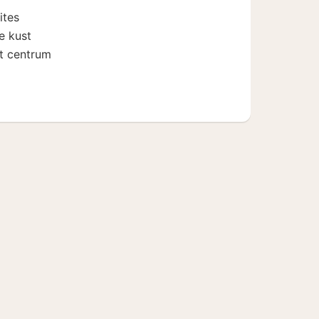
,50
ites
e kust
et centrum