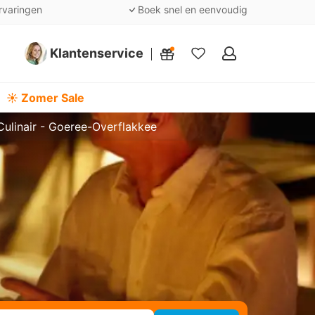
rvaringen
Boek snel en eenvoudig
Klantenservice
Mijn
favorieten
☀️ Zomer Sale
Culinair - Goeree-Overflakkee