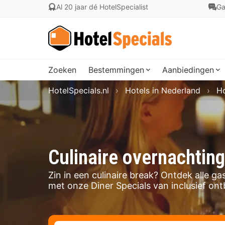
Al 20 jaar dé HotelSpecialist
Ga
Zoeken
Bestemmingen
Aanbiedingen
HotelSpecials.nl
Hotels in Nederland
Ho
Culinaire overnachtin
Zin in een culinaire break? Ontdek alle g
met onze Diner Specials van inclusief ontb