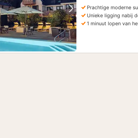
178
Prachtige moderne su
Vorige foto
Volgende foto
Unieke ligging nabij d
1 minuut lopen van h