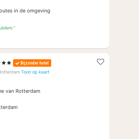
routes in de omgeving
ubliem."
terren
Bijzonder hotel
cht
Rotterdam
Toon op kaart
naf
3,01
ine van Rotterdam
otterdam