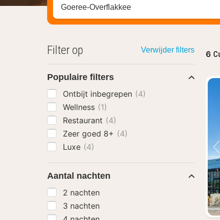
Zoek op hotel, regio of stad
Filter op
Verwijder filters
6
Cu
Populaire filters
Ontbijt inbegrepen
(4)
Wellness
(1)
Restaurant
(4)
Zeer goed 8+
(4)
Luxe
(4)
Aantal nachten
2 nachten
3 nachten
4 nachten