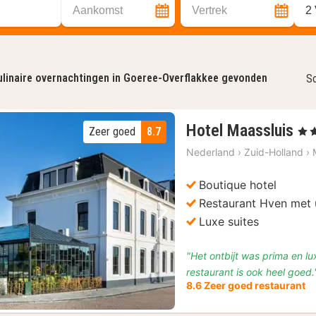
Aankomst
Vertrek
2
linaire overnachtingen in Goeree-Overflakkee gevonden
So
1
Hotel Maassluis
Zeer goed
8.7
, 4 S
na
Nederland
›
Zuid-Holland
›
va
€
Boutique hotel
13
Restaurant Hven met 
Vorige foto
Volgende foto
Luxe suites
"Het ontbijt was prima en l
restaurant is ook heel goed.
8.6 Zeer goed restaurant