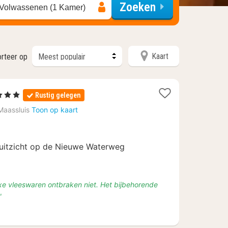
Zoeken
 Volwassenen (1 Kamer)
Kaart
rteer op
terren
Rustig gelegen
cht
Maassluis
Toon op kaart
naf
9,12
uitzicht op de Nieuwe Waterweg
uxe vleeswaren ontbraken niet. Het bijbehorende
"