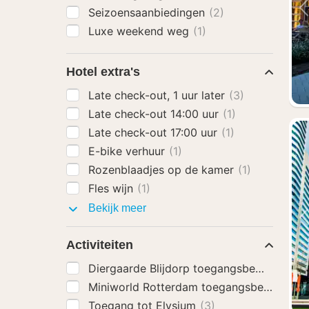
Seizoensaanbiedingen
(2)
Luxe weekend weg
(1)
Hotel extra's
Late check-out, 1 uur later
(3)
Late check-out 14:00 uur
(1)
Late check-out 17:00 uur
(1)
E-bike verhuur
(1)
Rozenblaadjes op de kamer
(1)
Fles wijn
(1)
Hotel
Bekijk meer
extra's
Activiteiten
Diergaarde Blijdorp toegangsbewijs
(3)
Miniworld Rotterdam toegangsbewijs
(3)
Toegang tot Elysium
(3)