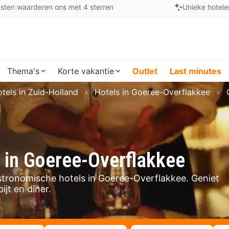
sten waarderen ons met 4 sterren
Unieke hotele
Thema's
Korte vakantie
Outlet
Last minutes
tels in Zuid-Holland
Hotels in Goeree-Overflakkee
g in Goeree-Overflakkee
astronomische hotels in Goeree-Overflakkee. Geniet
ijt en diner.