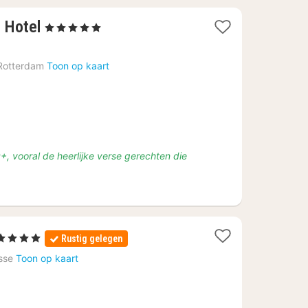
1
 Hotel
, 5 Sterren
nacht
vanaf
Rotterdam
Toon op kaart
€
186,38
+, vooral de heerlijke verse gerechten die
1
 4 Sterren
Rustig gelegen
nacht
sse
Toon op kaart
vanaf
€
97,50