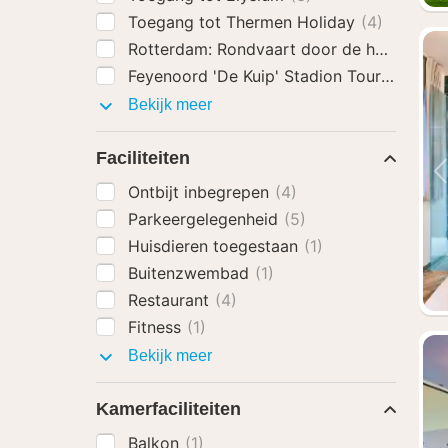
Toegang tot Thermen Holiday
(4)
Rotterdam: Rondvaart door de haven
(3)
Feyenoord 'De Kuip' Stadion Tour
(3)
Activiteiten
Bekijk meer
Faciliteiten
Ontbijt inbegrepen
(4)
Parkeergelegenheid
(5)
Huisdieren toegestaan
(1)
Buitenzwembad
(1)
Restaurant
(4)
Fitness
(1)
Faciliteiten
Bekijk meer
Kamerfaciliteiten
Balkon
(1)