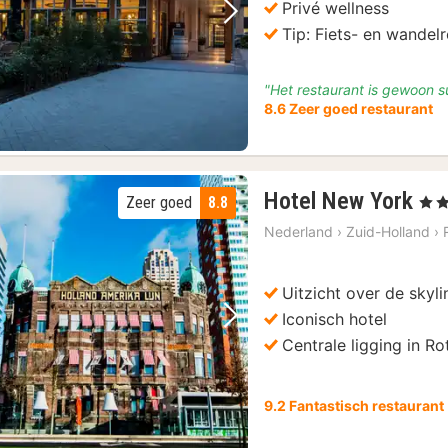
Privé wellness
Vorige foto
Volgende foto
Tip: Fiets- en wandel
"Het restaurant is gewoon s
8.6 Zeer goed restaurant
1
Hotel New York
Zeer goed
8.8
, 4 S
na
Nederland
›
Zuid-Holland
›
va
€
12
Uitzicht over de skyl
Iconisch hotel
Vorige foto
Volgende foto
Centrale ligging in R
9.2 Fantastisch restaurant