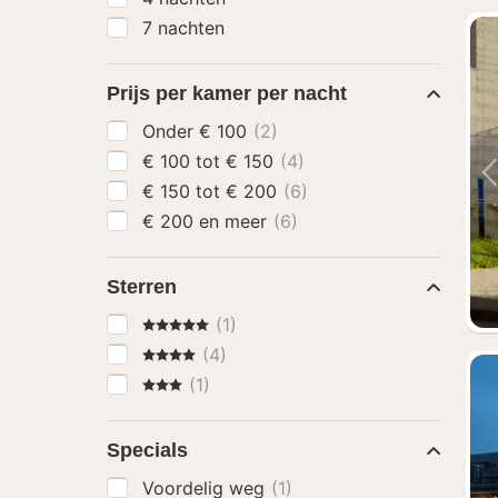
7 nachten
Prijs per kamer per nacht
Onder € 100
(2)
€ 100 tot € 150
(4)
€ 150 tot € 200
(6)
€ 200 en meer
(6)
Sterren
5 Sterren
(1)
4 Sterren
(4)
3 Sterren
(1)
Specials
Voordelig weg
(1)