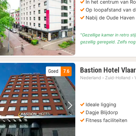
In het centrum van R
Op loopafstand van 
Vorige foto
Volgende foto
Nabij de Oude Haven
"Gezellige kamer in retro st
gezellig geregeld. Zelfs n
Bastion Hotel Vlaa
Goed
7.6
Nederland
›
Zuid-Holland
›
Ideale ligging
Vorige foto
Volgende foto
Dagje Blijdorp
Fitness faciliteiten