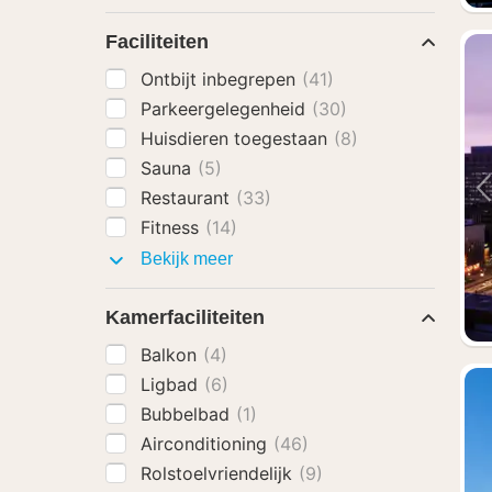
Faciliteiten
Ontbijt inbegrepen
(41)
Parkeergelegenheid
(30)
Huisdieren toegestaan
(8)
Sauna
(5)
Restaurant
(33)
Fitness
(14)
Faciliteiten
Bekijk meer
Kamerfaciliteiten
Balkon
(4)
Ligbad
(6)
Bubbelbad
(1)
Airconditioning
(46)
Rolstoelvriendelijk
(9)