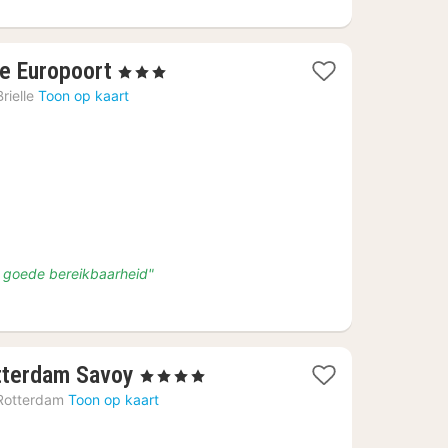
4
le Europoort
, 3 Sterren
nachten
Brielle
Toon op kaart
vanaf
€
129
l, goede bereikbaarheid"
4
tterdam Savoy
, 4 Sterren
nachten
Rotterdam
Toon op kaart
vanaf
€