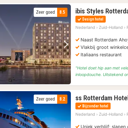
ibis Styles Rotter
Zeer goed
8.5
Design hotel
Nederland
›
Zuid-Holland
›
Naast Rotterdam Aho
Vlakbij groot winkel
Vorige foto
Volgende foto
Italiaans restaurant
"Hotel doet hip aan met vele
inloopdouche. Uitstekend on
ss Rotterdam Hote
Zeer goed
8.2
Bijzonder hotel
Nederland
›
Zuid-Holland
›
Uniek verblijf: slapen