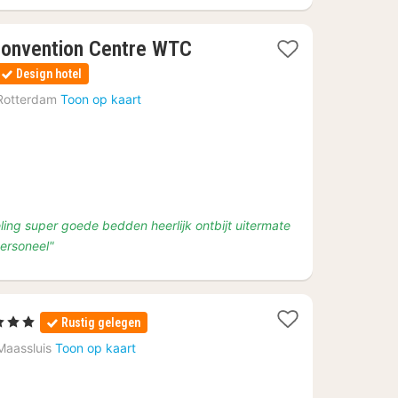
 Convention Centre WTC
Design hotel
Rotterdam
Toon op kaart
ling super goede bedden heerlijk ontbijt uitermate
personeel"
terren
Rustig gelegen
chten
Maassluis
Toon op kaart
naf