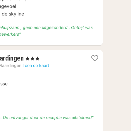
segevoel
 de skyline
behulpzaan , geen een uitgezonderd , Ontbijt was
edewerkers"
4
ardingen
, 3 Sterren
nachten
Vlaardingen
Toon op kaart
vanaf
€
isse
104
r. De ontvangst door de receptie was uitstekend"