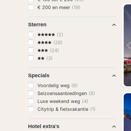
€ 200 en meer
(19)
Sterren
5 Sterren
(2)
4 Sterren
(28)
3 Sterren
(24)
2 Sterren
(3)
Specials
Voordelig weg
(6)
Seizoensaanbiedingen
(8)
Luxe weekend weg
(4)
Citytrip & fietsvakantie
(1)
Hotel extra's