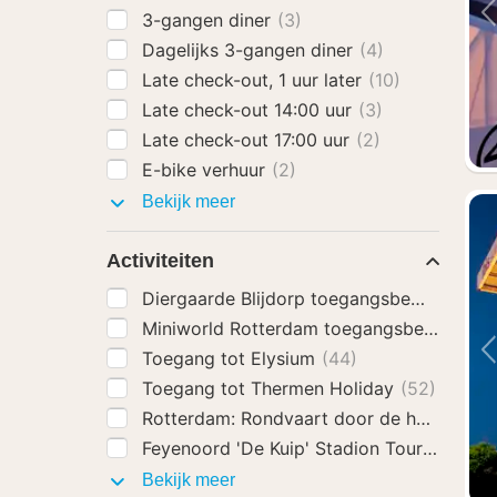
3-gangen diner
(3)
Dagelijks 3-gangen diner
(4)
Late check-out, 1 uur later
(10)
Late check-out 14:00 uur
(3)
Late check-out 17:00 uur
(2)
E-bike verhuur
(2)
Hotel
Bekijk meer
extra's
Activiteiten
Diergaarde Blijdorp toegangsbewijs
(48)
Miniworld Rotterdam toegangsbewijs
(43
Toegang tot Elysium
(44)
Toegang tot Thermen Holiday
(52)
Rotterdam: Rondvaart door de haven
(47)
Feyenoord 'De Kuip' Stadion Tour
(47)
Activiteiten
Bekijk meer