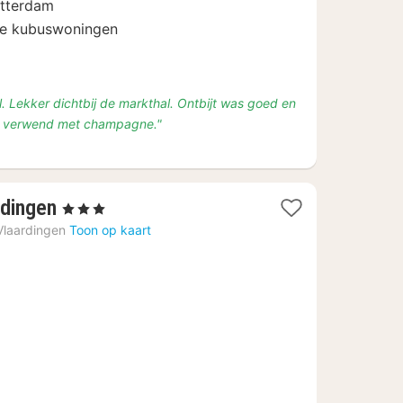
otterdam
112,83
de kubuswoningen
ijl. Lekker dichtbij de markthal. Ontbijt was goed en
og verwend met champagne."
4
rdingen
, 3 Sterren
nachten
Vlaardingen
Toon op kaart
vanaf
€
89