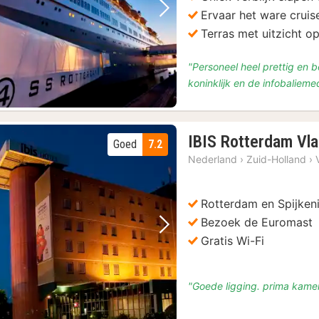
Ervaar het ware crui
Vorige foto
Volgende foto
Terras met uitzicht op
"Personeel heel prettig en 
koninklijk en de infobaliem
IBIS Rotterdam Vla
Goed
7.2
Nederland
›
Zuid-Holland
›
Rotterdam en Spijken
)
Bezoek de Euromast
Vorige foto
Volgende foto
Gratis Wi-Fi
"Goede ligging. prima kame