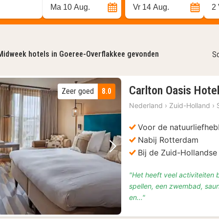
Ma 10 Aug.
Vr 14 Aug.
2
Midweek hotels in Goeree-Overflakkee gevonden
So
Carlton Oasis Hote
Zeer goed
8.0
Nederland
›
Zuid-Holland
›
Voor de natuurliefheb
Nabij Rotterdam
Bij de Zuid-Hollandse
Vorige foto
Volgende foto
"Het heeft veel activiteite
spellen, een zwembad, sauna
en..."