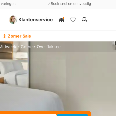
rvaringen
Boek snel en eenvoudig
Klantenservice
Mijn
favorieten
☀️ Zomer Sale
Midweek - Goeree-Overflakkee