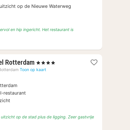
3,90
uitzicht op de Nieuwe Waterweg
ervol en hip ingericht. Het restaurant is
4
el Rotterdam
, 4 Sterren
nachten
Rotterdam
Toon op kaart
vanaf
€
otterdam
145,64
l-restaurant
zicht
itzicht op de stad plus de ligging. Zeer gastvrije