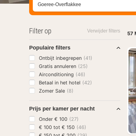
Zoek op hotel, regio of stad
Filter op
Verwijder filters
57
Populaire filters
Ontbijt inbegrepen
(41)
Gratis annuleren
(25)
Airconditioning
(46)
Betaal in het hotel
(42)
Zomer Sale
(8)
Prijs per kamer per nacht
Onder € 100
(27)
€ 100 tot € 150
(46)
€ 150 tot € 200
(29)