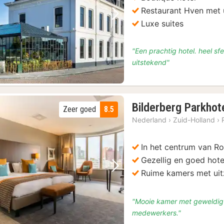
17
Restaurant Hven met 
Vorige foto
Volgende foto
Luxe suites
"Een prachtig hotel. heel sfe
uitstekend"
Bilderberg Parkhot
Zeer goed
8.5
Nederland
›
Zuid-Holland
›
In het centrum van R
Gezellig en goed hote
Vorige foto
Volgende foto
Ruime kamers met uit
"Mooie kamer met geweldig u
medewerkers."