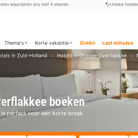
sten waarderen ons met 4 sterren
Unieke hotele
Thema's
Korte vakantie
Outlet
Last minutes
tels in Zuid-Holland
Hotels in Goeree-Overflakkee
erflakkee boeken
s perfect voor een korte break