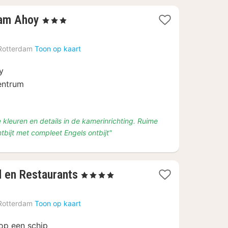
4
dam Ahoy
, 3 Sterren
nachten
vanaf
Rotterdam
Toon op kaart
€
105,44
y
centrum
 kleuren en details in de kamerinrichting. Ruime
tbijt met compleet Engels ontbijt"
4
l en Restaurants
, 4 Sterren
nachten
vanaf
Rotterdam
Toon op kaart
€
115,15
 op een schip