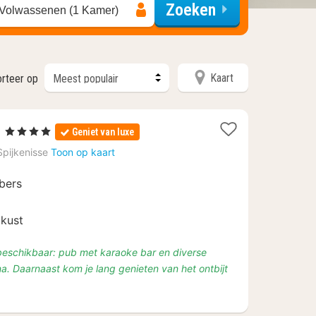
Zoeken
 Volwassenen (1 Kamer)
Kaart
rteer op
4
l
, 4 Sterren
Geniet van luxe
nachten
Spijkenisse
Toon op kaart
vanaf
€
bers
122,18
 kust
n beschikbaar: pub met karaoke bar en diverse
. Daarnaast kom je lang genieten van het ontbijt