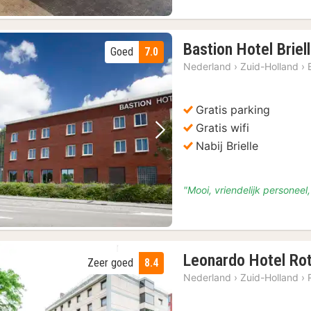
Bastion Hotel Briel
Goed
7.0
Nederland
›
Zuid-Holland
›
Gratis parking
Gratis wifi
Vorige foto
Volgende foto
Nabij Brielle
"Mooi, vriendelijk personee
Leonardo Hotel Ro
Zeer goed
8.4
Nederland
›
Zuid-Holland
›