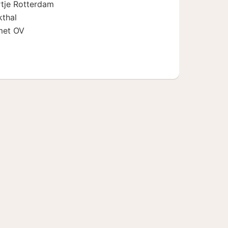
artje Rotterdam
kthal
met OV