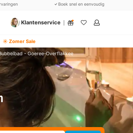
rvaringen
Boek snel en eenvoudig
Klantenservice
Mijn
favorieten
☀️ Zomer Sale
Bubbelbad - Goeree-Overflakkee
n