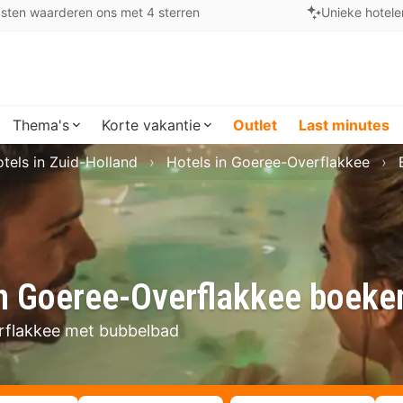
sten waarderen ons met 4 sterren
Unieke hotele
Thema's
Korte vakantie
Outlet
Last minutes
tels in Zuid-Holland
Hotels in Goeree-Overflakkee
in Goeree-Overflakkee boeke
erflakkee met bubbelbad