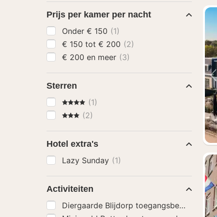
Prijs per kamer per nacht
Onder € 150
(1)
€ 150 tot € 200
(2)
€ 200 en meer
(3)
Sterren
4 Sterren
(1)
3 Sterren
(2)
Hotel extra's
Lazy Sunday
(1)
Activiteiten
Diergaarde Blijdorp toegangsbewijs
(1)