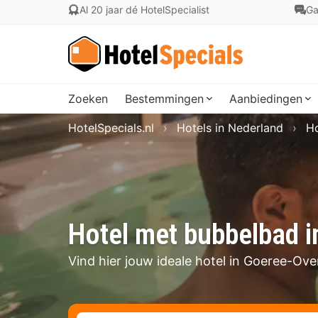
Al 20 jaar dé HotelSpecialist
Ga
Zoeken
Bestemmingen
Aanbiedingen
HotelSpecials.nl
Hotels in Nederland
Ho
Hotel met bubbelbad 
Vind hier jouw ideale hotel in Goeree-Ov