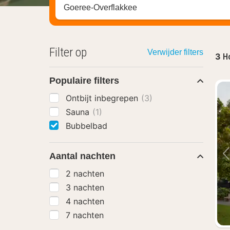
Zoek op hotel, regio of stad
Filter op
Verwijder filters
3
H
Populaire filters
Ontbijt inbegrepen
(3)
Sauna
(1)
Bubbelbad
Aantal nachten
2 nachten
3 nachten
4 nachten
7 nachten