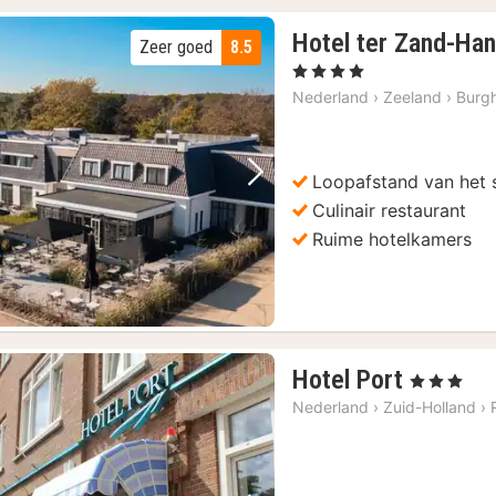
Hotel ter Zand-Han
Zeer goed
8.5
, 4 Sterren
Nederland
›
Zeeland
›
Burg
Loopafstand van het 
Vorige foto
Volgende foto
Culinair restaurant
Ruime hotelkamers
1
Hotel Port
, 3 Sterren
nacht
Nederland
›
Zuid-Holland
›
vanaf
€
110,27