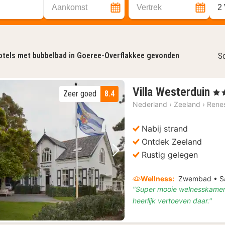
Aankomst
Vertrek
2
otels met bubbelbad in Goeree-Overflakkee gevonden
So
1
Villa Westerduin
, 3 
Zeer goed
8.4
na
Nederland
›
Zeeland
›
Rene
va
€
Nabij strand
16
Ontdek Zeeland
Rustig gelegen
Vorige foto
Volgende foto
Wellness:
Zwembad • S
"Super mooie welnesskamer!
heerlijk vertoeven daar."