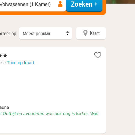
Zoeken
 Volwassenen (1 Kamer)
Kaart
rteer op
Sterren
cht
sse
Toon op kaart
naf
4
auna
 Ontbijt en avondeten was ook nog is lekker. Was