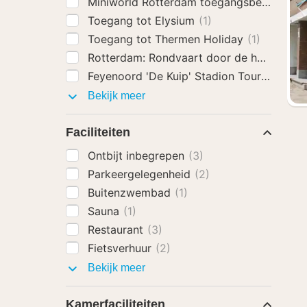
Miniworld Rotterdam toegangsbewijs
(1)
Toegang tot Elysium
(1)
Toegang tot Thermen Holiday
(1)
Rotterdam: Rondvaart door de haven
(1)
Feyenoord 'De Kuip' Stadion Tour
(1)
Activiteiten
Bekijk meer
Faciliteiten
Ontbijt inbegrepen
(3)
Parkeergelegenheid
(2)
Buitenzwembad
(1)
Sauna
(1)
Restaurant
(3)
Fietsverhuur
(2)
Faciliteiten
Bekijk meer
Kamerfaciliteiten