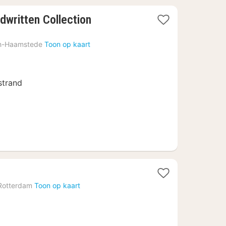
1
dwritten Collection
nacht
vanaf
h-Haamstede
Toon op kaart
€
255
strand
Rotterdam
Toon op kaart