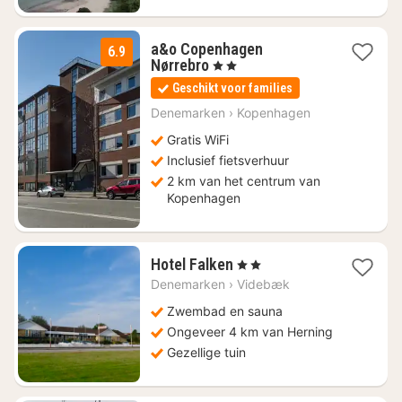
a&o Copenhagen
6.9
2
Nørrebro
, 2 Sterren
nachten
Geschikt voor families
vanaf
€
Denemarken
›
Kopenhagen
77,12
Gratis WiFi
Inclusief fietsverhuur
2 km van het centrum van
Kopenhagen
1
Hotel Falken
, 2 Sterren
nacht
Denemarken
›
Videbæk
vanaf
€
Zwembad en sauna
135,88
Ongeveer 4 km van Herning
Gezellige tuin