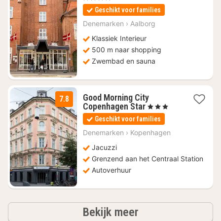
vanaf
Geschikt voor families
€
107,80
Denemarken
›
Aalborg
Klassiek Interieur
500 m naar shopping
Zwembad en sauna
Good Morning City
7.8
1
Copenhagen Star
, 3 Sterren
nacht
Geschikt voor families
vanaf
€
Denemarken
›
Kopenhagen
151,56
Jacuzzi
Grenzend aan het Centraal Station
Autoverhuur
hotels
Bekijk meer