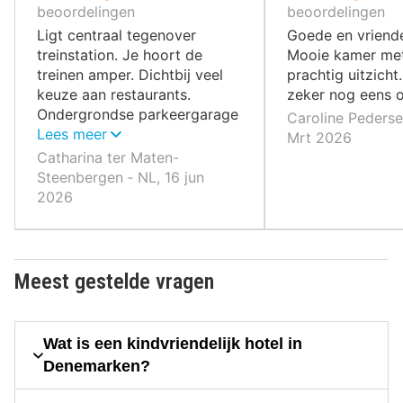
10
10
beoordelingen
beoordelingen
,
,
Ligt centraal tegenover
Goede en vriendel
treinstation. Je hoort de
Mooie kamer me
treinen amper. Dichtbij veel
prachtig uitzicht.
keuze aan restaurants.
zeker nog eens 
Ondergrondse parkeergarage
Caroline Pederse
is ook een pre.
Lees meer
Mrt 2026
Catharina ter Maten-
Steenbergen ‐ NL, 16 jun
2026
Meest gestelde vragen
Wat is een kindvriendelijk hotel in
Denemarken?