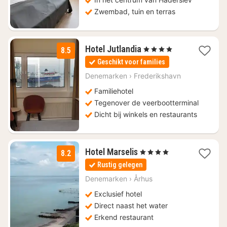
Zwembad, tuin en terras
3
Hotel Jutlandia
, 4 Sterren
8.5
nachten
Geschikt voor families
vanaf
€
Denemarken
›
Frederikshavn
119,50
Familiehotel
Tegenover de veerbootterminal
Dicht bij winkels en restaurants
1
Hotel Marselis
, 4 Sterren
8.2
nacht
Rustig gelegen
vanaf
€
Denemarken
›
Århus
134,20
Exclusief hotel
Direct naast het water
Erkend restaurant