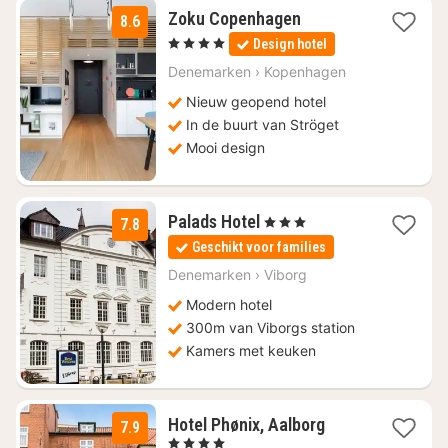
1
Zoku Copenhagen
8.6
nacht
, 4 Sterren
Design hotel
vanaf
€
Denemarken
›
Kopenhagen
149,16
Nieuw geopend hotel
In de buurt van Ströget
Mooi design
1
Palads Hotel
, 3 Sterren
7.8
nacht
Geschikt voor families
vanaf
€
Denemarken
›
Viborg
133,10
Modern hotel
300m van Viborgs station
Kamers met keuken
1
Hotel Phønix, Aalborg
7.9
nacht
, 4 Sterren