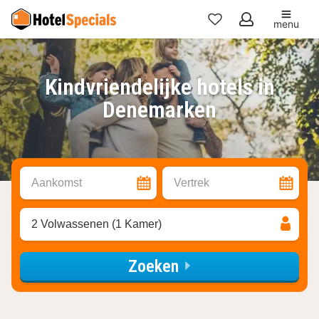
menu
Mijn
favorieten
Kindvriendelijke hotels in
Denemarken
Aankomst
Vertrek
2 Volwassenen (1 Kamer)
Zoeken