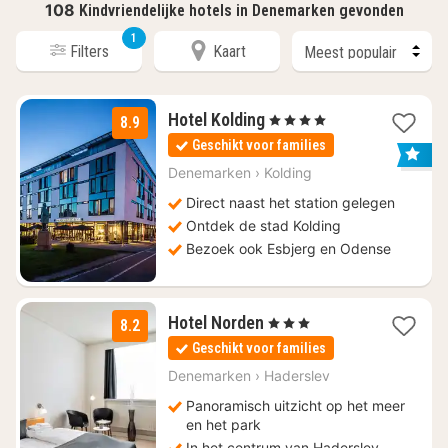
108
Kindvriendelijke hotels in Denemarken gevonden
1
Filters
Kaart
1
Hotel Kolding
, 4 Sterren
8.9
nacht
Geschikt voor families
vanaf
€
Denemarken
›
Kolding
101,67
Direct naast het station gelegen
Ontdek de stad Kolding
Bezoek ook Esbjerg en Odense
1
Hotel Norden
, 3 Sterren
8.2
nacht
Geschikt voor families
vanaf
€
Denemarken
›
Haderslev
118,79
Panoramisch uitzicht op het meer
en het park
In het centrum van Haderslev