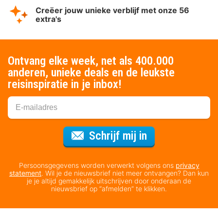
Creëer jouw unieke verblijf met onze 56
extra's
Ontvang elke week, net als 400.000
anderen, unieke deals en de leukste
reisinspiratie in je inbox!
Voor de nieuws
Schrijf mij in
Persoonsgegevens worden verwerkt volgens ons
privacy
statement
. Wil je de nieuwsbrief niet meer ontvangen? Dan kun
je je altijd gemakkelijk uitschrijven door onderaan de
nieuwsbrief op “afmelden” te klikken.