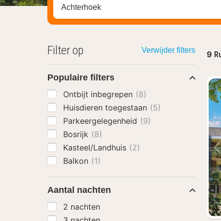
Zoek op hotel, regio of stad
Filter op
Verwijder filters
9
Ru
Populaire filters
Ontbijt inbegrepen
(8)
Huisdieren toegestaan
(5)
Parkeergelegenheid
(9)
Bosrijk
(8)
Kasteel/Landhuis
(2)
Balkon
(1)
Aantal nachten
2 nachten
3 nachten