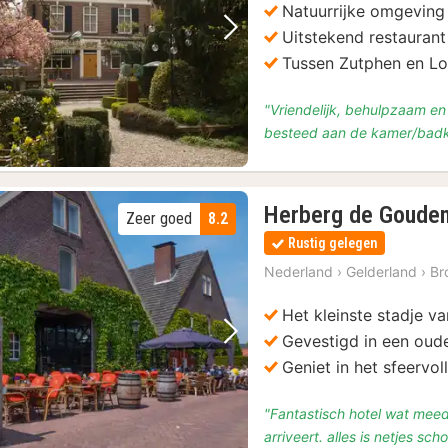
Natuurrijke omgeving
Uitstekend restaurant
Vorige foto
Volgende foto
Tussen Zutphen en L
"Vriendelijk, behulpzaam en 
besteed aan de kamer/bad
Herberg de Goude
Zeer goed
8.2
Rustig gelegen
Nederland
›
Gelderland
›
Br
Het kleinste stadje v
Gevestigd in een oud
Vorige foto
Volgende foto
Geniet in het sfeervol
"Fantastisch hotel wat meede
arriveert. alles is netjes sch