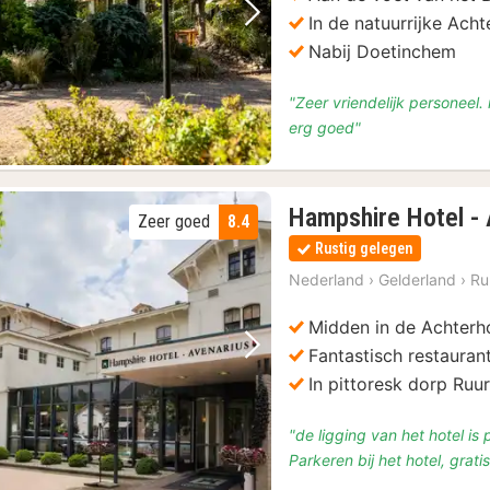
In de natuurrijke Ach
Vorige foto
Volgende foto
Nabij Doetinchem
"Zeer vriendelijk personeel.
erg goed"
Hampshire Hotel - 
Zeer goed
8.4
Rustig gelegen
Nederland
›
Gelderland
›
Ru
Midden in de Achterh
Fantastisch restauran
Vorige foto
Volgende foto
In pittoresk dorp Ruur
"de ligging van het hotel is 
Parkeren bij het hotel, gratis