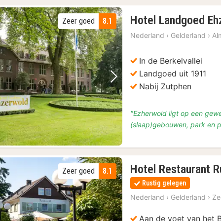
Hotel Landgoed Eh
Zeer goed
8.1
Nederland
›
Gelderland
›
Al
In de Berkelvallei
Landgoed uit 1911
Vorige foto
Volgende foto
Nabij Zutphen
"Ezherwold ligt op een gew
(slaap)gebouwen, park en p
Hotel Restaurant R
Zeer goed
8.1
Rustig gelegen
Nederland
›
Gelderland
›
Z
Aan de voet van het 