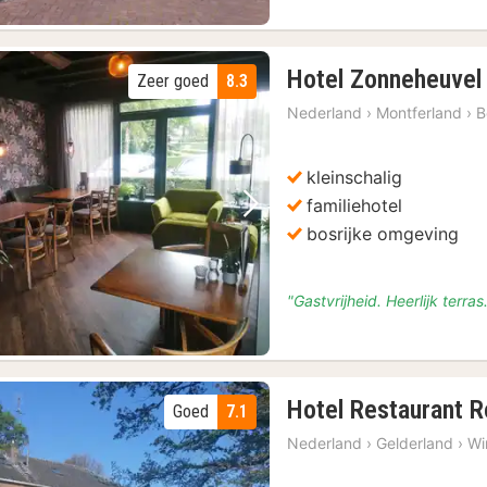
Hotel Zonneheuvel
Zeer goed
8.3
Nederland
›
Montferland
›
B
kleinschalig
familiehotel
Vorige foto
Volgende foto
bosrijke omgeving
"Gastvrijheid. Heerlijk terr
Hotel Restaurant R
Goed
7.1
Nederland
›
Gelderland
›
Wi