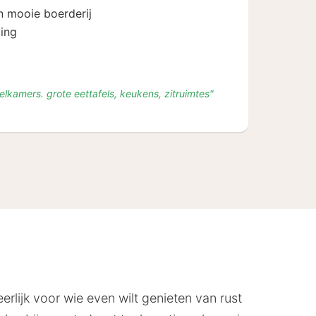
94
n mooie boerderij
ving
elkamers. grote eettafels, keukens, zitruimtes"
erlijk voor wie even wilt genieten van rust