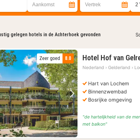
Aankomst
Vertrek
2
stig gelegen hotels in de Achterhoek gevonden
So
Hotel Hof van Gelr
Zeer goed
8.0
Nederland
›
Gelderland
›
Lo
Hart van Lochem
Binnenzwembad
Vorige foto
Volgende foto
Bosrijke omgeving
"de hartelijkheid van de m
met balkon"