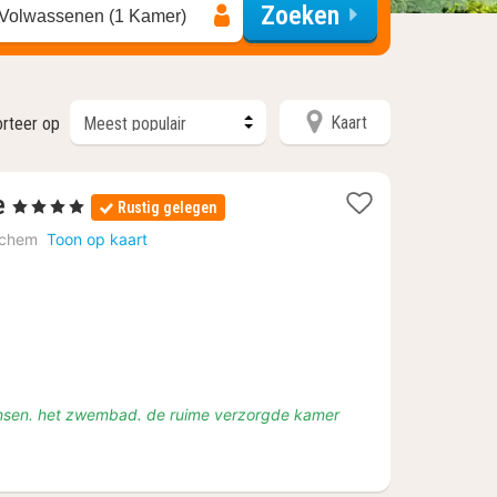
Zoeken
 Volwassenen (1 Kamer)
Kaart
rteer op
1
e
, 4 Sterren
Rustig gelegen
nacht
chem
Toon op kaart
vanaf
€
135
ensen. het zwembad. de ruime verzorgde kamer