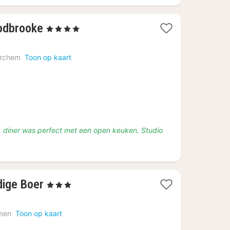
2
odbrooke
, 4 Sterren
nachten
vanaf
rchem
Toon op kaart
€
135
l. diner was perfect met een open keuken. Studio
3
dige Boer
, 3 Sterren
nachten
vanaf
men
Toon op kaart
€