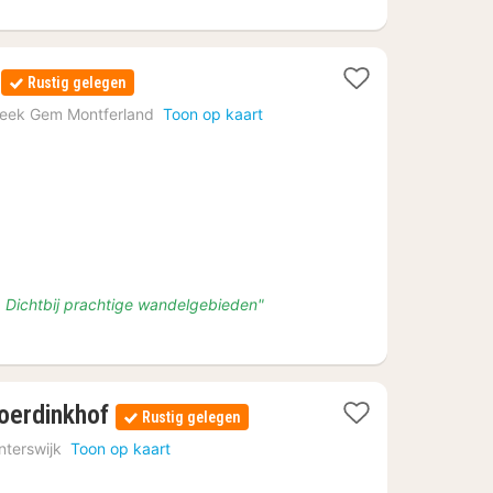
1
Rustig gelegen
nacht
eek Gem Montferland
Toon op kaart
vanaf
€
145
as. Dichtbij prachtige wandelgebieden"
1
oerdinkhof
Rustig gelegen
nacht
nterswijk
Toon op kaart
vanaf
€