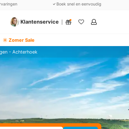
rvaringen
Boek snel en eenvoudig
Klantenservice
Mijn
favorieten
☀️ Zomer Sale
egen - Achterhoek