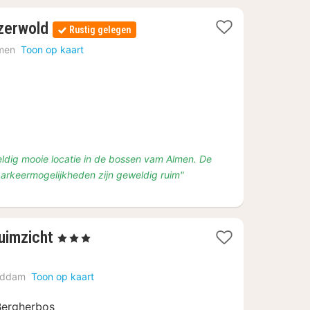
1
zerwold
Rustig gelegen
nacht
men
Toon op kaart
vanaf
€
150
eldig mooie locatie in de bossen vam Almen. De
arkeermogelijkheden zijn geweldig ruim"
1
uimzicht
, 3 Sterren
nacht
vanaf
eddam
Toon op kaart
€
109
Bergherbos