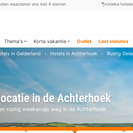
sten waarderen ons met 4 sterren
Unieke hotele
Thema's
Korte vakantie
Outlet
Last minutes
tels in Gelderland
Hotels in Achterhoek
Rustig Gel
locatie in de Achterhoek
 een rustig weekendje weg in de Achterhoek