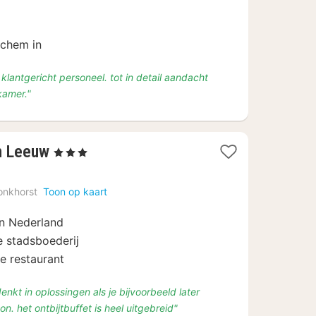
113,33
ochem in
klantgericht personeel. tot in detail aandacht
kamer."
1
n Leeuw
, 3 Sterren
nacht
vanaf
onkhorst
Toon op kaart
€
136,65
an Nederland
e stadsboederij
le restaurant
nkt in oplossingen als je bijvoorbeeld later
oon. het ontbijtbuffet is heel uitgebreid"