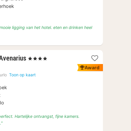
terhoek
 mooie ligging van het hotel. eten en drinken heel
1
Avenarius
, 4 Sterren
nacht
Award
vanaf
urlo
Toon op kaart
€
115
oek
t
lo
perfect. Hartelijke ontvangst, fijne kamers.
."