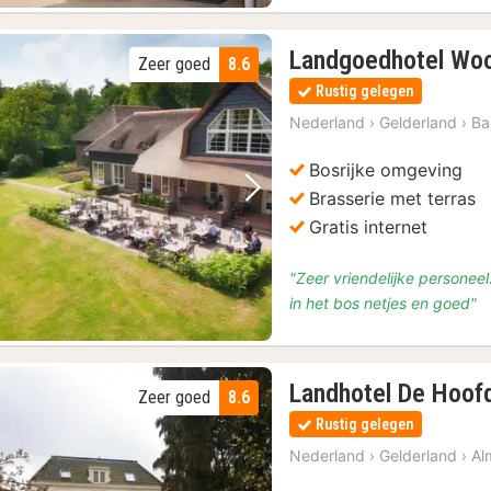
Landgoedhotel Wo
Zeer goed
8.6
Rustig gelegen
Nederland
›
Gelderland
›
Ba
Bosrijke omgeving
Brasserie met terras
Vorige foto
Volgende foto
Gratis internet
"Zeer vriendelijke personee
in het bos netjes en goed"
Landhotel De Hoof
Zeer goed
8.6
Rustig gelegen
Nederland
›
Gelderland
›
Al