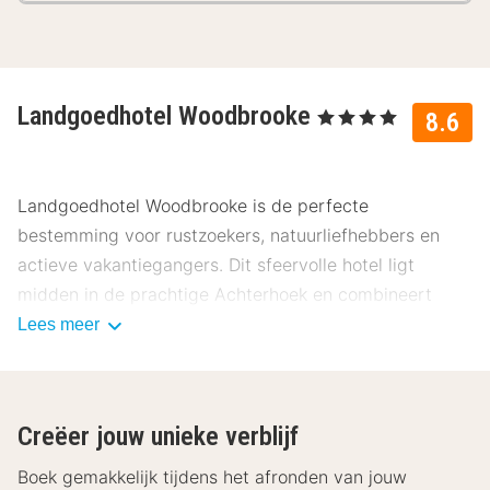
Landgoedhotel Woodbrooke
, 4 Sterren
8.6
Landgoedhotel Woodbrooke is de perfecte
bestemming voor rustzoekers, natuurliefhebbers en
actieve vakantiegangers. Dit sfeervolle hotel ligt
midden in de prachtige Achterhoek en combineert
historie, gastvrijheid en comfort op een uniek
Lees meer
landgoed. Onze gasten beoordelen dit hotel gemiddeld
met een 8.6.
Ligging Landgoedhotel Woodbrooke
Creëer jouw unieke verblijf
Landgoedhotel Woodbrooke ligt in het Gelderse
Boek gemakkelijk tijdens het afronden van jouw