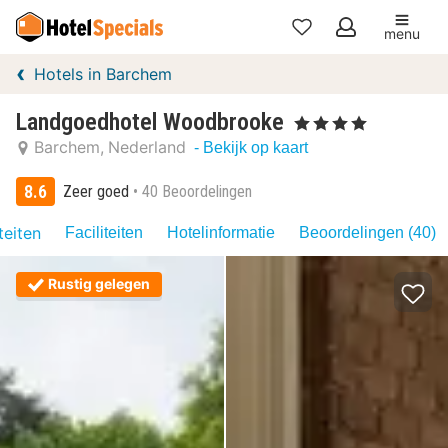
menu
Mijn
Hotels in Barchem
favorieten
Landgoedhotel Woodbrooke
, 4 Sterren
Barchem
Nederland
- Bekijk op kaart
8.6
Zeer goed
40 Beoordelingen
teiten
Faciliteiten
Hotelinformatie
Beoordelingen (40)
Rustig gelegen