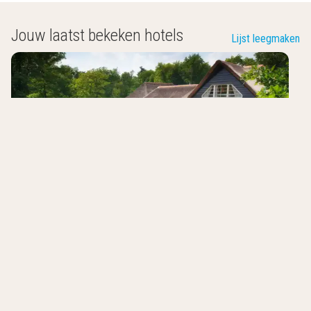
Jouw laatst bekeken hotels
Lijst leegmaken
Landgoedhotel Woodbrooke
Barchem
,
Nederland
8.6
/10
Bosrijke omgeving
Brasserie met terras
Gratis internet