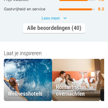
Gastvrijheid en service
9.2
Lees meer
Alle beoordelingen (40)
Laat je inspireren
Romantisch
Wellnesshotels
overnachten
L