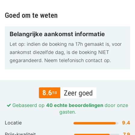
Achterhoek en is ideaal voor wandel- en
fietsliefhebbers. Dankzij de sfeervolle kamers, het
Goed om te weten
uitstekende restaurant en de ontspannen ambiance is
dit hotel perfect voor een romantisch weekend weg of
Belangrijke aankomst informatie
een ontspannen mini-vakantie.
Let op: indien de boeking na 17h gemaakt is, voor
aankomst diezelfde dag, is de boeking NIET
gegarandeerd. Neem telefonisch contact op.
8.6
Zeer goed
/10
Gebaseerd op
40 echte beoordelingen
door onze
gasten.
Locatie
9.4
Prijs-kwaliteit
7.9