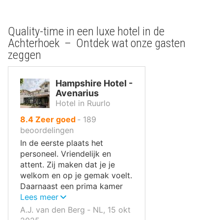
Quality-time in een luxe hotel in de
Achterhoek – Ontdek wat onze gasten
zeggen
Hampshire Hotel -
Avenarius
Hotel in Ruurlo
uit
8.4
Zeer goed
‐
189
10
beoordelingen
,
In de eerste plaats het
personeel. Vriendelijk en
attent. Zij maken dat je je
welkom en op je gemak voelt.
Daarnaast een prima kamer
met een fijn bed.
Lees meer
A.J. van den Berg ‐ NL, 15 okt