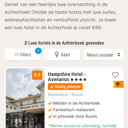
Geniet van een heerlijke luxe overnachting in de
Achterhoek! Ontdek de beste hotels met luxe suites,
wellnessfaciliteiten en verbluffend uitzicht. Je boekt
een luxe hotel in de Achterhoek al vanaf €89.
2
Luxe hotels in de Achterhoek gevonden
1
Filters
Kaart
Hampshire Hotel -
8.4
1
Avenarius
, 4 Sterren
nacht
Rustig gelegen
vanaf
€
Nederland
›
Ruurlo
115
Midden in de Achterhoek
Fantastisch restaurant
In pittoresk dorp Ruurlo
"Warme luxueuze uitstraling, hartelijk