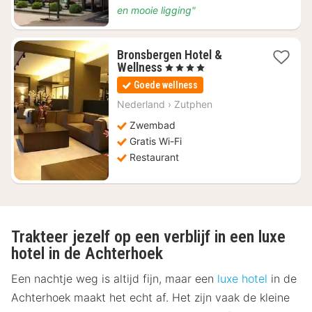
en mooie ligging"
Bronsbergen Hotel &
1
Wellness
, 4 Sterren
nacht
Goede wellness
vanaf
€
Nederland
›
Zutphen
88,96
Zwembad
Gratis Wi-Fi
Restaurant
Trakteer jezelf op een verblijf in een luxe
hotel in de Achterhoek
Een nachtje weg is altijd fijn, maar een
luxe hotel
in de
Achterhoek maakt het echt af. Het zijn vaak de kleine