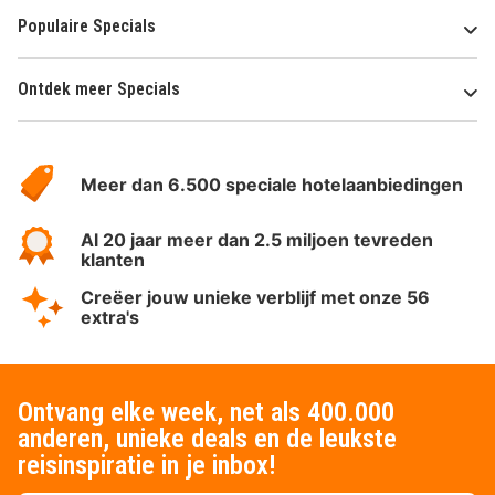
Populaire Specials
Ontdek meer Specials
Over
HotelSpecials
Meer dan 6.500 speciale hotelaanbiedingen
Al 20 jaar meer dan 2.5 miljoen tevreden
klanten
Creëer jouw unieke verblijf met onze 56
extra's
Ontvang elke week, net als 400.000
anderen, unieke deals en de leukste
reisinspiratie in je inbox!