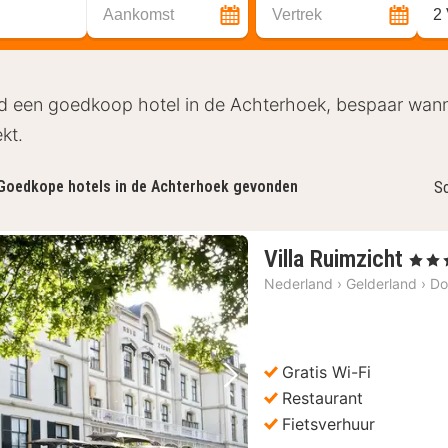
Aankomst
Vertrek
2
d een goedkoop hotel in de Achterhoek, bespaar wanne
kt.
Goedkope hotels in de Achterhoek gevonden
So
1
Villa Ruimzicht
, 4 Ste
nac
Nederland
›
Gelderland
›
Do
van
€
80,
Gratis Wi-Fi
Vorige foto
Volgende foto
Restaurant
Fietsverhuur