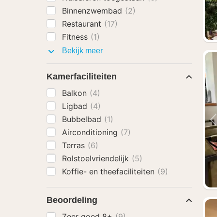
Binnenzwembad
(2)
Restaurant
(17)
Fitness
(1)
Faciliteiten
Bekijk meer
Kamerfaciliteiten
Balkon
(4)
Ligbad
(4)
Bubbelbad
(1)
Airconditioning
(7)
Terras
(6)
Rolstoelvriendelijk
(5)
Koffie- en theefaciliteiten
(9)
Beoordeling
Zeer goed 8+
(9)