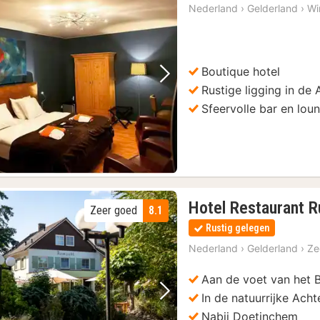
Nederland
›
Gelderland
›
Wi
Boutique hotel
Vorige foto
Volgende foto
Rustige ligging in de
Sfeervolle bar en lou
Hotel Restaurant R
Zeer goed
8.1
Rustig gelegen
Nederland
›
Gelderland
›
Z
Aan de voet van het 
In de natuurrijke Ach
Vorige foto
Volgende foto
Nabij Doetinchem