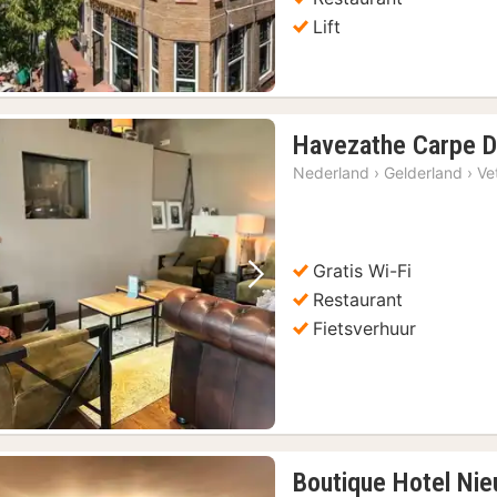
Lift
Havezathe Carpe 
Nederland
›
Gelderland
›
Ve
Gratis Wi-Fi
Vorige foto
Volgende foto
Restaurant
Fietsverhuur
Boutique Hotel Ni