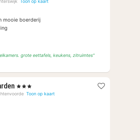
nterswijk
Toon op kaart
vanaf
€
94
n mooie boerderij
ving
elkamers. grote eettafels, keukens, zitruimtes"
1
arden
, 3 Sterren
nacht
chtenvoorde
Toon op kaart
vanaf
€
99,59