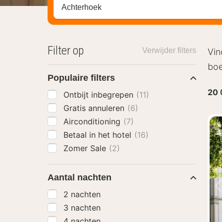
Zoek op hotel, regio of stad
Filter op
Verwijder filters
Vin
boe
Populaire filters
20
Ontbijt inbegrepen
(11)
Gratis annuleren
(6)
Airconditioning
(7)
Betaal in het hotel
(16)
Zomer Sale
(2)
Aantal nachten
2 nachten
3 nachten
4 nachten