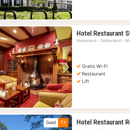
Hotel Restaurant 
Nederland
›
Gelderland
›
Wi
Gratis Wi-Fi
Vorige foto
Volgende foto
Restaurant
Lift
Hotel Restaurant R
Goed
7.1