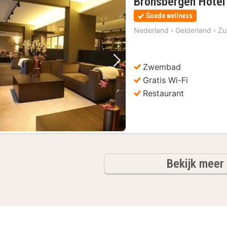
Bronsbergen Hotel
Goede wellness
Nederland
›
Gelderland
›
Zu
Zwembad
Vorige foto
Volgende foto
Gratis Wi-Fi
Restaurant
Bekijk meer