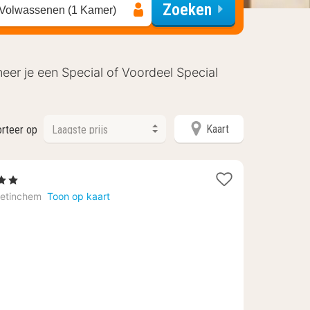
Zoeken
 Volwassenen (1 Kamer)
er je een Special of Voordeel Special
Kaart
rteer op
rren
ht
etinchem
Toon op kaart
af
30