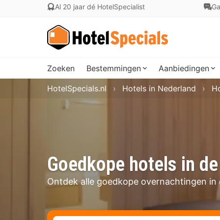
Al 20 jaar dé HotelSpecialist
Ga
Zoeken
Bestemmingen
Aanbiedingen
HotelSpecials.nl
Hotels in Nederland
Ho
Goedkope hotels in d
Ontdek alle goedkope overnachtingen in