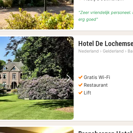
"Zeer vriendelijk personeel.
erg goed"
Hotel De Lochems
Nederland
›
Gelderland
›
Ba
Gratis Wi-Fi
Vorige foto
Volgende foto
Restaurant
Lift