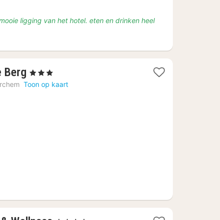
 mooie ligging van het hotel. eten en drinken heel
1
e Berg
, 3 Sterren
nacht
rchem
Toon op kaart
vanaf
€
112,10