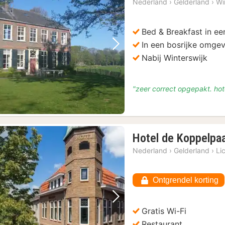
Nederland
›
Gelderland
›
Wi
Bed & Breakfast in ee
In een bosrijke omge
Vorige foto
Volgende foto
Nabij Winterswijk
"zeer correct opgepakt. hot
Hotel de Koppelpa
Nederland
›
Gelderland
›
Li
Ontgrendel korting
Vorige foto
Volgende foto
Gratis Wi-Fi
Restaurant