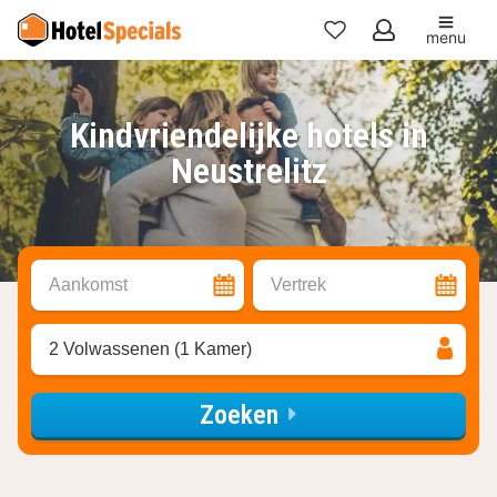
menu
Mijn
favorieten
Kindvriendelijke hotels in
Neustrelitz
Aankomst
Vertrek
2 Volwassenen (1 Kamer)
Zoeken