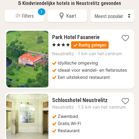
5
Kindvriendelijke hotels in Neustrelitz gevonden
1
Filters
Kaart
1
Park Hotel Fasanerie
nacht
, 4 Sterren
Rustig gelegen
vanaf
€
Neustrelitz
·
1 km van het centrum
109
Idyllische omgeving
Ideaal voor wandel- en fietsroutes
Een uitstekend restaurant
1
Schlosshotel Neustrelitz
nacht
Neustrelitz
·
1.3 km van het centrum
vanaf
€
Zwembad
142,88
Gratis Wi-Fi
Restaurant