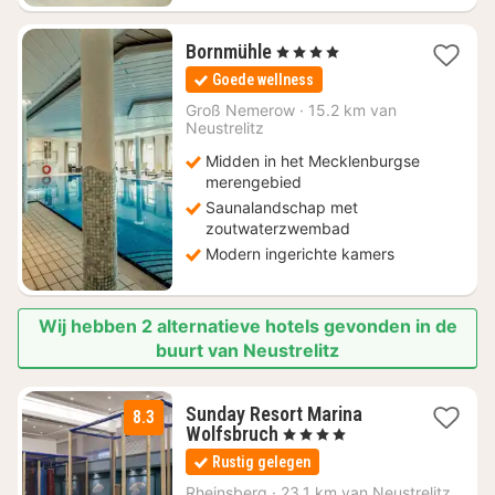
1
Bornmühle
, 4 Sterren
nacht
Goede wellness
vanaf
€
Groß Nemerow
·
15.2 km van
Neustrelitz
176
Midden in het Mecklenburgse
merengebied
Saunalandschap met
zoutwaterzwembad
Modern ingerichte kamers
Wij hebben 2 alternatieve hotels gevonden in de
buurt van Neustrelitz
Sunday Resort Marina
8.3
2
Wolfsbruch
, 4 Sterren
nachten
Rustig gelegen
vanaf
€
Rheinsberg
·
23.1 km van Neustrelitz