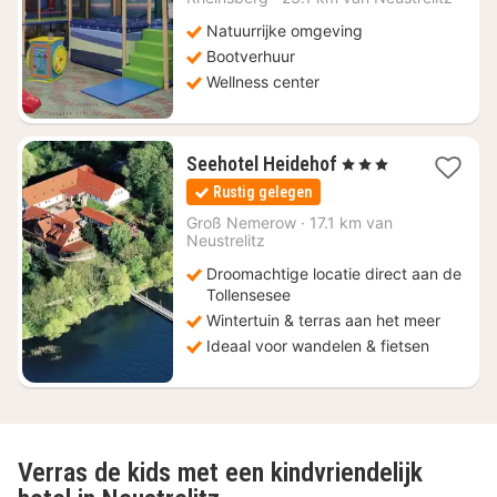
99
Natuurrijke omgeving
Bootverhuur
Wellness center
1
Seehotel Heidehof
, 3 Sterren
nacht
Rustig gelegen
vanaf
€
Groß Nemerow
·
17.1 km van
Neustrelitz
132
Droomachtige locatie direct aan de
Tollensesee
Wintertuin & terras aan het meer
Ideaal voor wandelen & fietsen
Verras de kids met een kindvriendelijk