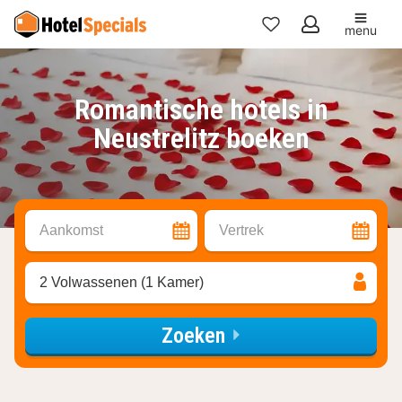
menu
Mijn
favorieten
Romantische hotels in
Neustrelitz boeken
Aankomst
Vertrek
2 Volwassenen (1 Kamer)
Zoeken