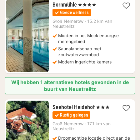
1
Bornmühle
, 4 Sterren
nacht
Goede wellness
vanaf
€
Groß Nemerow
·
15.2 km van
Neustrelitz
176
Midden in het Mecklenburgse
merengebied
Saunalandschap met
zoutwaterzwembad
Modern ingerichte kamers
Wij hebben 1 alternatieve hotels gevonden in de
buurt van Neustrelitz
1
Seehotel Heidehof
, 3 Sterren
nacht
Rustig gelegen
vanaf
€
Groß Nemerow
·
17.1 km van
Neustrelitz
132
Droomachtige locatie direct aan de