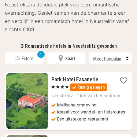
Neustrelitz is de ideale plek voor een romantische
overnachting. Geniet samen van de charmante sfeer
en verblijf in een romantisch hotel in Neustrelitz vanaf
slechts €109.
3
Romantische hotels in Neustrelitz gevonden
1
Filters
Kaart
1
Park Hotel Fasanerie
nacht
, 4 Sterren
Rustig gelegen
vanaf
€
Neustrelitz
·
1 km van het centrum
109
Idyllische omgeving
Ideaal voor wandel- en fietsroutes
Een uitstekend restaurant