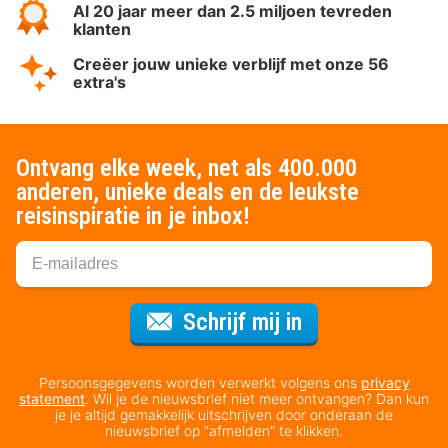
Al 20 jaar meer dan 2.5 miljoen tevreden
klanten
Creëer jouw unieke verblijf met onze 56
extra's
Ontvang elke week, net als 400.000
anderen, unieke deals en de leukste
reisinspiratie in je inbox!
Voor de nieuws
Schrijf mij in
Persoonsgegevens worden verwerkt volgens ons
privacy
statement
. Wil je de nieuwsbrief niet meer ontvangen? Dan kun
je je altijd gemakkelijk uitschrijven door onderaan de
nieuwsbrief op “afmelden” te klikken.