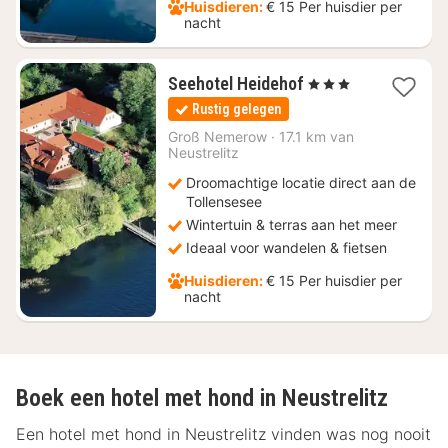
Huisdieren:
€ 15 Per huisdier per
nacht
1
Seehotel Heidehof
, 3 Sterren
nacht
Rustig gelegen
vanaf
€
Groß Nemerow
·
17.1 km van
Neustrelitz
138
Droomachtige locatie direct aan de
Tollensesee
Wintertuin & terras aan het meer
Ideaal voor wandelen & fietsen
Huisdieren:
€ 15 Per huisdier per
nacht
Boek een hotel met hond in Neustrelitz
Een hotel met hond in Neustrelitz vinden was nog nooit