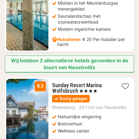
Midden in het Mecklenburgse
merengebied
Saunalandschap met
zoutwaterzwembad
Modern ingerichte kamers
Huisdieren:
€ 25 Per huisdier per
nacht
Wij hebben 2 alternatieve hotels gevonden in de
buurt van Neustrelitz
Sunday Resort Marina
8.3
2
Wolfsbruch
, 4 Sterren
nachten
Rustig gelegen
vanaf
€
Rheinsberg
·
23.1 km van Neustrelitz
99
Natuurrijke omgeving
Bootverhuur
Wellness center