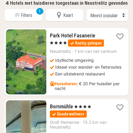
4
Hotels met huisdieren toegestaan in Neustrelitz gevonden
1
Filters
Kaart
1
Park Hotel Fasanerie
nacht
, 4 Sterren
Rustig gelegen
vanaf
€
Neustrelitz
·
1 km van het centrum
109
Idyllische omgeving
Ideaal voor wandel- en fietsroutes
Een uitstekend restaurant
Huisdieren:
€ 20 Per huisdier per
nacht
1
Bornmühle
, 4 Sterren
nacht
Goede wellness
vanaf
€
Groß Nemerow
·
15.2 km van
Neustrelitz
176