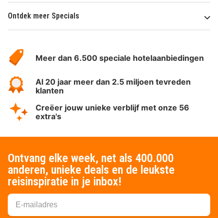
Ontdek meer Specials
Over
HotelSpecials
Meer dan 6.500 speciale hotelaanbiedingen
Al 20 jaar meer dan 2.5 miljoen tevreden
klanten
Creëer jouw unieke verblijf met onze 56
extra's
Ontvang elke week, net als 400.000
anderen, unieke deals en de leukste
reisinspiratie in je inbox!