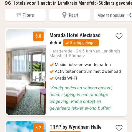
96
Hotels voor 1 nacht in Landkreis Mansfeld-Südharz gevond
Filters
Kaart
1
Morada Hotel Alexisbad
8.0
nacht
, 3 Sterren
Rustig gelegen
vanaf
€
Harzgerode
·
24.5 km van Landkreis
Mansfeld-Südharz
109
Mooie fiets- en wandelpaden
Activiteitencentrum met zwembad
Gratis Wi-Fi
"Keurig netjes en schoon gastvrij
hotel. Ligging in een prachtige
omgeving. Prima ontbijt en
gevarieerd lekker avond buffet"
1
TRYP by Wyndham Halle
8.2
nacht