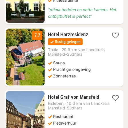
Fitnessruimte
"prima bedden en nette kamers. Het
ontbijtbuffet is perfect"
1
Hotel Harzresidenz
7.7
nacht
Rustig gelegen
vanaf
€
Thale
·
29.9 km van Landkreis
Mansfeld-Südharz
65
Sauna
Prachtige omgeving
Zonneterras
1
Hotel Graf von Mansfeld
nacht
Eisleben
·
10.3 km van Landkreis
vanaf
Mansfeld-Südharz
€
Restaurant
60,30
Fietsverhuur