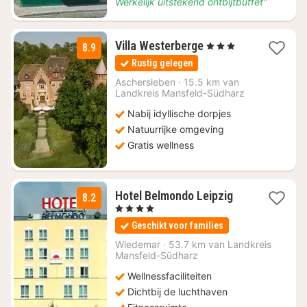
Werkelijk uitstekend ontbijtbuffet"
1
Villa Westerberge
, 3 Sterren
8.9
nacht
Rustig gelegen
vanaf
€
Aschersleben
·
15.5 km van
Landkreis Mansfeld-Südharz
159,70
Nabij idyllische dorpjes
Natuurrijke omgeving
Gratis wellness
1
Hotel Belmondo Leipzig
8.2
nacht
, 4 Sterren
vanaf
Geschikt voor families
€
74
Wiedemar
·
53.7 km van Landkreis
Mansfeld-Südharz
Wellnessfaciliteiten
Dichtbij de luchthaven