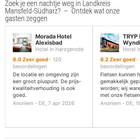
Zoek je een nachtje weg in Landkreis
Mansfeld-Südharz? – Ontdek wat onze
gasten zeggen
Morada Hotel
TRYP 
Alexisbad
Wyndh
Hotel in Harzgerode
Hotel i
uit
uit
8.0
Zeer goed
‐
120
8.2
Zeer goed
‐
10
10
beoordelingen
beoordelingen
,
,
De locatie en omgeving zijn
Fietsen kunnen h
een groot pluspunt. De prijs-
gemakkelijk gep
kwaliteitverhouding is ook
worden; wij ware
goed.
met onze fietsen
Anoniem ‐ DE, 7 apr 2026
Anoniem ‐ DE, 1