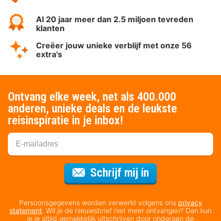
Al 20 jaar meer dan 2.5 miljoen tevreden
klanten
Creëer jouw unieke verblijf met onze 56
extra's
Ontvang elke week, net als 400.000
anderen, unieke deals en de leukste
reisinspiratie in je inbox!
Voor de nieuws
Schrijf mij in
Persoonsgegevens worden verwerkt volgens ons
privacy
statement
. Wil je de nieuwsbrief niet meer ontvangen? Dan kun
je je altijd gemakkelijk uitschrijven door onderaan de