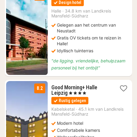
Design hotel
vanaf
€
Halle
·
34.8 km van Landkreis
Mansfeld-Südharz
69,84
Gelegen aan het centrum van
Neustadt
Gratis OV tickets om te reizen in
Halle!
Idyllisch tuinterras
"de ligging. vriendelijke, behulpzaam
personeel bij het ontbijt"
Good Morning+ Halle
8.2
1
Leipzig
, 4 Sterren
nacht
Rustig gelegen
vanaf
€
Kabelsketal
·
45.1 km van Landkreis
Mansfeld-Südharz
58,50
Modern hotel
Comfortabele kamers