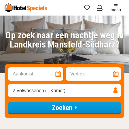
menu
Mijn
favorieten
Op zoek naar een nachtje weg in
Landkreis Mansfeld-Südharz?
Aankomst
Vertrek
2 Volwassenen (1 Kamer)
Zoeken