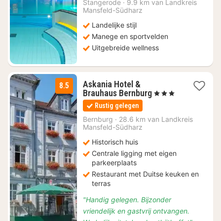
€
Stangerode
·
9.9 km van Landkreis
Mansfeld-Südharz
144
Landelijke stijl
Manege en sportvelden
Uitgebreide wellness
Askania Hotel &
8.5
1
Brauhaus Bernburg
, 3 Sterren
nacht
Rustig gelegen
vanaf
€
Bernburg
·
28.6 km van Landkreis
Mansfeld-Südharz
116,10
Historisch huis
Centrale ligging met eigen
parkeerplaats
Restaurant met Duitse keuken en
terras
"Handig gelegen. Bijzonder
vriendelijk en gastvrij ontvangen.