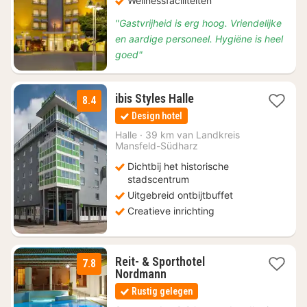
Wellnessfaciliteiten
"Gastvrijheid is erg hoog. Vriendelijke
en aardige personeel. Hygiëne is heel
goed"
1
ibis Styles Halle
8.4
nacht
Design hotel
vanaf
€
Halle
·
39 km van Landkreis
Mansfeld-Südharz
76,96
Dichtbij het historische
stadscentrum
Uitgebreid ontbijtbuffet
Creatieve inrichting
Reit- & Sporthotel
7.8
1
Nordmann
nacht
Rustig gelegen
vanaf