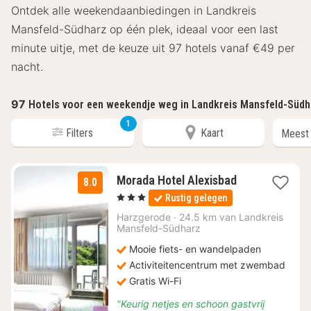
Ontdek alle weekendaanbiedingen in Landkreis
Mansfeld-Südharz op één plek, ideaal voor een last
minute uitje, met de keuze uit 97 hotels vanaf €49 per
nacht.
97
Hotels voor een weekendje weg in Landkreis Mansfeld-Süd
1
Filters
Kaart
3
Morada Hotel Alexisbad
8.0
nachten
, 3 Sterren
Rustig gelegen
vanaf
€
Harzgerode
·
24.5 km van Landkreis
Mansfeld-Südharz
72,67
Mooie fiets- en wandelpaden
Activiteitencentrum met zwembad
Gratis Wi-Fi
"Keurig netjes en schoon gastvrij