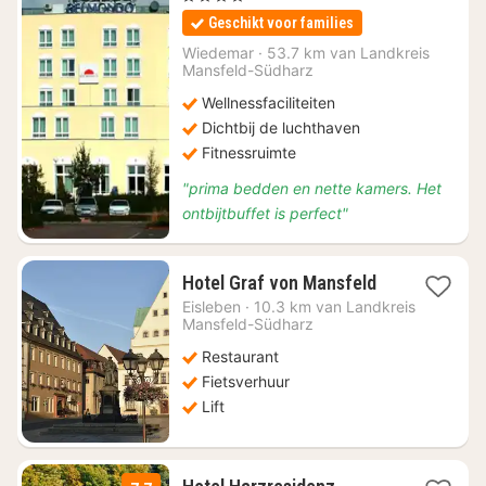
vanaf
Geschikt voor families
€
53
Wiedemar
·
53.7 km van Landkreis
Mansfeld-Südharz
Wellnessfaciliteiten
Dichtbij de luchthaven
Fitnessruimte
"prima bedden en nette kamers. Het
ontbijtbuffet is perfect"
2
Hotel Graf von Mansfeld
nachten
Eisleben
·
10.3 km van Landkreis
vanaf
Mansfeld-Südharz
€
Restaurant
60,30
Fietsverhuur
Lift
3