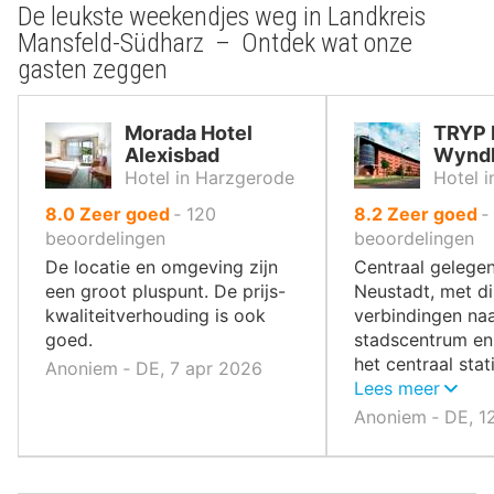
De leukste weekendjes weg in Landkreis
Mansfeld-Südharz – Ontdek wat onze
gasten zeggen
Morada Hotel
TRYP 
Alexisbad
Wyndh
Hotel in Harzgerode
Hotel i
uit
uit
8.0
Zeer goed
‐
120
8.2
Zeer goed
‐
10
10
beoordelingen
beoordelingen
,
,
De locatie en omgeving zijn
Centraal gelegen
een groot pluspunt. De prijs-
Neustadt, met di
kwaliteitverhouding is ook
verbindingen naa
goed.
stadscentrum en
het centraal stat
Anoniem ‐ DE, 7 apr 2026
diverse tramlijne
Lees meer
Anoniem ‐ DE, 1