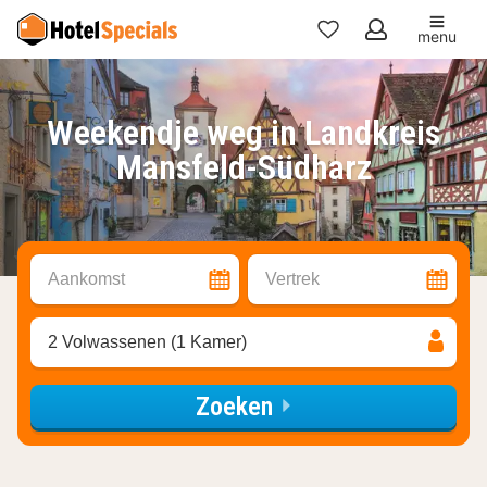
menu
Mijn
favorieten
Weekendje weg in Landkreis
Mansfeld-Südharz
Aankomst
Vertrek
2 Volwassenen (1 Kamer)
Zoeken