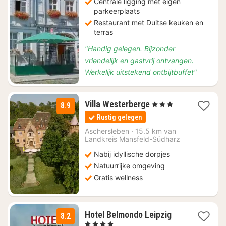
Centrale ligging met eigen
parkeerplaats
Restaurant met Duitse keuken en
terras
"Handig gelegen. Bijzonder
vriendelijk en gastvrij ontvangen.
Werkelijk uitstekend ontbijtbuffet"
2
Villa Westerberge
, 3 Sterren
8.9
nachten
Rustig gelegen
vanaf
€
Aschersleben
·
15.5 km van
Landkreis Mansfeld-Südharz
159,70
Nabij idyllische dorpjes
Natuurrijke omgeving
Gratis wellness
3
Hotel Belmondo Leipzig
8.2
nachten
, 4 Sterren