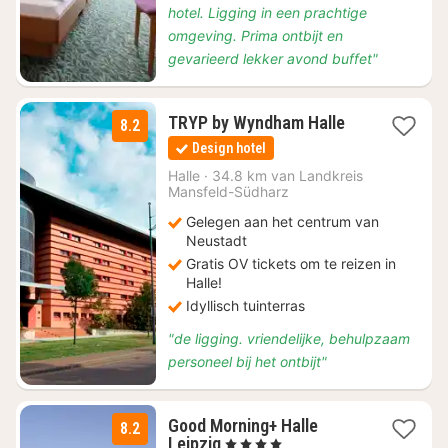
hotel. Ligging in een prachtige
omgeving. Prima ontbijt en
gevarieerd lekker avond buffet"
2
TRYP by Wyndham Halle
8.2
nachten
Design hotel
vanaf
€
Halle
·
34.8 km van Landkreis
Mansfeld-Südharz
72,49
Gelegen aan het centrum van
Neustadt
Gratis OV tickets om te reizen in
Halle!
Idyllisch tuinterras
"de ligging. vriendelijke, behulpzaam
personeel bij het ontbijt"
Good Morning+ Halle
8.2
2
Leipzig
, 4 Sterren