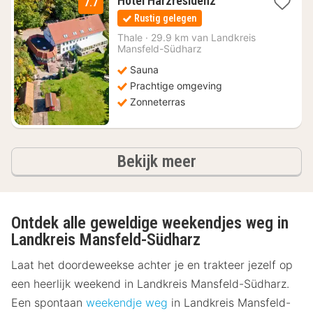
Hotel Harzresidenz
7.7
nachten
Rustig gelegen
vanaf
€
Thale
·
29.9 km van Landkreis
Mansfeld-Südharz
53,33
Sauna
Prachtige omgeving
Zonneterras
hotels
Bekijk meer
Ontdek alle geweldige weekendjes weg in
Landkreis Mansfeld-Südharz
Laat het doordeweekse achter je en trakteer jezelf op
een heerlijk weekend in Landkreis Mansfeld-Südharz.
Een spontaan
weekendje weg
in Landkreis Mansfeld-