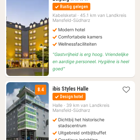
nachten
Rustig gelegen
vanaf
€
Kabelsketal
·
45.1 km van Landkreis
Mansfeld-Südharz
64,35
Modern hotel
Comfortabele kamers
Wellnessfaciliteiten
"Gastvrijheid is erg hoog. Vriendelijke
en aardige personeel. Hygiëne is heel
goed"
2
ibis Styles Halle
8.4
nachten
Design hotel
vanaf
€
Halle
·
39 km van Landkreis
Mansfeld-Südharz
71,76
Dichtbij het historische
stadscentrum
Uitgebreid ontbijtbuffet
Creatieve inrichting