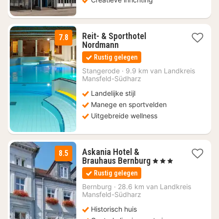
Reit- & Sporthotel
7.8
2
Nordmann
nachten
Rustig gelegen
vanaf
€
Stangerode
·
9.9 km van Landkreis
Mansfeld-Südharz
144
Landelijke stijl
Manege en sportvelden
Uitgebreide wellness
Askania Hotel &
8.5
2
Brauhaus Bernburg
, 3 Sterren
nachten
Rustig gelegen
vanaf
€
Bernburg
·
28.6 km van Landkreis
Mansfeld-Südharz
116,10
Historisch huis