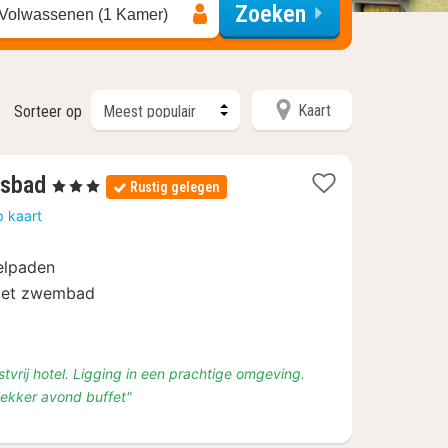
Zoeken
 Volwassenen (1 Kamer)
Kaart
Sorteer op
3
isbad
, 3 Sterren
Rustig gelegen
nachten
p kaart
vanaf
€
elpaden
72,67
 met zwembad
tvrij hotel. Ligging in een prachtige omgeving.
 lekker avond buffet"