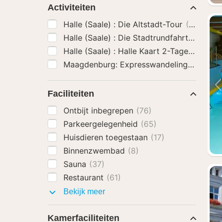
Activiteiten
Halle (Saale) : Die Altstadt-Tour
(9)
Halle (Saale) : Die Stadtrundfahrt met d
Halle (Saale) : Halle Kaart 2-Tages-Ticket
Maagdenburg: Expresswandeling met een 
Faciliteiten
Ontbijt inbegrepen
(76)
Parkeergelegenheid
(65)
Huisdieren toegestaan
(17)
Binnenzwembad
(8)
Sauna
(37)
Restaurant
(61)
Faciliteiten
Bekijk meer
Kamerfaciliteiten