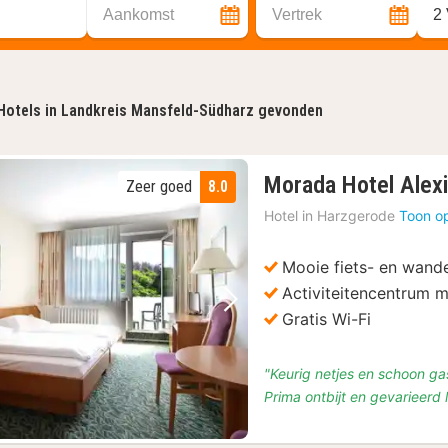
Aankomst
Vertrek
2
Hotels in Landkreis Mansfeld-Südharz gevonden
Morada Hotel Alex
Zeer goed
8.0
Hotel in
Harzgerode
Toon o
Mooie fiets- en wand
Activiteitencentrum
Vorige foto
Volgende foto
Gratis Wi-Fi
"Keurig netjes en schoon gas
Prima ontbijt en gevarieerd