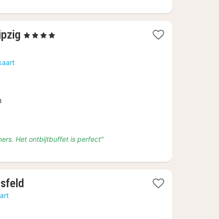
3
ipzig
, 4 Sterren
nachten
vanaf
kaart
€
53
n
rs. Het ontbijtbuffet is perfect"
1
sfeld
nacht
art
vanaf
€