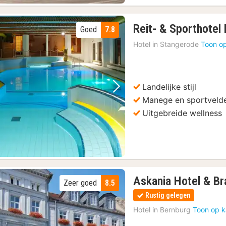
Reit- & Sporthote
Goed
7.8
e Halle-Hopper
(9)
Hotel in
Stangerode
Toon op
(9)
plaatselijke bewoner
(1)
Landelijke stijl
Vorige foto
Volgende foto
Manege en sportveld
Uitgebreide wellness
Askania Hotel & B
Zeer goed
8.5
Rustig gelegen
Hotel in
Bernburg
Toon op k