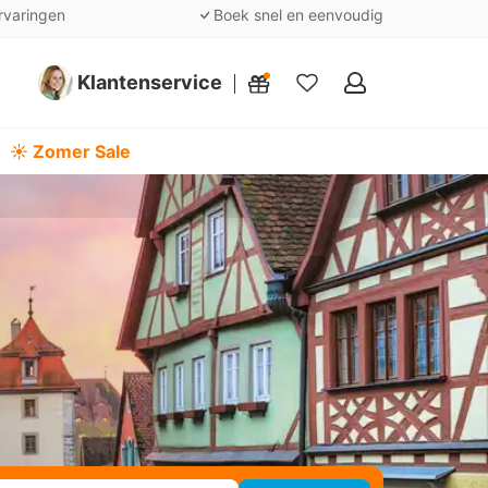
rvaringen
Boek snel en eenvoudig
Klantenservice
Mijn
favorieten
☀️ Zomer Sale