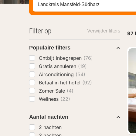
Zoek op hotel, regio of stad
Filter op
Verwijder filters
97
Populaire filters
Ontbijt inbegrepen
(76)
Gratis annuleren
(19)
Airconditioning
(54)
Betaal in het hotel
(92)
Zomer Sale
(4)
Wellness
(22)
Aantal nachten
2 nachten
3 nachten