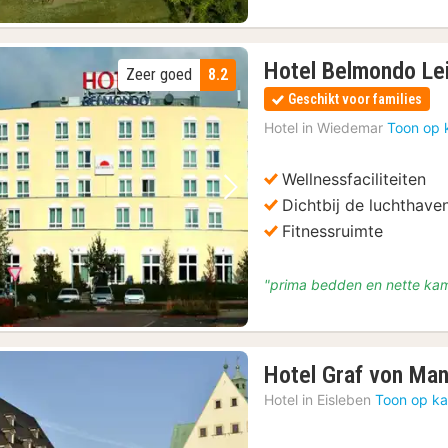
Hotel Belmondo Le
Zeer goed
8.2
Geschikt voor families
Hotel in
Wiedemar
Toon op 
Wellnessfaciliteiten
Vorige foto
Volgende foto
Dichtbij de luchthave
Fitnessruimte
"prima bedden en nette kame
Hotel Graf von Man
Hotel in
Eisleben
Toon op ka