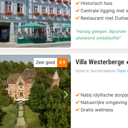
Historisch huis
Centrale ligging met 
Vorige foto
Volgende foto
Restaurant met Duitse
"Handig gelegen. Bijzonder v
uitstekend ontbijtbuffet"
Villa Westerberge
Zeer goed
8.9
,
Hotel in
Aschersleben
Toon 
Nabij idyllische dorpj
Vorige foto
Volgende foto
Natuurrijke omgeving
Gratis wellness