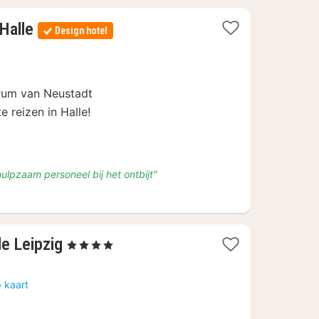
1
Halle
Design hotel
nacht
vanaf
€
69,84
rum van Neustadt
e reizen in Halle!
hulpzaam personeel bij het ontbijt"
1
e Leipzig
, 4 Sterren
nacht
vanaf
 kaart
€
58,50