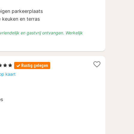
116,10
eigen parkeerplaats
 keuken en terras
riendelijk en gastvrij ontvangen. Werkelijk
1
 3 Sterren
Rustig gelegen
nacht
op kaart
vanaf
€
159,70
es