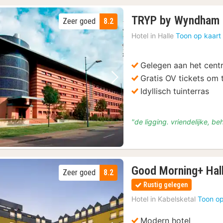
TRYP by Wyndham 
Zeer goed
8.2
Hotel in
Halle
Toon op kaart
Gelegen aan het cent
Gratis OV tickets om t
Vorige foto
Volgende foto
Idyllisch tuinterras
"de ligging. vriendelijke, be
Good Morning+ Hall
Zeer goed
8.2
Rustig gelegen
Hotel in
Kabelsketal
Toon op
Modern hotel