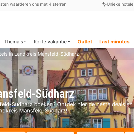
sten waarderen ons met 4 sterren
Unieke hotele
Thema's
Korte vakantie
Outlet
Last minutes
els in Landkreis Mansfeld-Südharz
ansfeld-Südharz
nsfeld-Südharz boeken? Ontdek hier de beste deals en
andkreis Mansfeld-Südharz!