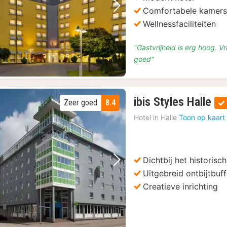
Comfortabele kamer
Vorige foto
Volgende foto
Wellnessfaciliteiten
"Gastvrijheid is erg hoog. V
goed"
2
ibis Styles Halle
Zeer goed
8.4
na
Hotel in
Halle
Toon op kaart
va
€
71
Dichtbij het historis
Vorige foto
Volgende foto
Uitgebreid ontbijtbuff
Creatieve inrichting