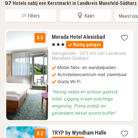
97
Hotels nabij een Kerstmarkt in Landkreis Mansfeld-Südhar
Filters
Kaart
3
Morada Hotel Alexisbad
8.0
nachten
, 3 Sterren
Rustig gelegen
vanaf
€
Harzgerode
·
24.5 km van Landkreis
Mansfeld-Südharz
72,67
Mooie fiets- en wandelpaden
Activiteitencentrum met zwembad
Gratis Wi-Fi
"Keurig netjes en schoon gastvrij
hotel. Ligging in een prachtige
omgeving. Prima ontbijt en
gevarieerd lekker avond buffet"
1
TRYP by Wyndham Halle
8.2
nacht