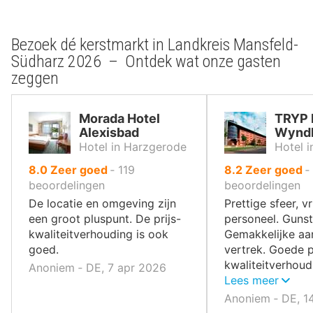
Bezoek dé kerstmarkt in Landkreis Mansfeld-
Südharz 2026 – Ontdek wat onze gasten
zeggen
Morada Hotel
TRYP 
Alexisbad
Wyndh
Hotel in Harzgerode
Hotel i
uit
uit
8.0
Zeer goed
‐
119
8.2
Zeer goed
‐
10
10
beoordelingen
beoordelingen
,
,
De locatie en omgeving zijn
Prettige sfeer, vr
een groot pluspunt. De prijs-
personeel. Gunst
kwaliteitverhouding is ook
Gemakkelijke aa
goed.
vertrek. Goede p
kwaliteitverhoud
Anoniem ‐ DE, 7 apr 2026
echte aanrader.
Lees meer
Anoniem ‐ DE, 1