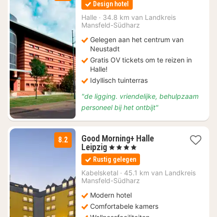
Design hotel
vanaf
€
Halle
·
34.8 km van Landkreis
Mansfeld-Südharz
69,84
Gelegen aan het centrum van
Neustadt
Gratis OV tickets om te reizen in
Halle!
Idyllisch tuinterras
"de ligging. vriendelijke, behulpzaam
personeel bij het ontbijt"
Good Morning+ Halle
8.2
1
Leipzig
, 4 Sterren
nacht
Rustig gelegen
vanaf
€
Kabelsketal
·
45.1 km van Landkreis
Mansfeld-Südharz
58,50
Modern hotel
Comfortabele kamers