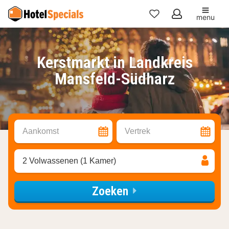
menu
Mijn
favorieten
Kerstmarkt in Landkreis
Mansfeld-Südharz
Aankomst
Vertrek
2 Volwassenen (1 Kamer)
Zoeken