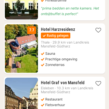
Fitnessruimte
"prima bedden en nette kamers. Het
ontbijtbuffet is perfect"
3
Hotel Harzresidenz
7.7
nachten
Rustig gelegen
vanaf
€
Thale
·
29.9 km van Landkreis
Mansfeld-Südharz
53,33
Sauna
Prachtige omgeving
Zonneterras
1
Hotel Graf von Mansfeld
nacht
Eisleben
·
10.3 km van Landkreis
vanaf
Mansfeld-Südharz
€
Restaurant
60,30
Fietsverhuur