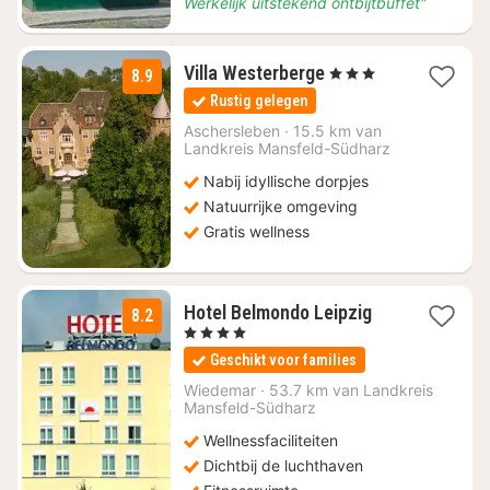
Werkelijk uitstekend ontbijtbuffet"
1
Villa Westerberge
, 3 Sterren
8.9
nacht
Rustig gelegen
vanaf
€
Aschersleben
·
15.5 km van
Landkreis Mansfeld-Südharz
159,70
Nabij idyllische dorpjes
Natuurrijke omgeving
Gratis wellness
3
Hotel Belmondo Leipzig
8.2
nachten
, 4 Sterren
vanaf
Geschikt voor families
€
53
Wiedemar
·
53.7 km van Landkreis
Mansfeld-Südharz
Wellnessfaciliteiten
Dichtbij de luchthaven