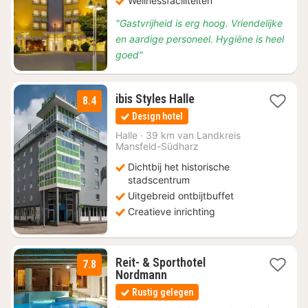
Wellnessfaciliteiten
"Gastvrijheid is erg hoog. Vriendelijke
en aardige personeel. Hygiëne is heel
goed"
2
ibis Styles Halle
8.4
nachten
Design hotel
vanaf
€
Halle
·
39 km van Landkreis
Mansfeld-Südharz
71,76
Dichtbij het historische
stadscentrum
Uitgebreid ontbijtbuffet
Creatieve inrichting
Reit- & Sporthotel
7.8
1
Nordmann
nacht
Rustig gelegen
vanaf