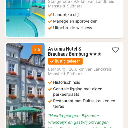
€
Stangerode
·
9.9 km van Landkreis
Mansfeld-Südharz
144
Landelijke stijl
Manege en sportvelden
Uitgebreide wellness
Askania Hotel &
8.5
1
Brauhaus Bernburg
, 3 Sterren
nacht
Rustig gelegen
vanaf
€
Bernburg
·
28.6 km van Landkreis
Mansfeld-Südharz
116,10
Historisch huis
Centrale ligging met eigen
parkeerplaats
Restaurant met Duitse keuken en
terras
"Handig gelegen. Bijzonder
vriendelijk en gastvrij ontvangen.