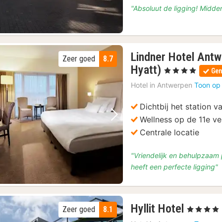
"Absoluut de ligging! Middeni
Lindner Hotel Antw
Zeer goed
8.7
2
Hyatt)
, 4 Sterren
Gen
nachten
Hotel in
Antwerpen
Toon op
vanaf
€
Dichtbij het station 
145
Wellness op de 11e ve
Vorige foto
Volgende foto
Centrale locatie
"Vriendelijk en behulpzaam p
heeft een perfecte ligging"
2
Hyllit Hotel
Zeer goed
8.1
, 4 Sterren
nachte