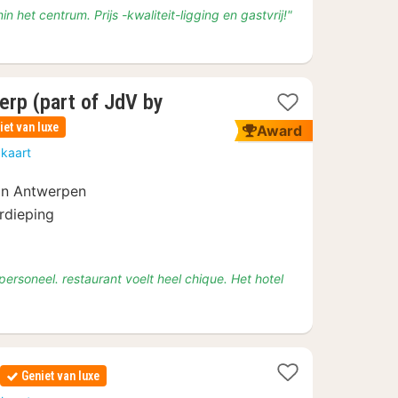
n het centrum. Prijs -kwaliteit-ligging en gastvrij!"
erp (part of JdV by
iet van luxe
Award
 kaart
van Antwerpen
rdieping
ersoneel. restaurant voelt heel chique. Het hotel
Geniet van luxe
n