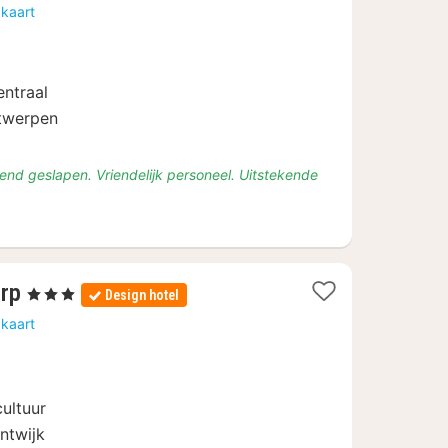
nachten
 kaart
vanaf
€
77,37
entraal
ntwerpen
end geslapen. Vriendelijk personeel. Uitstekende
1
erp
, 3 Sterren
Design hotel
nacht
 kaart
vanaf
€
79
ultuur
ntwijk