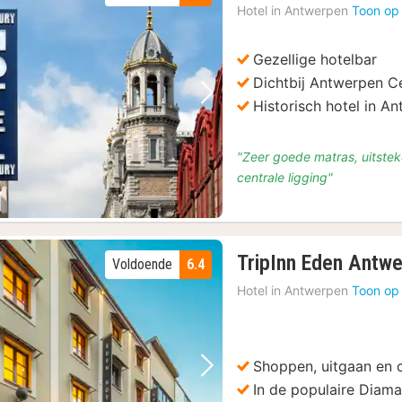
Hotel in
Antwerpen
Toon op
Gezellige hotelbar
Dichtbij Antwerpen C
Vorige foto
Volgende foto
Historisch hotel in A
"Zeer goede matras, uitstek
centrale ligging"
TripInn Eden Antw
Voldoende
6.4
Hotel in
Antwerpen
Toon op
Shoppen, uitgaan en c
Vorige foto
Volgende foto
In de populaire Diama