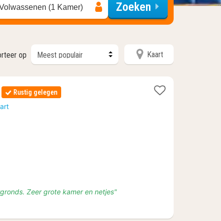
Zoeken
 Volwassenen (1 Kamer)
Kaart
rteer op
n
Rustig gelegen
t
art
f
gronds. Zeer grote kamer en netjes"