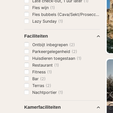
Late check-out, 1 uur later
(1)
Fles wijn
(1)
Fles bubbels (Cava/Sekt/Prosecco)
(2)
Lazy Sunday
(1)
Faciliteiten
Ontbijt inbegrepen
(2)
Parkeergelegenheid
(2)
Huisdieren toegestaan
(1)
Restaurant
(1)
Fitness
(1)
Bar
(2)
Terras
(2)
Nachtportier
(1)
Kamerfaciliteiten