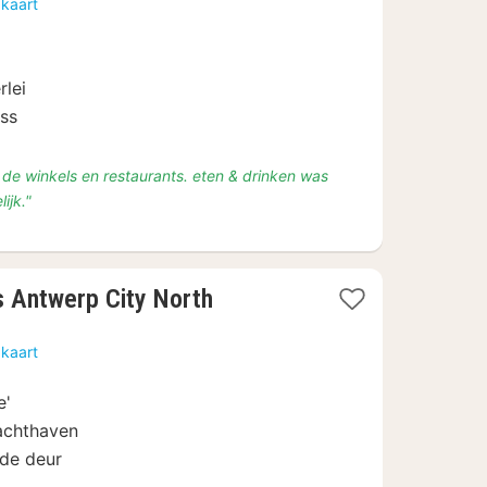
 kaart
rlei
ess
on de winkels en restaurants. eten & drinken was
ijk."
1
s Antwerp City North
nacht
vanaf
 kaart
€
89
e'
jachthaven
 de deur