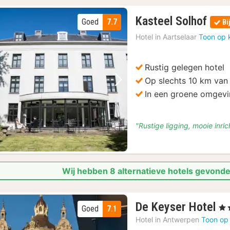
1
Kasteel Solhof
Goed
7.7
Bi
nac
Hotel in
Aartselaar
Toon op 
van
€
139
Rustig gelegen hotel
Op slechts 10 km va
Vorige foto
Volgende foto
In een groene omgev
"Rustige ligging, mooie inric
Wij hebben 8 alternatieve hotels gevond
1
De Keyser Hotel
, 4 
Goed
7.1
na
Hotel in
Antwerpen
Toon op