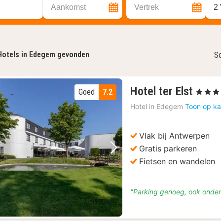
Aankomst
Vertrek
2
Hotels in Edegem gevonden
So
1
Hotel ter Elst
Goed
7.2
, 3 Sterre
nach
Hotel in
Edegem
Toon op ka
vana
€
114
Vlak bij Antwerpen
Gratis parkeren
Vorige foto
Volgende foto
Fietsen en wandelen
"Parking genoeg, ook onder