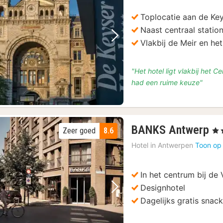
va
€
Toplocatie aan de Key
82
Naast centraal statio
Vorige foto
Volgende foto
Vlakbij de Meir en he
"Het hotel ligt vlakbij het 
had een ruime keuze"
1
BANKS Antwerp
Zeer goed
8.6
, 4 
na
Hotel in
Antwerpen
Toon op
va
€
11
In het centrum bij de
Designhotel
Vorige foto
Volgende foto
Dagelijks gratis snac