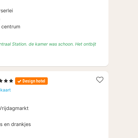
naf
serlei
,17
n
t centrum
Centraal Station. de kamer was schoon. Het ontbijt
Sterren
Design hotel
cht
 kaart
naf
4,30
 Vrijdagmarkt
ks en drankjes