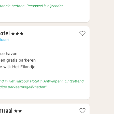
rtabele bedden. Personeel is bijzonder
1
otel
, 3 Sterren
nacht
 kaart
vanaf
€
pse haven
97,50
en gratis parkeren
 wijk Het Eilandje
nd in Het Harbour Hotel in Antwerpen!. Ontzettend
ldige parkeermogelijkheden"
2
traal
, 2 Sterren