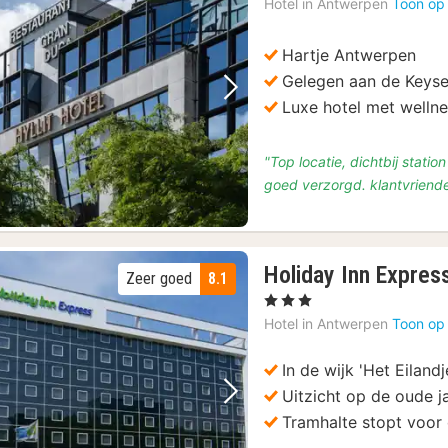
Hotel in
Antwerpen
Toon op
vanaf
€
Hartje Antwerpen
104,50
Gelegen aan de Keyse
Vorige foto
Volgende foto
Luxe hotel met welln
"Top locatie, dichtbij stati
goed verzorgd. klantvriendel
Holiday Inn Expres
Zeer goed
8.1
, 3 Sterren
Hotel in
Antwerpen
Toon op
In de wijk 'Het Eilandj
Uitzicht op de oude 
Vorige foto
Volgende foto
Tramhalte stopt voor