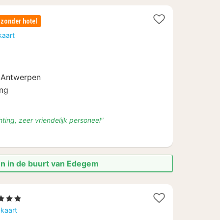
jzonder hotel
ht
kaart
af
n Antwerpen
ing
hting, zeer vriendelijk personeel"
en in de buurt van Edegem
Sterren
cht
 kaart