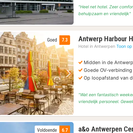
"Heel net hotel. Zeer comfo
behulpzaam en vriendelijk"
Antwerp Harbour H
Goed
7.3
Hotel in
Antwerpen
Toon op
Midden in de Antwer
Goede OV-verbinding 
Vorige foto
Volgende foto
Op loopafstand van de
"Wat een fantastisch weeke
vriendelijk personeel. Gewe
a&o Antwerpen Cen
Voldoende
6.7