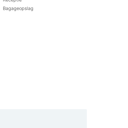
Bagageopslag
de rustige omgeving zorgen voor een