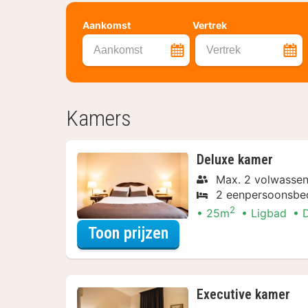
Aankomst
Vertrek
Aankomst
Vertrek
Kamers
Deluxe kamer
Max. 2 volwasse
2 eenpersoonsbe
2
25m
Ligbad
voor Late Check-out
Toon prijzen
Executive kamer