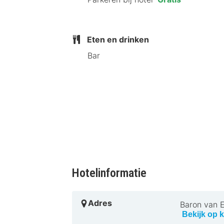
Waarom onze HotelSpecialist Ka
Kasteel Solhof is ideaal voor een r
Eten en drinken
onvergetelijk verblijf. Boek nu en erv
Bar
Hotelinformatie
Adres
Baron van E
Bekijk op k