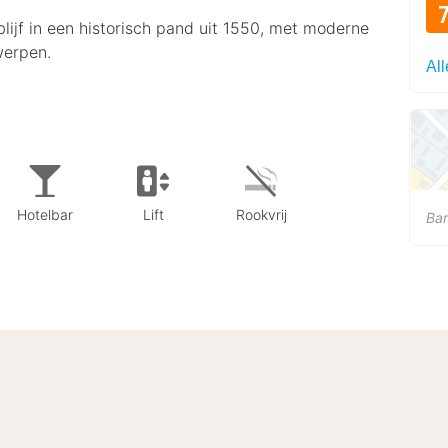
blijf in een historisch pand uit 1550, met moderne
werpen.
Al
Hotelbar
Lift
Rookvrij
Bar