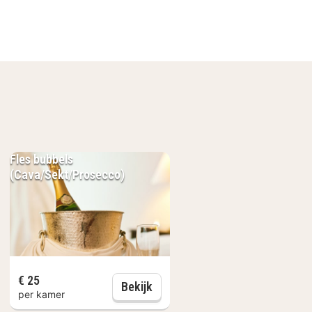
een licht interieur. Kasteel Solhof
urt:
Fles bubbels
(Cava/Sekt/Prosecco)
en vakantie.
grenzende park van Aartselaar.
€ 25
wijn
Fles bubbels (Cava/Sekt/Prose
Bekijk
per kamer