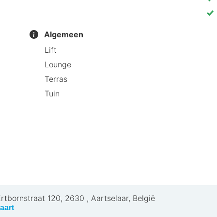
steel Solhof aanbeveelt
omantisch weekendje weg. De historische ambiance en 
Algemeen
aar de perfecte mix van historie en luxe!
Lift
Lounge
Terras
Tuin
rtbornstraat 120
,
2630
,
Aartselaar, België
aart