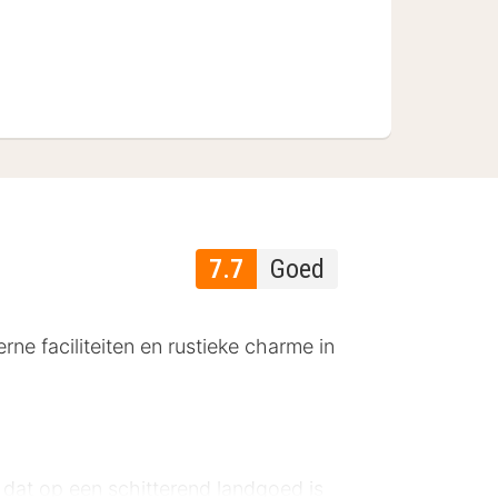
7.7
Goed
rne faciliteiten en rustieke charme in
f dat op een schitterend landgoed is