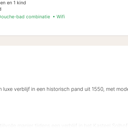
en en 1 kind
d
Douche-bad combinatie
Wifi
 Arrangement
 luxe verblijf in een historisch pand uit 1550, met mode
lvolle manier tijdens een verblijf in het Kasteel Solho