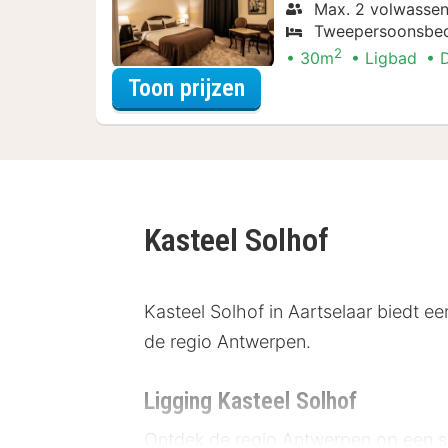
Max. 2 volwassen
Tweepersoonsbe
2
30m
Ligbad
voor Late Check-out
Toon prijzen
Kasteel Solhof
Kasteel Solhof in Aartselaar biedt een
de regio Antwerpen.
Ligging Kasteel Solhof
Ontdek de regio Antwerpen op een stij