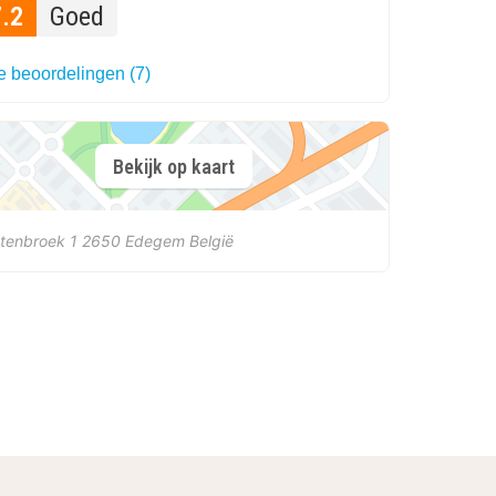
7.2
Goed
e beoordelingen (7)
Bekijk op kaart
tenbroek 1
2650
Edegem
België