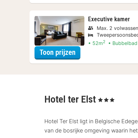
Executive kamer
Max. 2 volwassen
Tweepersoonsbe
2
52m
Bubbelbad
voor Wellness Arran
Toon prijzen
Hotel ter Elst
, 3 Sterren
Hotel Ter Elst ligt in Belgische Edeg
van de bosrijke omgeving waarin het 3