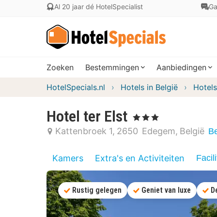
Al 20 jaar dé HotelSpecialist
Ga
Zoeken
Bestemmingen
Aanbiedingen
HotelSpecials.nl
Hotels in België
Hotels
Hotel ter Elst
, 3 Sterren
Kattenbroek 1
2650
Edegem
België
Be
Kamers
Extra's en Activiteiten
Facili
Rustig gelegen
Geniet van luxe
D