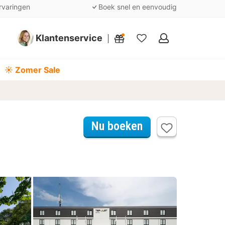
rvaringen
Boek snel en eenvoudig
Klantenservice
Mijn
favorieten
☀️ Zomer Sale
Nu boeken