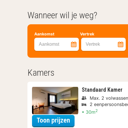
Wanneer wil je weg?
Aankomst
Vertrek
Aankomst
Vertrek
Kamers
Standaard Kamer
Max. 2 volwassen
2 eenpersoonsbe
2
30m
voor Standaard Kame
Toon prijzen