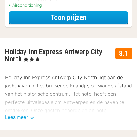
Airconditioning
voor Late Check-
Toon prijzen
Holiday Inn Express Antwerp City
8.1
North
, 3 Sterren
Holiday Inn Express Antwerp City North ligt aan de
jachthaven in het bruisende Eilandje, op wandelafstand
van het historische centrum. Het hotel heeft een
perfecte uitvalsbasis om Antwerpen en de haven te
ontdekken! Onze gasten beoordelen dit hotel
Lees meer
gemiddeld met een 8.1.
Ligging Holiday Inn Express Antwerp City