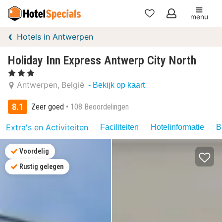
menu
Mijn
Hotels in Antwerpen
favorieten
Holiday Inn Express Antwerp City North
, 3 Sterren
Antwerpen
België
- Bekijk op kaart
8.1
Zeer goed
108 Beoordelingen
Extra's en Activiteiten
Faciliteiten
Hotelinformatie
B
Voordelig
Rustig gelegen