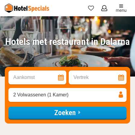
menu
Mijn
favorieten
Hotels met restaurant in Dalarna
Aankomst
Vertrek
2 Volwassenen (1 Kamer)
Zoeken