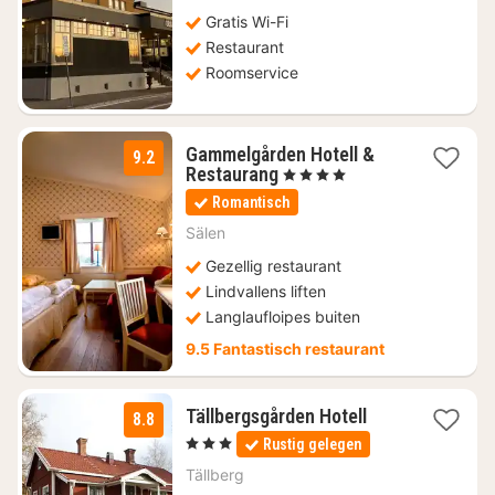
Gratis Wi-Fi
Restaurant
Roomservice
Gammelgården Hotell &
9.2
1
Restaurang
, 4 Sterren
nacht
Romantisch
vanaf
€
Sälen
141,30
Gezellig restaurant
Lindvallens liften
Langlaufloipes buiten
9.5 Fantastisch restaurant
1
Tällbergsgården Hotell
8.8
nacht
, 3 Sterren
Rustig gelegen
vanaf
€
Tällberg
118,05