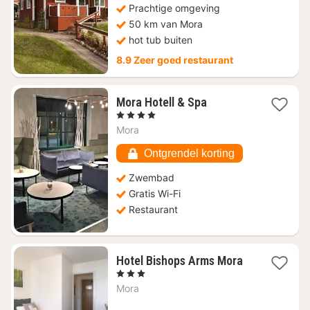
Prachtige omgeving
50 km van Mora
hot tub buiten
8.9 Zeer goed restaurant
1
Mora Hotell & Spa
nacht
, 4 Sterren
vanaf
Mora
€
115,02
Ontgrendel korting
Zwembad
Gratis Wi-Fi
Restaurant
1
Hotel Bishops Arms Mora
nacht
, 3 Sterren
vanaf
Mora
€
109,07