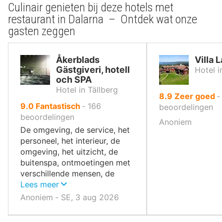
Culinair genieten bij deze hotels met
restaurant in Dalarna – Ontdek wat onze
gasten zeggen
Åkerblads
Villa 
Gästgiveri, hotell
Hotel i
och SPA
Hotel in Tällberg
uit
8.9
Zeer goed
uit
9.0
Fantastisch
‐
166
10
beoordelingen
10
beoordelingen
,
Anoniem
,
De omgeving, de service, het
personeel, het interieur, de
omgeving, het uitzicht, de
buitenspa, ontmoetingen met
verschillende mensen, de
natuur en het groen, de
Lees meer
inrichting binnen en buiten.
Anoniem ‐ SE, 3 aug 2026