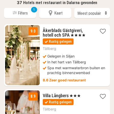
37
Hotels met restaurant in Dalarna gevonden
1
Filters
Kaart
Åkerblads Gästgiveri,
9.0
2
hotell och SPA
, 4 Sterren
nachten
Rustig gelegen
vanaf
€
Tällberg
113,52
Gelegen in Siljan
In het hart van Tällberg
Spa met warmwaterbron buiten en
prachtig binnenzwembad
8.6 Zeer goed restaurant
1
Villa Långbers
, 3 Sterren
8.9
nacht
Rustig gelegen
vanaf
€
Tällberg
104,84