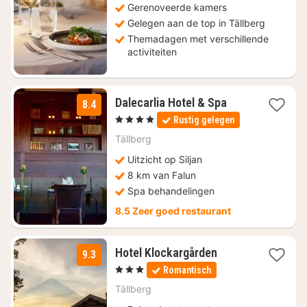
Gerenoveerde kamers
Gelegen aan de top in Tällberg
Themadagen met verschillende
activiteiten
1
Dalecarlia Hotel & Spa
8.4
nacht
, 4 Sterren
Rustig gelegen
vanaf
€
Tällberg
149,05
Uitzicht op Siljan
8 km van Falun
Spa behandelingen
8.5 Zeer goed restaurant
1
Hotel Klockargården
9.3
nacht
, 3 Sterren
Romantisch
vanaf
€
Tällberg
117,60