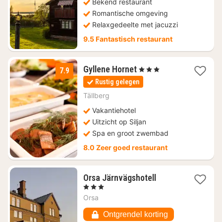
Bekend restaurant
Romantische omgeving
Relaxgedeelte met jacuzzi
9.5 Fantastisch restaurant
1
Gyllene Hornet
, 3 Sterren
7.9
nacht
Rustig gelegen
vanaf
€
Tällberg
92,30
Vakantiehotel
Uitzicht op Siljan
Spa en groot zwembad
8.0 Zeer goed restaurant
1
Orsa Järnvägshotell
nacht
, 3 Sterren
vanaf
Orsa
€
131,10
Ontgrendel korting