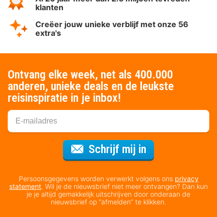
klanten
Creëer jouw unieke verblijf met onze 56
extra's
Ontvang elke week, net als 400.000
anderen, unieke deals en de leukste
reisinspiratie in je inbox!
Voor de nieuws
Schrijf mij in
Persoonsgegevens worden verwerkt volgens ons
privacy
statement
. Wil je de nieuwsbrief niet meer ontvangen? Dan kun
je je altijd gemakkelijk uitschrijven door onderaan de
nieuwsbrief op “afmelden” te klikken.