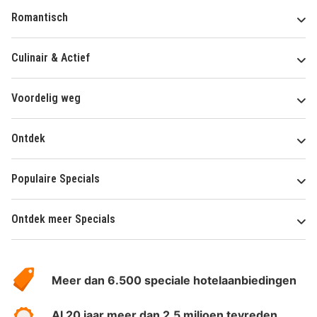
Romantisch
Culinair & Actief
Voordelig weg
Ontdek
Populaire Specials
Ontdek meer Specials
Over
HotelSpecials
Meer dan 6.500 speciale hotelaanbiedingen
Al 20 jaar meer dan 2.5 miljoen tevreden