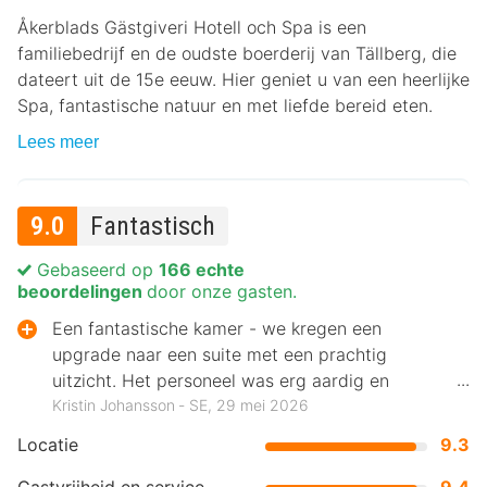
Åkerblads Gästgiveri Hotell och Spa is een
familiebedrijf en de oudste boerderij van Tällberg, die
dateert uit de 15e eeuw. Hier geniet u van een heerlijke
Spa, fantastische natuur en met liefde bereid eten.
Lees meer
9.0
Fantastisch
Gebaseerd op
166 echte
beoordelingen
door onze gasten.
Een fantastische kamer - we kregen een
upgrade naar een suite met een prachtig
uitzicht. Het personeel was erg aardig en
servicegericht.
Kristin Johansson ‐ SE, 29 mei 2026
Locatie
9.3
Gastvrijheid en service
9.4