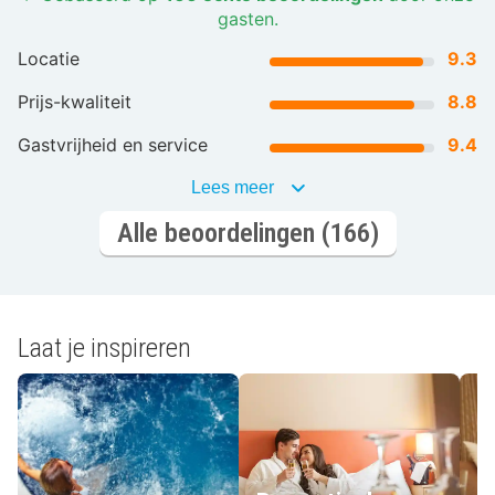
gasten.
maaltijden en luxe menu's, waardoor het verblijf nog
onvergetelijker wordt.
Locatie
9.3
Prijs-kwaliteit
8.8
Automatisch vertaald door Google Translate
Gastvrijheid en service
9.4
Lees meer
Alle beoordelingen (166)
Laat je inspireren