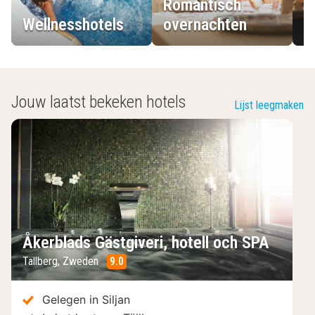
Romantisch
Wellnesshotels
overnachten
L
Jouw laatst bekeken hotels
Lijst leegmaken
Åkerblads Gästgiveri, hotell och SPA
Tällberg
,
Zweden
9.0
/10
Gelegen in Siljan