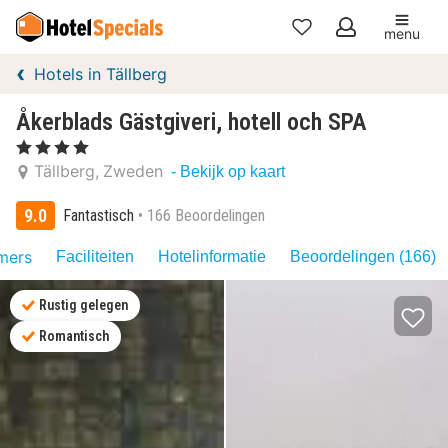
menu
Mijn
Hotels in Tällberg
favorieten
Åkerblads Gästgiveri, hotell och SPA
, 4 Sterren
Tällberg
Zweden
- Bekijk op kaart
9.0
Fantastisch
166 Beoordelingen
mers
Faciliteiten
Hotelinformatie
Beoordelingen (166)
Rustig gelegen
Romantisch