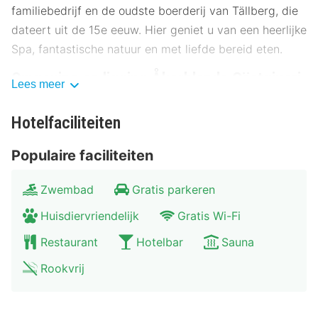
familiebedrijf en de oudste boerderij van Tällberg, die
dateert uit de 15e eeuw. Hier geniet u van een heerlijke
Spa, fantastische natuur en met liefde bereid eten.
Omgeving en ligging Åkerblands Gästgiveri
Lees meer
Het hotel ligt in het hart van Tällberg, op slechts 160
Hotelfaciliteiten
meter van de dichtstbijzijnde bushalte en op 2
kilometer van het treinstation van Tällberg. (Naar de
Populaire faciliteiten
grotere stad Leksand is het iets meer dan anderhalve
kilometer.) De luchthaven van Dala ligt op ongeveer
Zwembad
Gratis parkeren
10,5 kilometer afstand en u die met de auto komt, kunt
Huisdiervriendelijk
Gratis Wi-Fi
gratis parkeren bij het hotel.
Restaurant
Hotelbar
Sauna
Faciliteiten Åkerblands Gästgiveri
Rookvrij
Het hotel biedt kamers voor kleine en grote groepen.
Alle kamers van Åkerblands Gästgiveri hebben: