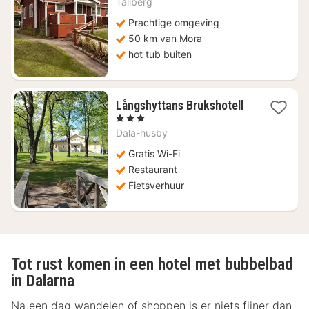
€
Tällberg
155,65
Prachtige omgeving
50 km van Mora
hot tub buiten
Långshyttans Brukshotell
1
, 3 Sterren
nacht
Dala-husby
vanaf
€
Gratis Wi-Fi
244,06
Restaurant
Fietsverhuur
Tot rust komen in een hotel met bubbelbad
in Dalarna
Na een dag wandelen of shoppen is er niets fijner dan