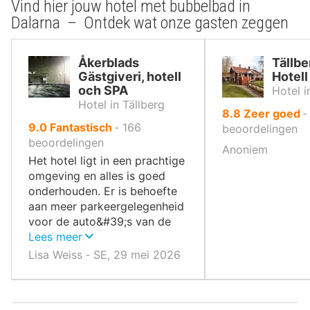
Vind hier jouw hotel met bubbelbad in
Dalarna – Ontdek wat onze gasten zeggen
Åkerblads
Tällb
Gästgiveri, hotell
Hotell
och SPA
Hotel i
Hotel in Tällberg
uit
8.8
Zeer goed
uit
9.0
Fantastisch
‐
166
10
beoordelingen
10
beoordelingen
,
Anoniem
,
Het hotel ligt in een prachtige
omgeving en alles is goed
onderhouden. Er is behoefte
aan meer parkeergelegenheid
voor de auto&#39;s van de
gasten.
Lees meer
Lisa Weiss ‐ SE, 29 mei 2026