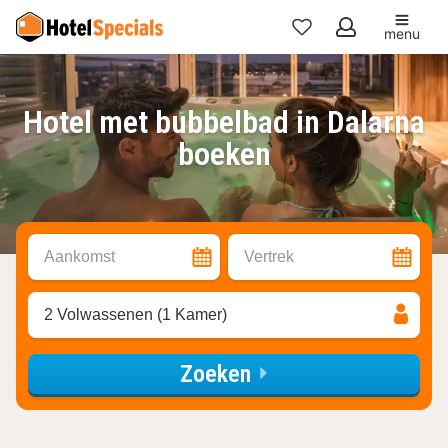
menu
Mijn
favorieten
Hotel met bubbelbad in Dalarna
boeken
Aankomst
Vertrek
2 Volwassenen (1 Kamer)
Zoeken