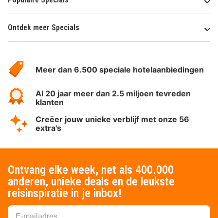
Ontdek meer Specials
Over
HotelSpecials
Meer dan 6.500 speciale hotelaanbiedingen
Al 20 jaar meer dan 2.5 miljoen tevreden
klanten
Creëer jouw unieke verblijf met onze 56
extra's
Ontvang elke week, net als 400.000
anderen, unieke deals en de leukste
reisinspiratie in je inbox!