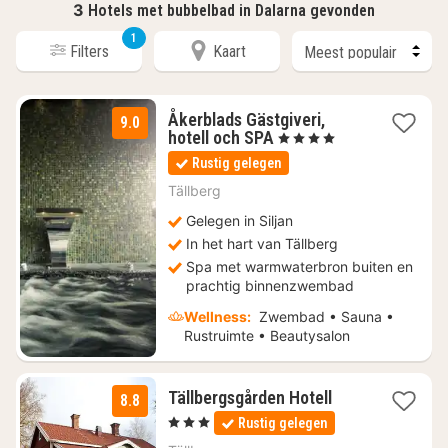
3
Hotels met bubbelbad in Dalarna gevonden
1
Filters
Kaart
Åkerblads Gästgiveri,
9.0
1
hotell och SPA
, 4 Sterren
nacht
Rustig gelegen
vanaf
€
Tällberg
161,08
Gelegen in Siljan
In het hart van Tällberg
Spa met warmwaterbron buiten en
prachtig binnenzwembad
Wellness:
Zwembad • Sauna •
Rustruimte • Beautysalon
1
Tällbergsgården Hotell
8.8
nacht
, 3 Sterren
Rustig gelegen
vanaf