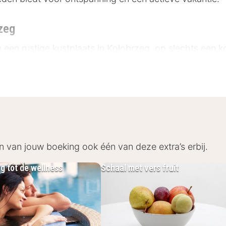
zeg
n een rustige kustplaats in Kołobrzeg, op slechts een 
 van de Oostzee maken het hotel de perfecte uitvals
es langs de kust. Ontdek de omgeving met deze nabijge
e – direct vanaf het hotel
 500 m
– ca. 1,5 km
n van jouw boeking ook één van deze extra’s erbij.
3,5 km
g tot de wellness
Schaal met vers fruit
sort Kołobrzeg
eert met zijn moderne design en een breed scala aan
rlijk licht en een aangename, gastvrije sfeer.