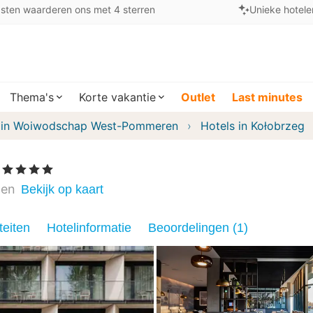
sten waarderen ons met 4 sterren
Unieke hotele
Thema's
Korte vakantie
Outlet
Last minutes
 in Woiwodschap West-Pommeren
Hotels in Kołobrzeg
, 4 Sterren
len
Bekijk op kaart
teiten
Hotelinformatie
Beoordelingen (1)