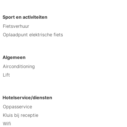
Sport en activiteiten
Fietsverhuur
Oplaadpunt elektrische fiets
Algemeen
Airconditioning
Lift
Hotelservice/diensten
Oppasservice
Kluis bij receptie
mbineren met moderne voorzieningen.
Wifi
lnessruimte garanderen een