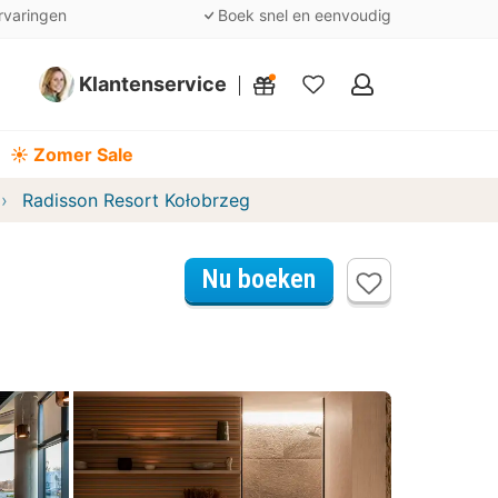
rvaringen
Boek snel en eenvoudig
Klantenservice
Mijn
favorieten
☀️ Zomer Sale
Radisson Resort Kołobrzeg
Nu boeken