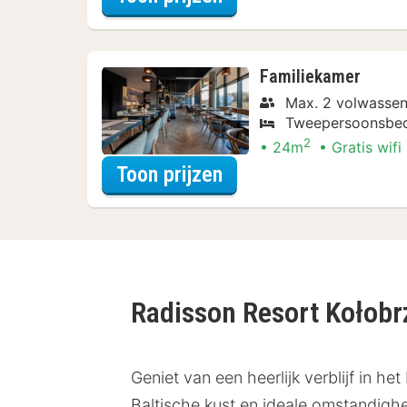
Familiekamer
Max. 2 volwassen
Tweepersoonsbe
2
24m
Gratis wifi
voor Diner Special
Toon prijzen
Radisson Resort Kołob
Geniet van een heerlijk verblijf in 
Baltische kust en ideale omstandigh