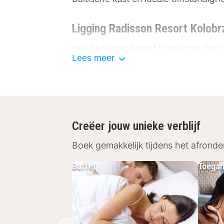
Ligging Radisson Resort Kolobr
Het Radisson Resort Kołobrzeg ligt i
Lees meer
De groene omgeving en de nabijheid
wandelingen, fietstochten of excursi
EuroVelo Baltische Zee Fietsrout
Oostzeestrand Kołobrzeg – ca.
Creëer jouw unieke verblijf
Oude binnenstad van Kołobrzeg 
Kołobrzeg-pier – ca. 3 km
Boek gemakkelijk tijdens het afronde
Vuurtoren van Kołobrzeg – ca. 
Buffet
Toegan
Faciliteiten in het Radisson Re
Het Radisson Resort Kołobrzeg impon
De stijlvolle kamers bieden veel natuu