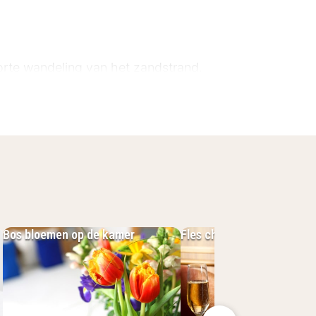
korte wandeling van het zandstrand.
basis voor ontspannende
legen attracties:
Bos bloemen op de kamer
Fles champagne
 recreatie- en comfortmogelijkheden.