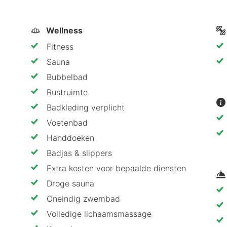
uidensauna, zoutstoomcabine, infraroodsauna)
Wellness
ndelingen
Fitness
Sauna
sson Resort Kołobrzeg aanbeveelt
Bubbelbad
t Radisson Resort Kołobrzeg zou moeten boeken:
Rustruimte
Badkleding verplicht
nd aan de Oostzee.
e kamers
Voetenbad
e
Handdoeken
 activiteiten
Badjas & slippers
n actieve vakantiegangers
Extra kosten voor bepaalde diensten
Droge sauna
Oneindig zwembad
e perfecte keuze voor wie ontspanning aan zee wil co
Volledige lichaamsmassage
brede scala aan recreatiemogelijkheden en de ruime wel