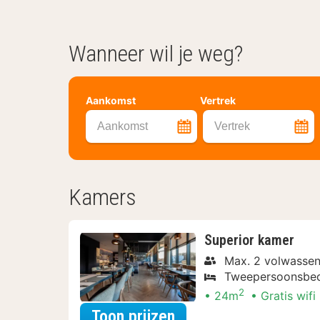
Wanneer wil je weg?
Aankomst
Vertrek
Aankomst
Vertrek
Kamers
Superior kamer
Max. 2 volwasse
Tweepersoonsbe
2
24m
Gratis wifi
voor Voordeel Specia
Toon prijzen