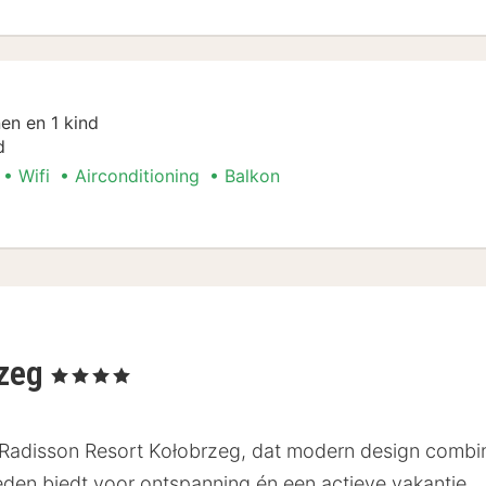
en en 1 kind
d
Wifi
Airconditioning
Balkon
rzeg
, 4 Sterren
het Radisson Resort Kołobrzeg, dat modern design combin
eden biedt voor ontspanning én een actieve vakantie.