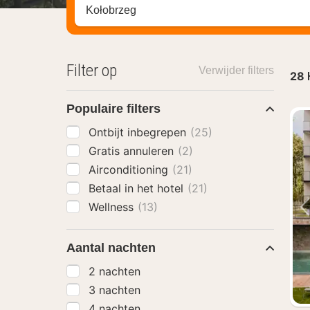
Zoek op hotel, regio of stad
Filter op
Verwijder filters
28
Populaire filters
Ontbijt inbegrepen
(25)
Gratis annuleren
(2)
Airconditioning
(21)
Betaal in het hotel
(21)
Wellness
(13)
Aantal nachten
2 nachten
3 nachten
4 nachten