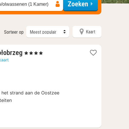
Zoeken
 Volwassenen (1 Kamer)
Kaart
Sorteer op
2
ołobrzeg
, 4 Sterren
nachten
kaart
vanaf
€
89
ij het strand aan de Oostzee
teiten