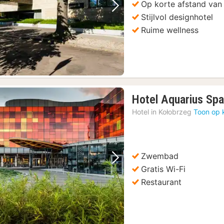
Op korte afstand van 
Vorige foto
Volgende foto
Stijlvol designhotel
Ruime wellness
Hotel Aquarius Sp
Hotel in
Kołobrzeg
Toon op 
Zwembad
Vorige foto
Volgende foto
Gratis Wi-Fi
Restaurant