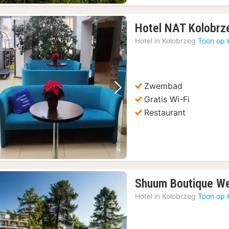
Hotel NAT Kolobrz
Hotel in
Kołobrzeg
Toon op 
Zwembad
Vorige foto
Volgende foto
Gratis Wi-Fi
Restaurant
Shuum Boutique We
Hotel in
Kołobrzeg
Toon op 