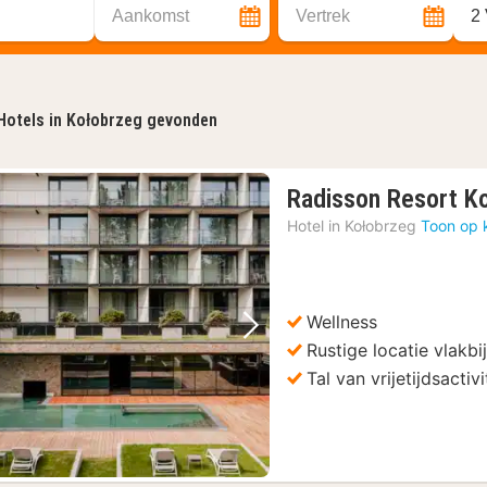
Aankomst
Vertrek
2
Hotels in Kołobrzeg gevonden
Radisson Resort K
Hotel in
Kołobrzeg
Toon op 
Wellness
Vorige foto
Volgende foto
Rustige locatie vlakb
Tal van vrijetijdsactivi