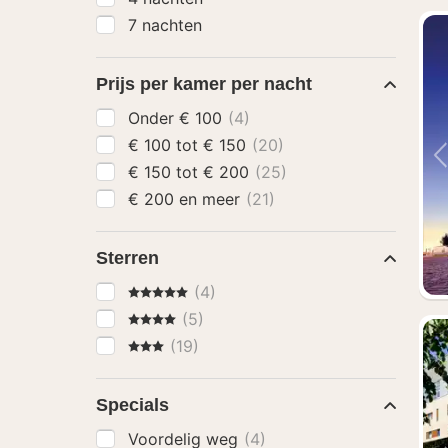
7 nachten
Prijs per kamer per nacht
Onder € 100
(4)
€ 100 tot € 150
(20)
€ 150 tot € 200
(25)
€ 200 en meer
(21)
Sterren
5 Sterren
(4)
4 Sterren
(5)
3 Sterren
(19)
Specials
Voordelig weg
(4)