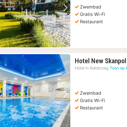
Zwembad
Vorige foto
Volgende foto
Gratis Wi-Fi
Restaurant
Hotel New Skanpol
Hotel in
Kołobrzeg
Toon op 
Zwembad
Vorige foto
Volgende foto
Gratis Wi-Fi
Restaurant