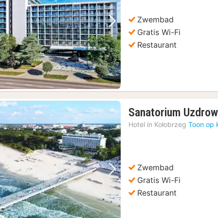
Zwembad
Vorige foto
Volgende foto
Gratis Wi-Fi
Restaurant
Sanatorium Uzdrow
Hotel in
Kołobrzeg
Toon op 
Zwembad
Vorige foto
Volgende foto
Gratis Wi-Fi
Restaurant