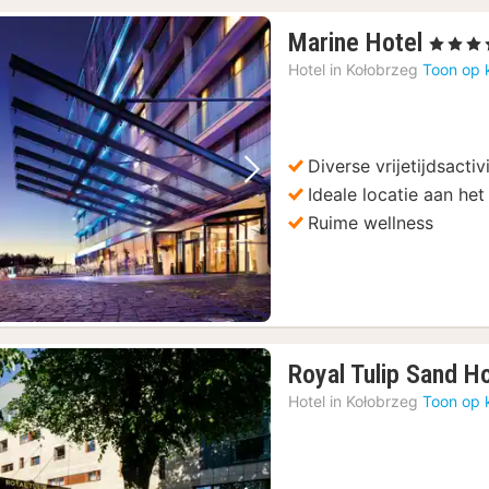
1
Marine Hotel
, 5 Sterre
nacht
Hotel in
Kołobrzeg
Toon op 
vanaf
€
117,1
Diverse vrijetijdsactiv
Vorige foto
Volgende foto
Ideale locatie aan he
Ruime wellness
Royal Tulip Sand H
Hotel in
Kołobrzeg
Toon op 