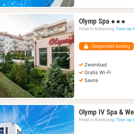
1
Olymp Spa
, 3 Sterren
nacht
Hotel in
Kołobrzeg
Toon op 
vanaf
€
Ontgrendel korting
144,63
Vorige foto
Volgende foto
Zwembad
Gratis Wi-Fi
Sauna
Olymp IV Spa & We
Hotel in
Kołobrzeg
Toon op 