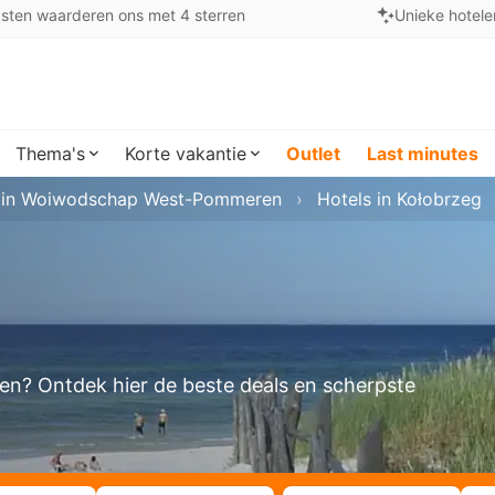
sten waarderen ons met 4 sterren
Unieke hotele
Thema's
Korte vakantie
Outlet
Last minutes
 in Woiwodschap West-Pommeren
Hotels in Kołobrzeg
eken? Ontdek hier de beste deals en scherpste