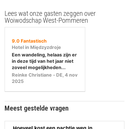
Lees wat onze gasten zeggen over
Woiwodschap West-Pommeren
uit
9.0
Fantastisch
10
Hotel in Międzyzdroje
,
Een wandeling, helaas zijn er
in deze tijd van het jaar niet
zoveel mogelijkheden...
Reinke Christiane ‐ DE, 4 nov
2025
Meest gestelde vragen
Hoeveel kost een nachtje weg in