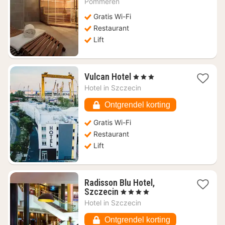
€
Pommeren
49,97
Gratis Wi-Fi
Restaurant
Lift
1
Vulcan Hotel
, 3 Sterren
nacht
Hotel in
Szczecin
vanaf
€
Ontgrendel korting
68,86
Gratis Wi-Fi
Restaurant
Lift
Radisson Blu Hotel,
1
Szczecin
, 4 Sterren
nacht
Hotel in
Szczecin
vanaf
€
Ontgrendel korting