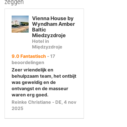
zeggen
Vienna House by
Wyndham Amber
Baltic
Miedzyzdroje
Hotel in
Międzyzdroje
uit
9.0
Fantastisch
‐
17
10
beoordelingen
,
Zeer vriendelijk en
behulpzaam team, het ontbijt
was geweldig en de
ontvangst en de masseur
waren erg goed.
Reinke Christiane ‐ DE, 4 nov
2025