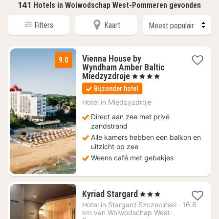
141
Hotels in Woiwodschap West-Pommeren gevonden
Filters
Kaart
Vienna House by
9.0
Wyndham Amber Baltic
1
Miedzyzdroje
, 4 Sterren
nacht
Bijzonder hotel
vanaf
€
Hotel in
Międzyzdroje
118,17
Direct aan zee met privé
zandstrand
Alle kamers hebben een balkon en
uitzicht op zee
Weens café met gebakjes
1
Kyriad Stargard
, 3 Sterren
nacht
Hotel in
Stargard Szczeciński
·
16.6
vanaf
km van Woiwodschap West-