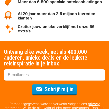
Meer dan 6.500 speciale hotelaanbiedingen
Al 20 jaar meer dan 2.5 miljoen tevreden
klanten
Creëer jouw unieke verblijf met onze 56
extra's
Ontvang elke week, net als 400.000
anderen, unieke deals en de leukste
reisinspiratie in je inbox!
Voor de nieuws
Schrijf mij in
Persoonsgegevens worden verwerkt volgens ons
privacy
statement
. Wil je de nieuwsbrief niet meer ontvangen? Dan kun