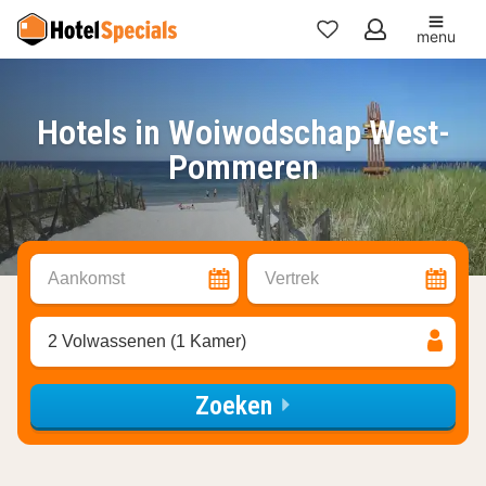
menu
Mijn
favorieten
Hotels in Woiwodschap West-
Pommeren
Aankomst
Vertrek
2 Volwassenen (1 Kamer)
Zoeken