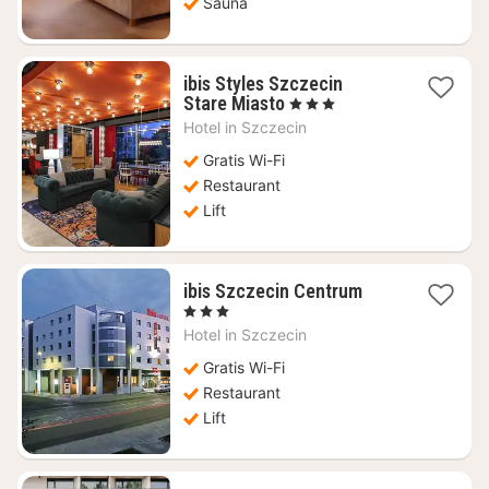
Sauna
ibis Styles Szczecin
1
Stare Miasto
, 3 Sterren
nacht
Hotel in
Szczecin
vanaf
€
Gratis Wi-Fi
58,69
Restaurant
Lift
1
ibis Szczecin Centrum
nacht
, 3 Sterren
vanaf
Hotel in
Szczecin
€
49,58
Gratis Wi-Fi
Restaurant
Lift