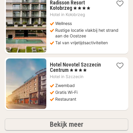
Radisson Resort
2
Kołobrzeg
, 4 Sterren
nachten
Hotel in
Kołobrzeg
vanaf
€
Wellness
89,10
Rustige locatie vlakbij het strand
aan de Oostzee
Tal van vrijetijdsactiviteiten
Hotel Novotel Szczecin
1
Centrum
, 4 Sterren
nacht
Hotel in
Szczecin
vanaf
€
Zwembad
68,40
Gratis Wi-Fi
Restaurant
hotels
Bekijk meer