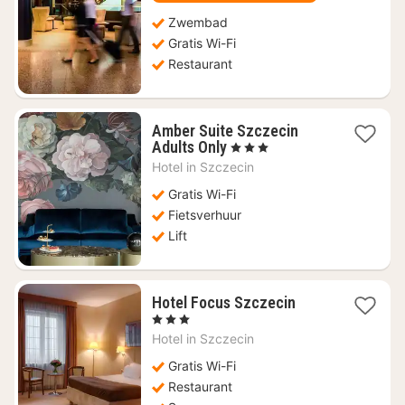
74,31
Zwembad
Gratis Wi-Fi
Restaurant
Amber Suite Szczecin
1
Adults Only
, 3 Sterren
nacht
Hotel in
Szczecin
vanaf
€
Gratis Wi-Fi
65,87
Fietsverhuur
Lift
1
Hotel Focus Szczecin
nacht
, 3 Sterren
vanaf
Hotel in
Szczecin
€
56,41
Gratis Wi-Fi
Restaurant