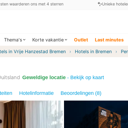
sten waarderen ons met 4 sterren
Unieke hotele
Thema's
Korte vakantie
Outlet
Last minutes
els in Vrije Hanzestad Bremen
Hotels in Bremen
Pe
uitsland
Geweldige locatie
- Bekijk op kaart
teiten
Hotelinformatie
Beoordelingen (8)