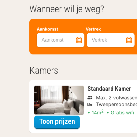
Wanneer wil je weg?
Aankomst
Vertrek
Aankomst
Vertrek
Kamers
Standaard Kamer
Max. 2 volwasse
Tweepersoonsbe
2
14m
Gratis wifi
voor Ontdek de Stad 
Toon prijzen