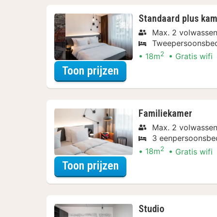
Standaard plus kam
Max. 2 volwasse
Tweepersoonsbe
2
18m
Gratis wifi
voor Ontdek de Stad
Toon prijzen
Familiekamer
Max. 2 volwassen
3 eenpersoonsbe
2
18m
Gratis wifi
voor Ontdek de Stad
Toon prijzen
Studio