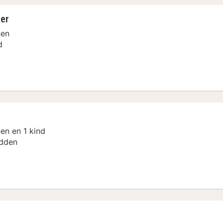
er
nen
d
 Arrangement
en en 1 kind
dden
 Arrangement