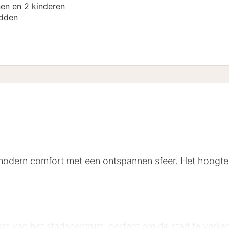
en en 2 kinderen
dden
dern comfort met een ontspannen sfeer. Het hoogtepun
 km van het stadscentrum, perfect om de stad te verk