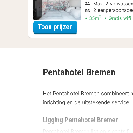
Max. 2 volwassen
2 eenpersoonsbe
2
35m
Gratis wifi
voor Studio
Toon prijzen
Pentahotel Bremen
Het Pentahotel Bremen combineert mo
inrichting en de uitstekende service.
Ligging Pentahotel Bremen
Pentahotel Bremen ligt op slechts 5