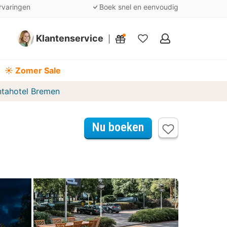
rvaringen
Boek snel en eenvoudig
Klantenservice
Mijn
favorieten
☀️ Zomer Sale
ntahotel Bremen
Nu boeken