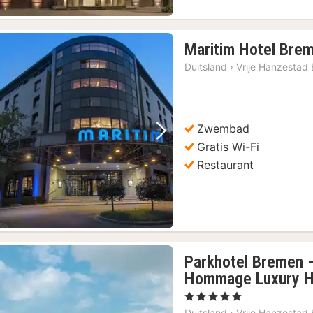
Maritim Hotel Bre
Duitsland
›
Vrije Hanzestad
Zwembad
Vorige foto
Volgende foto
Gratis Wi-Fi
Restaurant
Parkhotel Bremen –
Hommage Luxury Ho
, 5 Sterren
Duitsland
›
Vrije Hanzestad