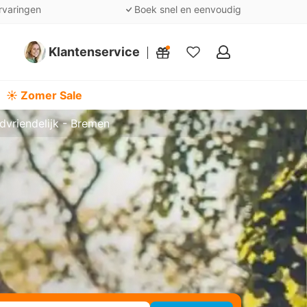
rvaringen
Boek snel en eenvoudig
Klantenservice
Mijn
favorieten
☀️ Zomer Sale
dvriendelijk - Bremen