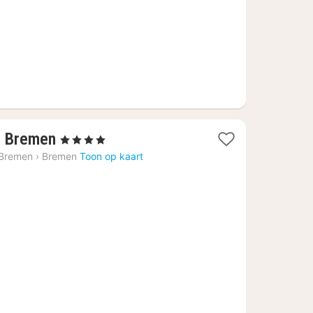
1
, Bremen
, 4 Sterren
nacht
 Bremen
›
Bremen
Toon op kaart
vanaf
€
111,78