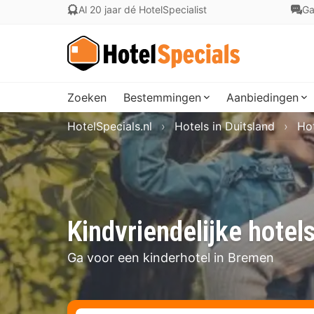
Al 20 jaar dé HotelSpecialist
Ga
Zoeken
Bestemmingen
Aanbiedingen
HotelSpecials.nl
Hotels in Duitsland
Hot
Kindvriendelijke hotel
Ga voor een kinderhotel in Bremen