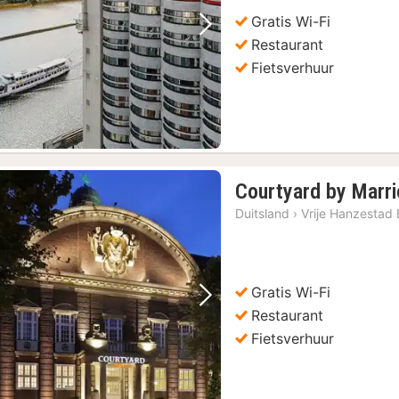
Gratis Wi-Fi
Vorige foto
Volgende foto
Restaurant
Fietsverhuur
Courtyard by Marr
Duitsland
›
Vrije Hanzestad
Gratis Wi-Fi
Vorige foto
Volgende foto
Restaurant
Fietsverhuur