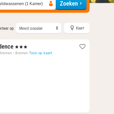
Zoeken
 Volwassenen (1 Kamer)
Kaart
rteer op
1
dence
, 3 Sterren
nacht
 Bremen
›
Bremen
Toon op kaart
vanaf
€
72,45