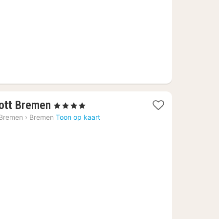
97,81
1
iott Bremen
, 4 Sterren
nacht
 Bremen
›
Bremen
Toon op kaart
vanaf
€
131,08