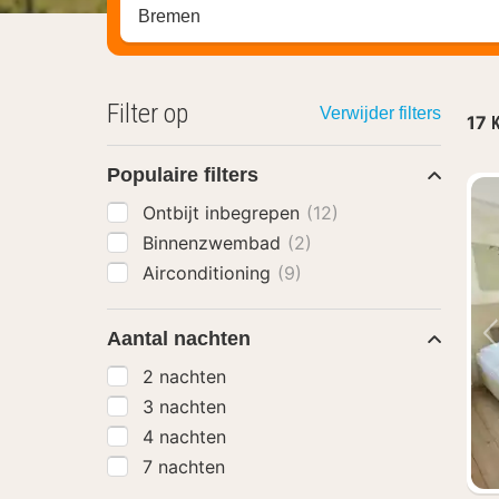
Zoek op hotel, regio of stad
Filter op
Verwijder filters
17
K
Populaire filters
Ontbijt inbegrepen
(12)
Binnenzwembad
(2)
Airconditioning
(9)
Aantal nachten
2 nachten
3 nachten
4 nachten
7 nachten