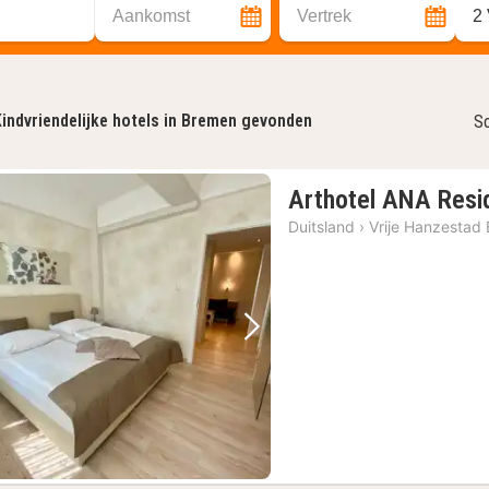
Aankomst
Vertrek
2
indvriendelijke hotels in Bremen gevonden
So
Arthotel ANA Resi
Duitsland
›
Vrije Hanzestad
Vorige foto
Volgende foto