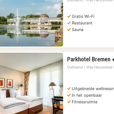
Vorige foto
Volgende foto
Gratis Wi-Fi
Restaurant
Sauna
Parkhotel Bremen
,
Duitsland
›
Vrije Hanzestad
Uitgebreide wellness
Vorige foto
Volgende foto
In het openbaar
Fitnessruimte