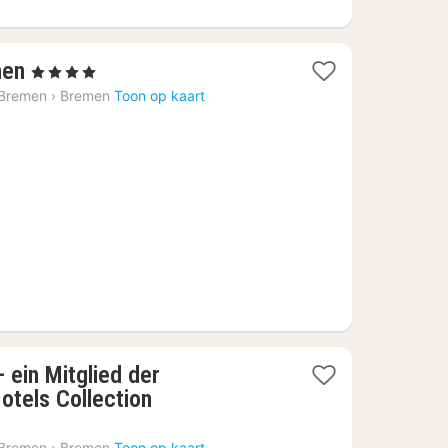
1
men
, 4 Sterren
nacht
 Bremen
›
Bremen
Toon op kaart
vanaf
€
78,28
 ein Mitglied der
1
tels Collection
nacht
vanaf
 Bremen
›
Bremen
Toon op kaart