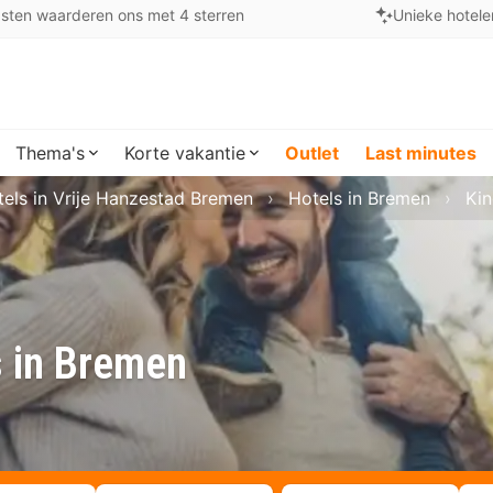
sten waarderen ons met 4 sterren
Unieke hotele
Thema's
Korte vakantie
Outlet
Last minutes
els in Vrije Hanzestad Bremen
Hotels in Bremen
Kin
s in Bremen