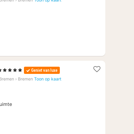
€
139,75
1
 5 Sterren
Geniet van luxe
nacht
 Bremen
›
Bremen
Toon op kaart
vanaf
€
179,10
ruimte