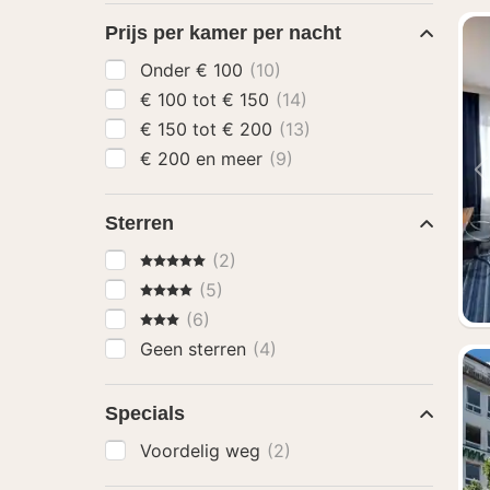
Prijs per kamer per nacht
Onder € 100
(10)
€ 100 tot € 150
(14)
€ 150 tot € 200
(13)
€ 200 en meer
(9)
Sterren
5 Sterren
(2)
4 Sterren
(5)
3 Sterren
(6)
Geen sterren
(4)
Specials
Voordelig weg
(2)