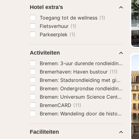
Hotel extra's
Toegang tot de wellness
(1)
Fietsverhuur
(1)
Parkeerplek
(1)
Activiteiten
Bremen: 3-uur durende rondleiding door B
Bremerhaven: Haven bustour
(11)
Bremen: Stadsrondleiding met gids door 
Bremen: Ondergrondse rondleiding
(11)
Bremen: Universum Science Center Entree
BremenCARD
(11)
Faciliteiten