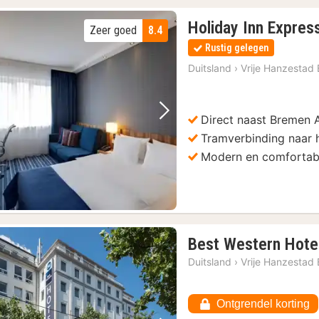
Holiday Inn Expres
Zeer goed
8.4
Rustig gelegen
Duitsland
›
Vrije Hanzestad
Direct naast Bremen 
Vorige foto
Volgende foto
Tramverbinding naar 
Modern en comfortab
Best Western Hote
Duitsland
›
Vrije Hanzestad
Ontgrendel korting