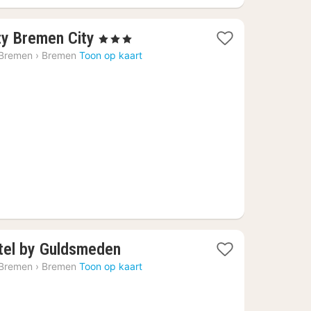
1
ty Bremen City
, 3 Sterren
nacht
 Bremen
›
Bremen
Toon op kaart
vanaf
€
89,87
1
otel by Guldsmeden
nacht
 Bremen
›
Bremen
Toon op kaart
vanaf
€