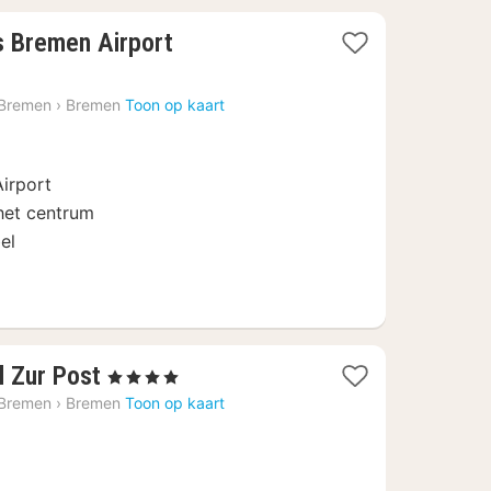
2
s Bremen Airport
nachten
vanaf
 Bremen
›
Bremen
Toon op kaart
€
93,45
Airport
het centrum
el
1
l Zur Post
, 4 Sterren
nacht
 Bremen
›
Bremen
Toon op kaart
vanaf
€
68