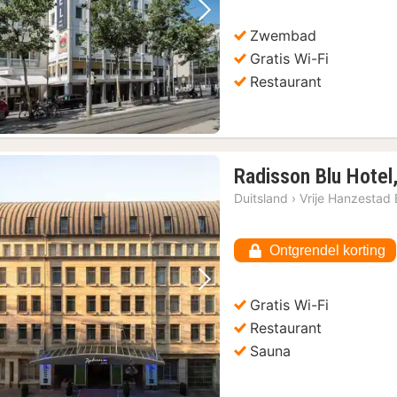
Vorige foto
Volgende foto
Zwembad
Gratis Wi-Fi
Restaurant
Radisson Blu Hotel
eck's Brouwerij
(11)
Duitsland
›
Vrije Hanzestad
het stadscentrum
(11)
Ontgrendel korting
 Ticket
(11)
Vorige foto
Volgende foto
Gratis Wi-Fi
Bremen: Wandeling door de historische wijk Schnoor
(11)
Restaurant
Sauna