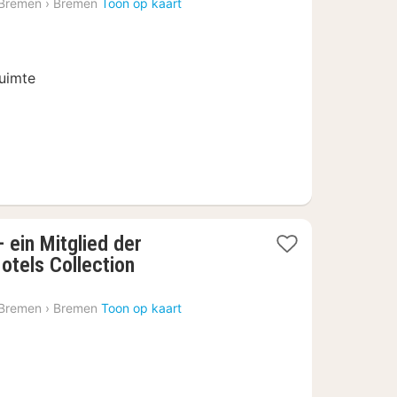
 Bremen
›
Bremen
Toon op kaart
vanaf
€
179,10
ruimte
 ein Mitglied der
1
tels Collection
nacht
vanaf
 Bremen
›
Bremen
Toon op kaart
€
125,77