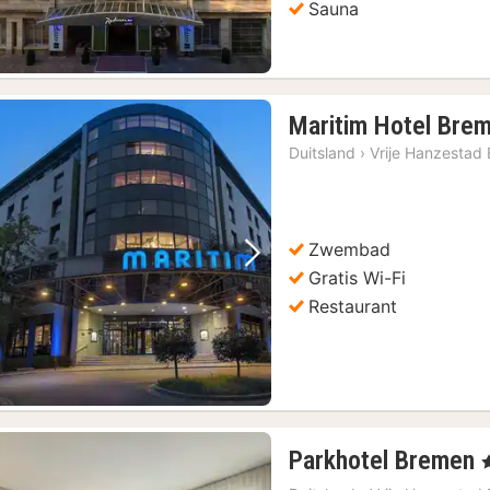
Sauna
Maritim Hotel Bre
Duitsland
›
Vrije Hanzestad
Zwembad
Vorige foto
Volgende foto
Gratis Wi-Fi
Restaurant
Parkhotel Bremen
,