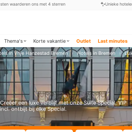
sten waarderen ons met 4 sterren
Unieke hotele
Thema's
Korte vakantie
Outlet
Last minutes
els in Vrije Hanzestad Bremen
Hotels in Bremen
Lu
Creëer een luxe verblijf met onze Suite Special, VIP
cl. ontbijt bij elke Special.