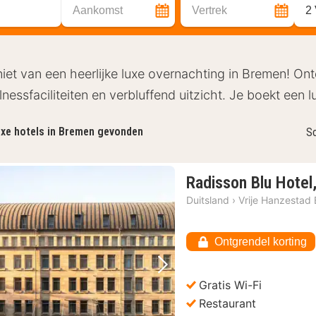
Aankomst
Vertrek
2
iet van een heerlijke luxe overnachting in Bremen! Ont
lnessfaciliteiten en verbluffend uitzicht. Je boekt een 
xe hotels in Bremen gevonden
So
Radisson Blu Hotel
Duitsland
›
Vrije Hanzestad
Ontgrendel korting
Vorige foto
Volgende foto
Gratis Wi-Fi
Restaurant