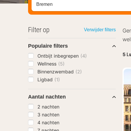
Zoek op hotel, regio of stad
Filter op
Verwijder filters
Gen
wel
Populaire filters
5
Lu
Ontbijt inbegrepen
(4)
Wellness
(5)
Binnenzwembad
(2)
Ligbad
(1)
Aantal nachten
2 nachten
3 nachten
4 nachten
7 nachten