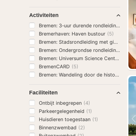
Activiteiten
Bremen: 3-uur durende rondleiding door B
Bremerhaven: Haven bustour
(5)
Bremen: Stadsrondleiding met gids door 
Bremen: Ondergrondse rondleiding
(5)
Bremen: Universum Science Center Entree
BremenCARD
(5)
Faciliteiten
Ontbijt inbegrepen
(4)
Parkeergelegenheid
(1)
Huisdieren toegestaan
(1)
Binnenzwembad
(2)
Buitenzwembad
(2)