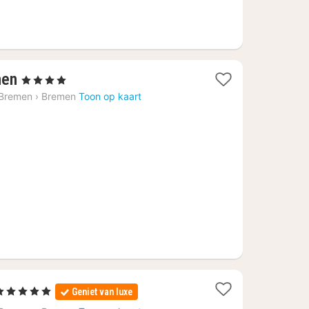
1
men
, 4 Sterren
nacht
 Bremen
›
Bremen
Toon op kaart
vanaf
€
78,28
1
 5 Sterren
Geniet van luxe
nacht