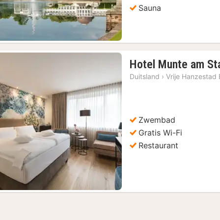
Sauna
Hotel Munte am St
Duitsland
›
Vrije Hanzestad
Zwembad
Vorige foto
Volgende foto
Gratis Wi-Fi
Restaurant