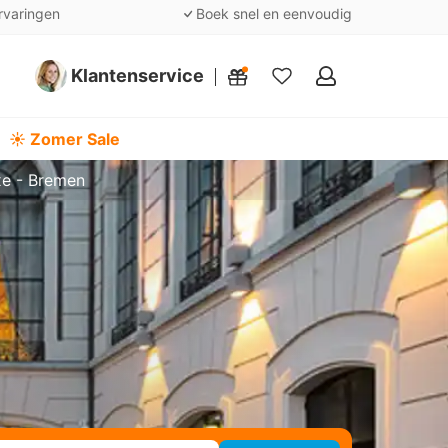
rvaringen
Boek snel en eenvoudig
Klantenservice
Mijn
favorieten
☀️ Zomer Sale
xe - Bremen