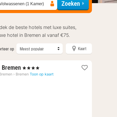
Zoeken
 Volwassenen (1 Kamer)
dek de beste hotels met luxe suites,
luxe hotel in Bremen al vanaf €75.
Kaart
rteer op
1
, Bremen
, 4 Sterren
nacht
 Bremen
›
Bremen
Toon op kaart
vanaf
€
111,78