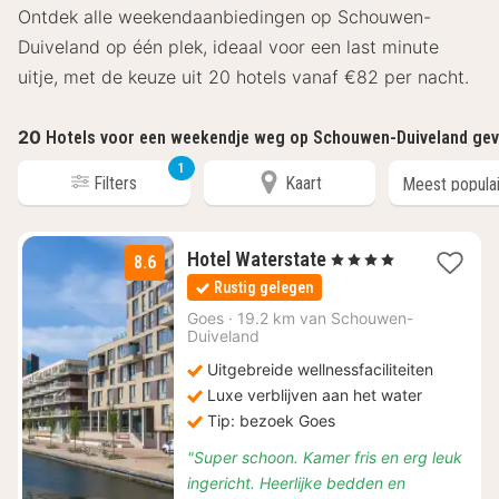
Ontdek alle weekendaanbiedingen op Schouwen-
Duiveland op één plek, ideaal voor een last minute
uitje, met de keuze uit 20 hotels vanaf €82 per nacht.
20
Hotels voor een weekendje weg op Schouwen-Duiveland ge
1
Filters
Kaart
2
Hotel Waterstate
, 4 Sterren
8.6
nachten
Rustig gelegen
vanaf
€
Goes
·
19.2 km van Schouwen-
Duiveland
99
Uitgebreide wellnessfaciliteiten
Luxe verblijven aan het water
Tip: bezoek Goes
"Super schoon. Kamer fris en erg leuk
ingericht. Heerlijke bedden en