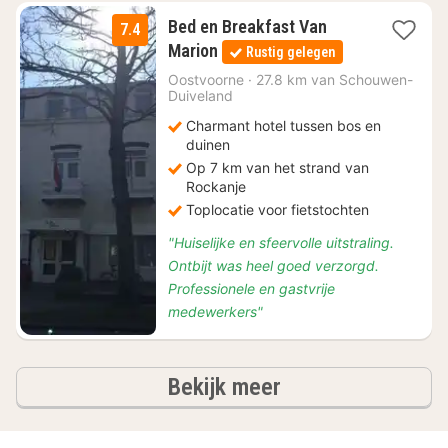
Bed en Breakfast Van
7.4
2
Marion
Rustig gelegen
nachten
vanaf
Oostvoorne
·
27.8 km van Schouwen-
Duiveland
€
128,25
Charmant hotel tussen bos en
duinen
Op 7 km van het strand van
Rockanje
Toplocatie voor fietstochten
"Huiselijke en sfeervolle uitstraling.
Ontbijt was heel goed verzorgd.
Professionele en gastvrije
medewerkers"
hotels
Bekijk meer