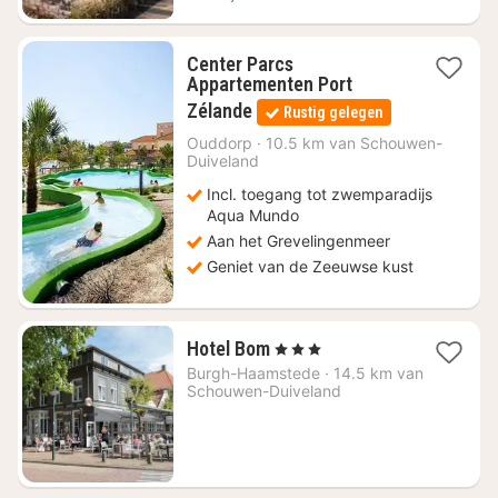
Center Parcs
Appartementen Port
2
Zélande
Rustig gelegen
nachten
vanaf
Ouddorp
·
10.5 km van Schouwen-
Duiveland
€
99
Incl. toegang tot zwemparadijs
Aqua Mundo
Aan het Grevelingenmeer
Geniet van de Zeeuwse kust
2
Hotel Bom
, 3 Sterren
nachten
Burgh-Haamstede
·
14.5 km van
vanaf
Schouwen-Duiveland
€
81,18