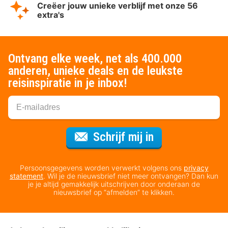
Creëer jouw unieke verblijf met onze 56
extra's
Ontvang elke week, net als 400.000
anderen, unieke deals en de leukste
reisinspiratie in je inbox!
Voor de nieuws
Schrijf mij in
Persoonsgegevens worden verwerkt volgens ons
privacy
statement
. Wil je de nieuwsbrief niet meer ontvangen? Dan kun
je je altijd gemakkelijk uitschrijven door onderaan de
nieuwsbrief op “afmelden” te klikken.