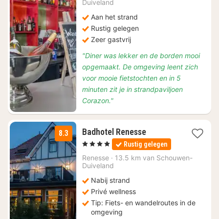
Duiveland
127,50
Aan het strand
Rustig gelegen
Zeer gastvrij
"Diner was lekker en de borden mooi
opgemaakt. De omgeving leent zich
voor mooie fietstochten en in 5
minuten zit je in strandpaviljoen
Corazon."
2
Badhotel Renesse
8.3
nachten
, 4 Sterren
Rustig gelegen
vanaf
€
Renesse
·
13.5 km van Schouwen-
Duiveland
97,50
Nabij strand
Privé wellness
Tip: Fiets- en wandelroutes in de
omgeving