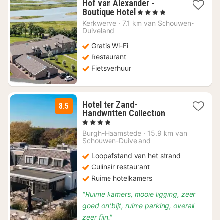
Hof van Alexander -
2
Boutique Hotel
, 4 Sterren
nachten
Kerkwerve
·
7.1 km van Schouwen-
vanaf
Duiveland
€
Gratis Wi-Fi
180,97
Restaurant
Fietsverhuur
Hotel ter Zand-
8.5
2
Handwritten Collection
nachten
, 4 Sterren
vanaf
Burgh-Haamstede
·
15.9 km van
€
Schouwen-Duiveland
228
Loopafstand van het strand
Culinair restaurant
Ruime hotelkamers
"Ruime kamers, mooie ligging, zeer
goed ontbijt, ruime parking, overall
zeer fijn."