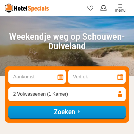
menu
Mijn
favorieten
Weekendje weg op Schouwen-
Duiveland
Aankomst
Vertrek
2 Volwassenen (1 Kamer)
Zoeken