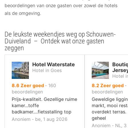
beoordelingen van onze gasten over zowel de hotels
als de omgeving.
De leukste weekendjes weg op Schouwen-
Duiveland – Ontdek wat onze gasten
zeggen
Hotel Waterstate
Bouti
Jerse
Hotel in Goes
Hotel 
uit
uit
8.6
Zeer goed
‐
160
8.2
Zeer goed
‐
10
10
beoordelingen
beoordelingen
,
,
Prijs-kwaliteit. Gezellige ruime
Geweldige liggi
kamer...toffe
markt, mooi rest
badkamer....fietsstalling top
overdekt terras.
geheel
Anoniem ‐ be, 1 aug 2026
Anoniem ‐ NL, 3