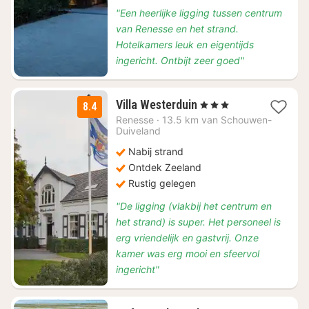
"Een heerlijke ligging tussen centrum
van Renesse en het strand.
Hotelkamers leuk en eigentijds
ingericht. Ontbijt zeer goed"
2
Villa Westerduin
, 3 Sterren
8.4
nachten
Renesse
·
13.5 km van Schouwen-
vanaf
Duiveland
€
Nabij strand
107
Ontdek Zeeland
Rustig gelegen
"De ligging (vlakbij het centrum en
het strand) is super. Het personeel is
erg vriendelijk en gastvrij. Onze
kamer was erg mooi en sfeervol
ingericht"