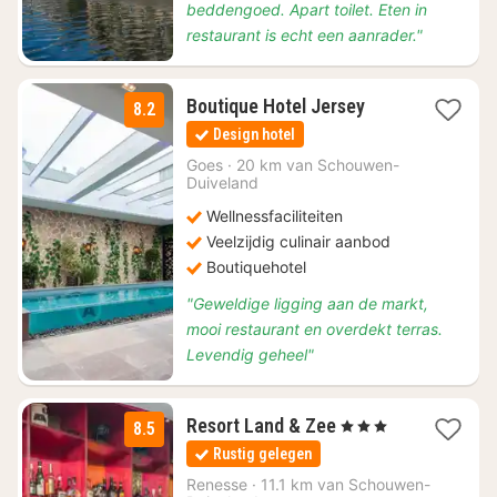
beddengoed. Apart toilet. Eten in
restaurant is echt een aanrader."
2
Boutique Hotel Jersey
8.2
nachten
Design hotel
vanaf
€
Goes
·
20 km van Schouwen-
Duiveland
168,70
Wellnessfaciliteiten
Veelzijdig culinair aanbod
Boutiquehotel
"Geweldige ligging aan de markt,
mooi restaurant en overdekt terras.
Levendig geheel"
2
Resort Land & Zee
, 3 Sterren
8.5
nachten
Rustig gelegen
vanaf
€
Renesse
·
11.1 km van Schouwen-