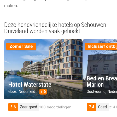
maken.
Deze hondvriendelijke hotels op Schouwen-
Duiveland worden vaak geboekt
Zomer Sale
Inclusief ontbi
Bed en Brea
Hotel Waterstate
Marion
Goes, Nederland
8.6
Oostvoorne, Nede
8.6
Zeer goed
7.4
Goed
160 beoordelingen
214 