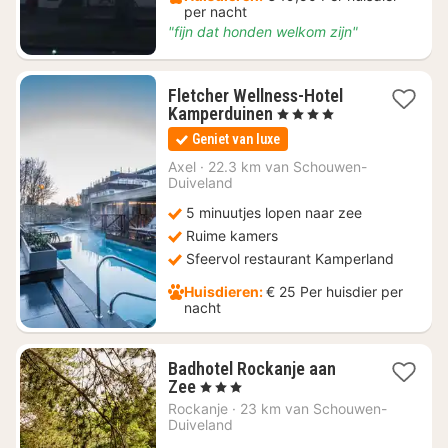
per nacht
"fijn dat honden welkom zijn"
Fletcher Wellness-Hotel
1
Kamperduinen
, 4 Sterren
nacht
Geniet van luxe
vanaf
€
Axel
·
22.3 km van Schouwen-
Duiveland
109
5 minuutjes lopen naar zee
Ruime kamers
Sfeervol restaurant Kamperland
Huisdieren:
€ 25 Per huisdier per
nacht
Badhotel Rockanje aan
1
Zee
, 3 Sterren
nacht
Rockanje
·
23 km van Schouwen-
vanaf
Duiveland
€