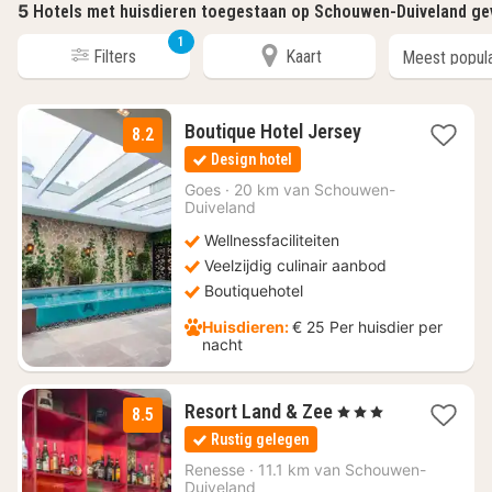
5
Hotels met huisdieren toegestaan op Schouwen-Duiveland g
1
Filters
Kaart
1
Boutique Hotel Jersey
8.2
nacht
Design hotel
vanaf
€
Goes
·
20 km van Schouwen-
Duiveland
161,50
Wellnessfaciliteiten
Veelzijdig culinair aanbod
Boutiquehotel
Huisdieren:
€ 25 Per huisdier per
nacht
1
Resort Land & Zee
, 3 Sterren
8.5
nacht
Rustig gelegen
vanaf
€
Renesse
·
11.1 km van Schouwen-
Duiveland
125