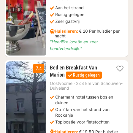
Aan het strand
Rustig gelegen
Zeer gastvrij
Huisdieren:
€ 20 Per huisdier per
nacht
"Heerlijke locatie en zeer
hondvriendelijk."
Bed en Breakfast Van
7.4
1
Marion
Rustig gelegen
nacht
vanaf
Oostvoorne
·
27.8 km van Schouwen-
Duiveland
€
128,25
Charmant hotel tussen bos en
duinen
Op 7 km van het strand van
Rockanje
Toplocatie voor fietstochten
Huisdieren:
€ 19,50 Per huisdier