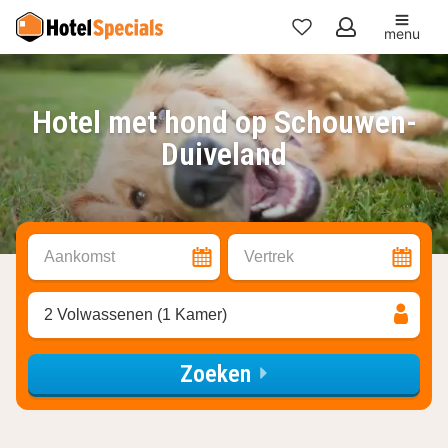
menu
Mijn
favorieten
Hotel met hond op Schouwen-
Duiveland
Aankomst
Vertrek
2 Volwassenen (1 Kamer)
Zoeken