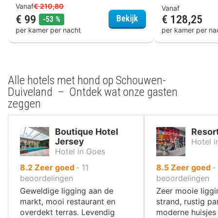
Vanaf
€ 210,80
Vanaf
€ 99
€ 128,25
Hotel Waterstate
Bekijk
korting
-53 %
per kamer per nacht
per kamer per na
Alle hotels met hond op Schouwen-
Duiveland – Ontdek wat onze gasten
zeggen
Boutique Hotel
Resor
Jersey
Hotel 
Hotel in Goes
uit
uit
8.2
Zeer goed
‐
11
8.5
Zeer goed
‐
10
10
beoordelingen
beoordelingen
,
,
Geweldige ligging aan de
Zeer mooie liggi
markt, mooi restaurant en
strand, rustig p
overdekt terras. Levendig
moderne huisjes